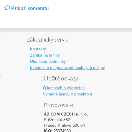
Pridať komentár
Zákaznický servis
Kontakty
Záruka na lampy
Obchodní podmínky
Informácie o spracovaní osobných údajov
Důležité odkazy
O lampách a výrobcích
Výměna lampy v projektoru
Provozovatel
AB COM CZECH s. r. o.
Stěžerská 882
Hradec Králové 500 04
IČO:
25974939