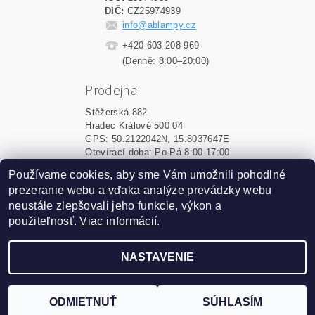
DIČ:
CZ25974939
info@ablampy.cz
+420 603 208 969
(Denně: 8:00–20:00)
Prodejna
Stěžerská 882
Hradec Králové 500 04
GPS: 50.2122042N, 15.8037647E
Otevírací doba: Po-Pá 8:00-17:00
Používame cookies, aby sme Vám umožnili pohodlné
Shoptet.sk
|
MôjPrvýEshop.sk
prezeranie webu a vďaka analýze prevádzky webu
neustále zlepšovali jeho funkcie, výkon a
použiteľnosť.
Viac informácií.
2026 ©
ablampy.sk
, všetky práva vyhradené
Vytvoril Shoptet
NASTAVENIE
Podle zákona o evidenci tržeb je prodávající povinen
vystavit kupujícímu účtenku. Zároveň je povinen zaevidovat
ODMIETNUŤ
SÚHLASÍM
přijatou tržbu u správce daně online; v případě technického