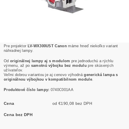
Pre projektor
LV-WX300UST Canon
máme hneď niekoľko variant
náhradnej lampy.
Od
originálnej lampy aj s modulom
pre jednoduchú a rýchlu
výmenu, až po
samotnú výbojku bez modulu
pre skúsených
užívateľov.
Veľmi dobrou variantou je aj cenovo výhodná
generická lampa s
originálnou výbojkou v kompatibilnom module
.
Produktové číslo lampy:
0740C001AA
Cena
od €190,08 bez DPH
Cena bez DPH