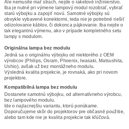
Ale nemusíte mať strach, nejde o raketové inžinierstvo.
Iba je nutné pri výmene lampový modul rozobrať, vybrať
starú výbojku a zapojiť novú. Samotné výbojky sú
obvykle vybavené konektormi, teda nie je potrebné riešiť
odizolovanie káblov, či dokonca pájkovanie. Iba nejde o
tak elegantnú výmenu, ako v prípade kompletného setu
lampy s modulom.
Originálna lampa bez modulu
Jedná sa o originálnu výbojku od niektorého z OEM
výrobcov (Philips, Osram, Phoenix, Iwasaki, Matsushita,
Ushio), avšak už bez montážneho modulu.
Výsledná kvalita projekcie, je rovnaká, ako pri novom
projektore.
Kompatibilná lampa bez modulu
Dostanete samotnú výbojku, od alternatívneho výrobcu,
bez lampového modulu.
Ide o najlacnejšiu variantu, ktorú ponúkame.
Doporučujeme skôr do projektorov pre občasné použitie,
alebo tam kde nie je kvalita projekcie tak kľúčová.