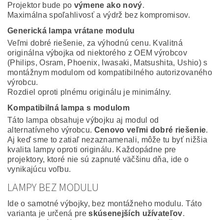
Projektor bude po
výmene ako nový
.
Maximálna spoľahlivosť a výdrž bez kompromisov.
Generická lampa vrátane modulu
Veľmi dobré riešenie, za výhodnú cenu. Kvalitná
originálna výbojka od niektorého z OEM výrobcov
(Philips, Osram, Phoenix, Iwasaki, Matsushita, Ushio) s
montážnym modulom od kompatibilného autorizovaného
výrobcu.
Rozdiel oproti plnému originálu je minimálny.
Kompatibilná lampa s modulom
Táto lampa obsahuje výbojku aj modul od
alternatívneho výrobcu.
Cenovo veľmi dobré riešenie
.
Aj keď sme to zatiaľ nezaznamenali, môže tu byť nižšia
kvalita lampy oproti originálu. Každopádne pre
projektory, ktoré nie sú zapnuté väčšinu dňa, ide o
vynikajúcu voľbu.
LAMPY BEZ MODULU
Ide o samotné výbojky, bez montážneho modulu. Táto
varianta je určená pre
skúsenejších užívateľov
.