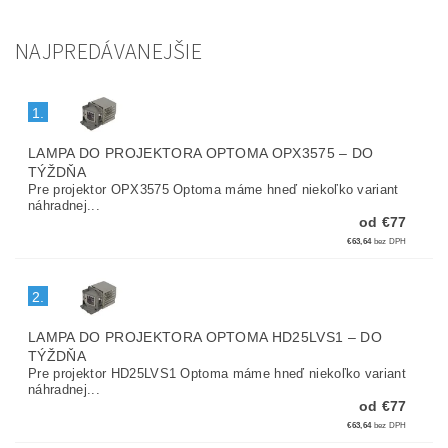
NAJPREDÁVANEJŠIE
1.
LAMPA DO PROJEKTORA OPTOMA OPX3575
–
DO
TÝŽDŇA
Pre projektor OPX3575 Optoma máme hneď niekoľko variant
náhradnej...
od €77
€63,64
bez DPH
2.
LAMPA DO PROJEKTORA OPTOMA HD25LVS1
–
DO
TÝŽDŇA
Pre projektor HD25LVS1 Optoma máme hneď niekoľko variant
náhradnej...
od €77
€63,64
bez DPH