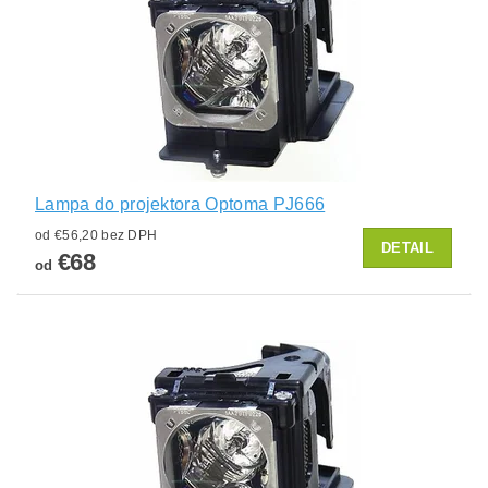
Lampa do projektora Optoma PJ666
od €56,20 bez DPH
DETAIL
€68
od