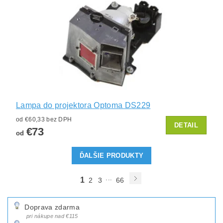
Lampa do projektora Optoma DS229
od €60,33 bez DPH
DETAIL
€73
od
ĎALŠIE PRODUKTY
...
1
2
3
66
Doprava zdarma
pri nákupe nad €115