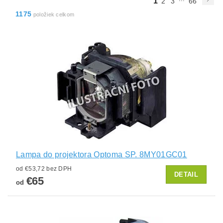
1
2
3
66
1175
položiek celkom
Lampa do projektora Optoma SP. 8MY01GC01
od €53,72 bez DPH
DETAIL
€65
od