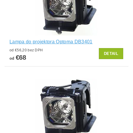
Lampa do projektora Optoma DB3401
od €56,20 bez DPH
DETAIL
€68
od