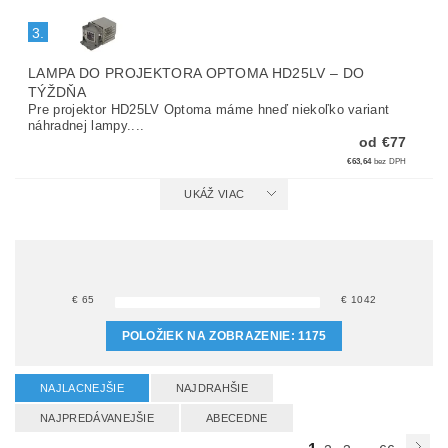
3.
LAMPA DO PROJEKTORA OPTOMA HD25LV
–
DO
TÝŽDŇA
Pre projektor HD25LV Optoma máme hneď niekoľko variant
náhradnej lampy....
od €77
€63,64
bez DPH
UKÁŽ VIAC
€
65
€
1042
POLOŽIEK NA ZOBRAZENIE:
1175
NAJLACNEJŠIE
NAJDRAHŠIE
NAJPREDÁVANEJŠIE
ABECEDNE
...