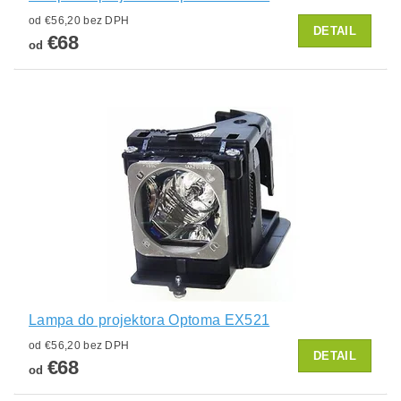
od €56,20 bez DPH
DETAIL
€68
od
Lampa do projektora Optoma EX521
od €56,20 bez DPH
DETAIL
€68
od