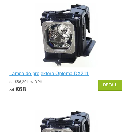
Lampa do projektora Optoma DX211
od €56,20 bez DPH
DETAIL
€68
od