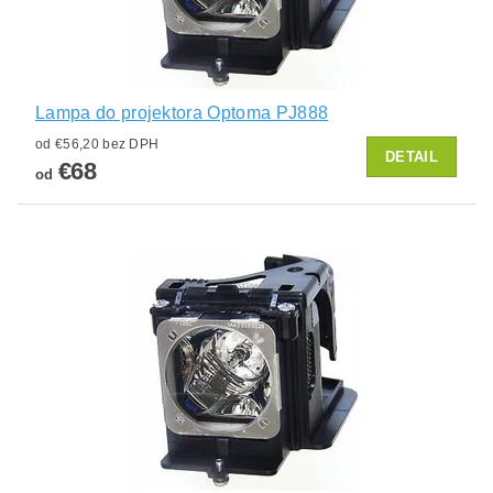
Lampa do projektora Optoma PJ888
od €56,20 bez DPH
DETAIL
€68
od