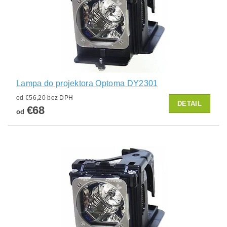
Lampa do projektora Optoma DY2301
od €56,20 bez DPH
DETAIL
€68
od