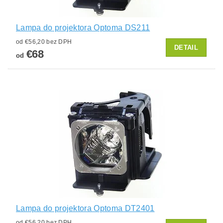
Lampa do projektora Optoma DS211
od €56,20 bez DPH
DETAIL
€68
od
Lampa do projektora Optoma DT2401
od €56,20 bez DPH