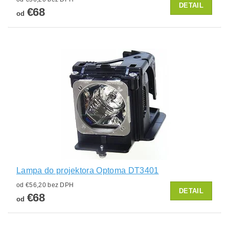
DETAIL
€68
od
Lampa do projektora Optoma DT3401
od €56,20 bez DPH
DETAIL
€68
od