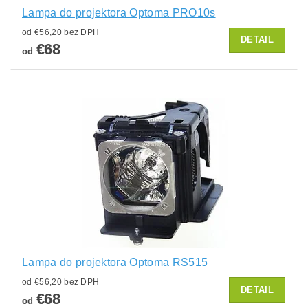
Lampa do projektora Optoma PRO10s
od €56,20 bez DPH
DETAIL
€68
od
Lampa do projektora Optoma RS515
od €56,20 bez DPH
DETAIL
€68
od