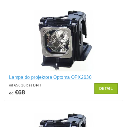
Lampa do projektora Optoma OPX2630
od €56,20 bez DPH
DETAIL
€68
od