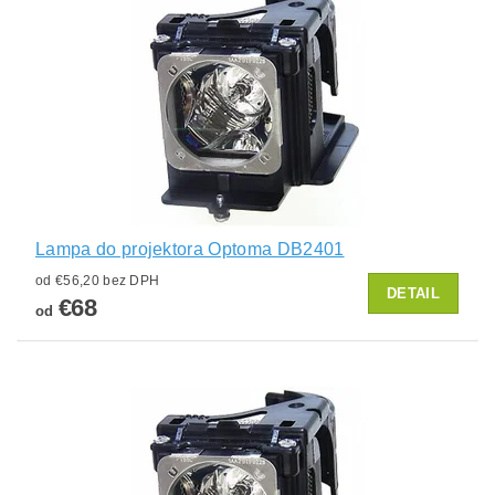
Lampa do projektora Optoma DB2401
od €56,20 bez DPH
DETAIL
€68
od