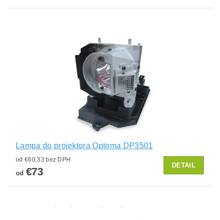
Lampa do projektora Optoma DP3501
od €60,33 bez DPH
DETAIL
€73
od