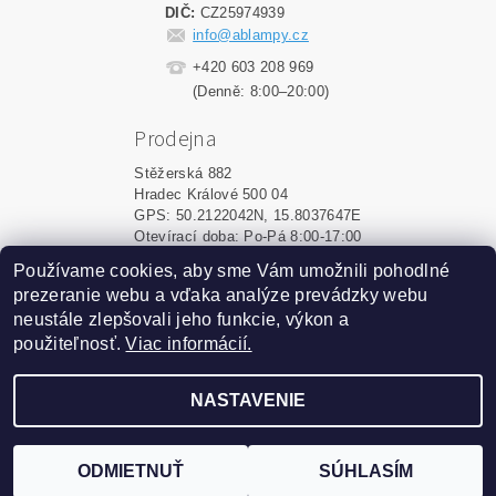
DIČ:
CZ25974939
info@ablampy.cz
+420 603 208 969
(Denně: 8:00–20:00)
Prodejna
Stěžerská 882
Hradec Králové 500 04
GPS: 50.2122042N, 15.8037647E
Otevírací doba: Po-Pá 8:00-17:00
Používame cookies, aby sme Vám umožnili pohodlné
Shoptet.sk
|
MôjPrvýEshop.sk
prezeranie webu a vďaka analýze prevádzky webu
neustále zlepšovali jeho funkcie, výkon a
použiteľnosť.
Viac informácií.
2026 ©
ablampy.sk
, všetky práva vyhradené
Vytvoril Shoptet
NASTAVENIE
Podle zákona o evidenci tržeb je prodávající povinen
vystavit kupujícímu účtenku. Zároveň je povinen zaevidovat
ODMIETNUŤ
SÚHLASÍM
přijatou tržbu u správce daně online; v případě technického