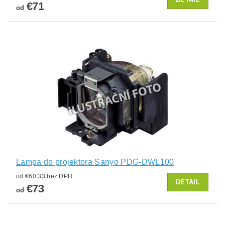
€71
od
Lampa do projektora Sanyo PDG-DWL100
od €60,33 bez DPH
DETAIL
€73
od