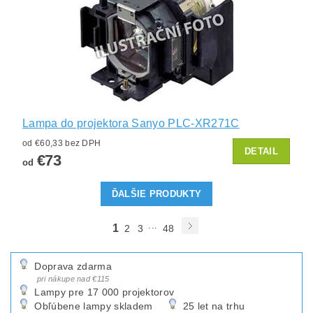
Lampa do projektora Sanyo PLC-XR271C
od €60,33 bez DPH
DETAIL
€73
od
ĎALŠIE PRODUKTY
...
1
2
3
48
Doprava zdarma
pri nákupe nad €115
Lampy pre 17 000 projektorov
Obľúbene lampy skladem
25 let na trhu