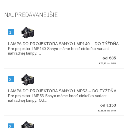
NAJPREDÁVANEJŠIE
1.
LAMPA DO PROJEKTORA SANYO LMP140
–
DO TÝŽDŇA
Pre projektor LMP140 Sanyo máme hneď niekoľko variant
náhradnej lampy....
od €85
€70,25
bez DPH
2.
LAMPA DO PROJEKTORA SANYO LMP53
–
DO TÝŽDŇA
Pre projektor LMP53 Sanyo máme hneď niekoľko variant
náhradnej lampy. Od...
od €153
€126,45
bez DPH
3.