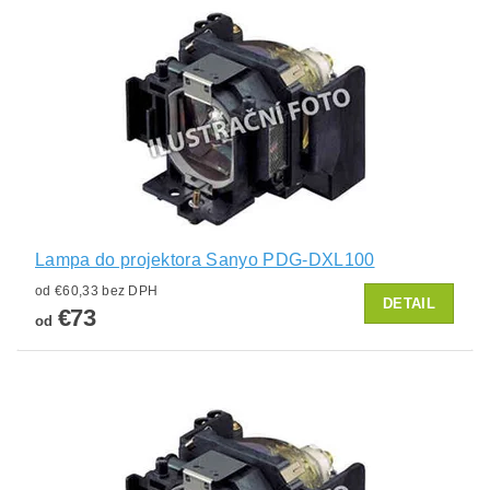
Lampa do projektora Sanyo PDG-DXL100
od €60,33 bez DPH
DETAIL
€73
od