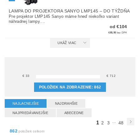
LAMPA DO PROJEKTORA SANYO LMP145
–
DO TÝŽDŇA
Pre projektor LMP145 Sanyo máme hneď niekoľko variant
náhradnej lampy....
od €104
€85,95
bez DPH
UKÁŽ VIAC
€
33
€
712
POLOŽIEK NA ZOBRAZENIE:
862
NAJLACNEJŠIE
NAJDRAHŠIE
NAJPREDÁVANEJŠIE
ABECEDNE
...
1
2
3
48
862
položiek celkom