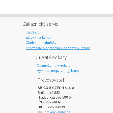
Zákaznický servis
Kontakty
Záruka na lampy
Obchodní podmínky
Informácie o spracovaní osobných údajov
Důležité odkazy
O lampách a výrobcích
Výměna lampy v projektoru
Provozovatel
AB COM CZECH s. r. o.
Stěžerská 882
Hradec Králové 500 04
IČO:
25974939
DIČ:
CZ25974939
info@ablampy.cz