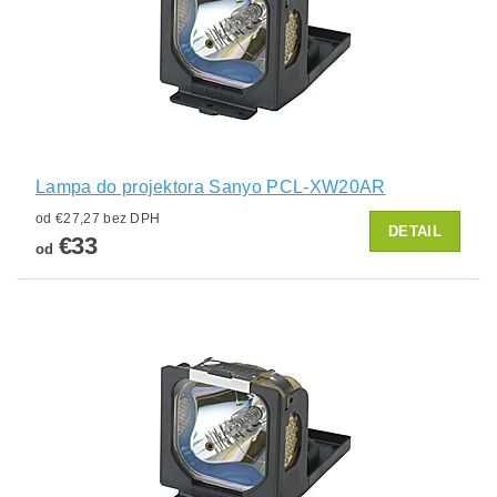
Lampa do projektora Sanyo PCL-XW20AR
od €27,27 bez DPH
DETAIL
€33
od