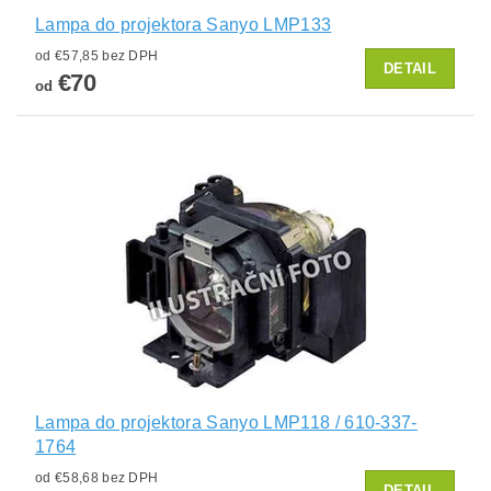
Lampa do projektora Sanyo LMP133
od €57,85 bez DPH
DETAIL
€70
od
Lampa do projektora Sanyo LMP118 / 610-337-
1764
od €58,68 bez DPH
DETAIL