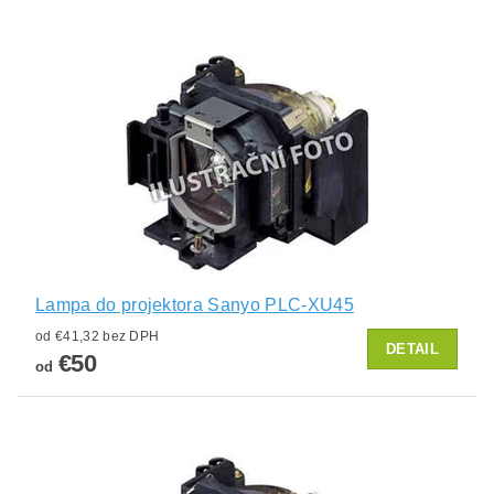
Lampa do projektora Sanyo PLC-XU45
od €41,32 bez DPH
DETAIL
€50
od