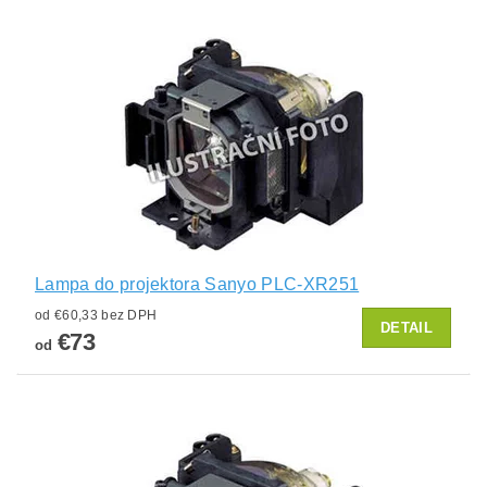
Lampa do projektora Sanyo PLC-XR251
od €60,33 bez DPH
DETAIL
€73
od