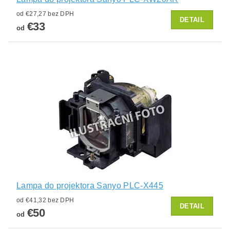
od €27,27 bez DPH
DETAIL
€33
od
Lampa do projektora Sanyo PLC-X445
od €41,32 bez DPH
DETAIL
€50
od