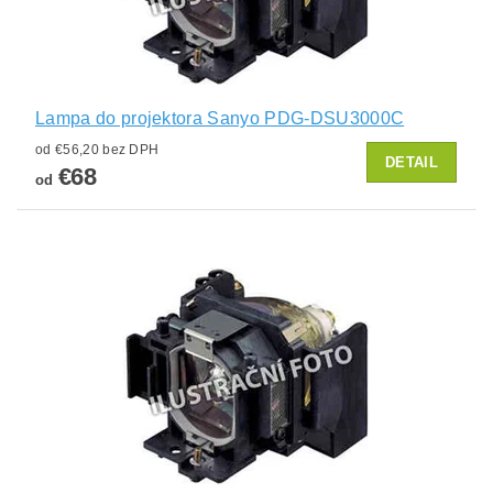
Lampa do projektora Sanyo PDG-DSU3000C
od €56,20 bez DPH
DETAIL
€68
od