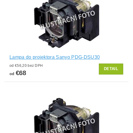
Lampa do projektora Sanyo PDG-DSU30
od €56,20 bez DPH
DETAIL
€68
od