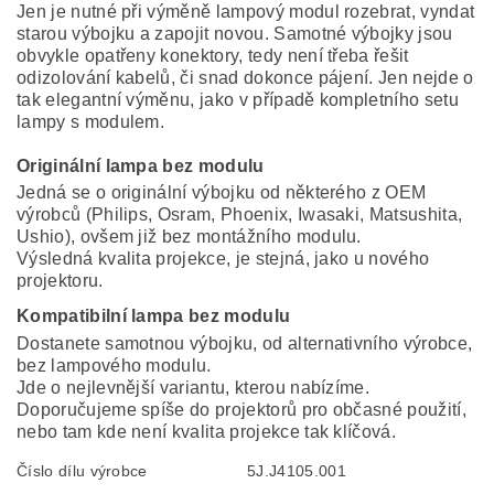
Jen je nutné při výměně lampový modul rozebrat, vyndat
starou výbojku a zapojit novou. Samotné výbojky jsou
obvykle opatřeny konektory, tedy není třeba řešit
odizolování kabelů, či snad dokonce pájení. Jen nejde o
tak elegantní výměnu, jako v případě kompletního setu
lampy s modulem.
Originální lampa bez modulu
Jedná se o originální výbojku od některého z OEM
výrobců (Philips, Osram, Phoenix, Iwasaki, Matsushita,
Ushio), ovšem již bez montážního modulu.
Výsledná kvalita projekce, je stejná, jako u nového
projektoru.
Kompatibilní lampa bez modulu
Dostanete samotnou výbojku, od alternativního výrobce,
bez lampového modulu.
Jde o nejlevnější variantu, kterou nabízíme.
Doporučujeme spíše do projektorů pro občasné použití,
nebo tam kde není kvalita projekce tak klíčová.
Číslo dílu výrobce
5J.J4105.001