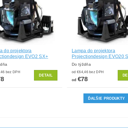
 do projektora
Lampa do projektora
ectiondesign EVO2 SX+
Projectiondesign EVO20 
ždňa
Do týždňa
od €64,46 bez DPH
od €64,46 bez DPH
DETAIL
DE
78
€78
od
ĎALŠIE PRODUKTY