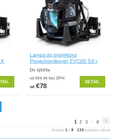
Lampa do projektora
SX
Projectiondesign EVO20 SX+
Do týždňa
od €64,46 bez DPH
TAIL
DETAIL
€78
od
...
1
2
3
8
1
8
130
Stránka
z
-
položiek celkom