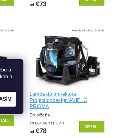
€73
od
51-05-27206
Kód:
ABLST-19051-05-27276
ebu a
ýkon a
Lampa do projektora
ASÍM
 M20
Projectiondesign AVIELO
PRISMA
Do týždňa
TAIL
od €64,46 bez DPH
DETAIL
€78
od