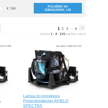
POLOŽIEK NA
€
740
ZOBRAZENIE:
130
...
1
2
3
8
1
8
130
Stránka
z
-
položiek celkom
42-05-27266
Kód:
ABLST-19042-05-27272
Lampa do projektora
A
Projectiondesign AVIELO
SPECTRA