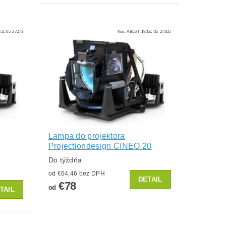
51-05-27273
Kód:
ABLST-19051-05-27205
Lampa do projektora
Projectiondesign CINEO 20
Do týždňa
od €64,46 bez DPH
DETAIL
€78
od
TAIL