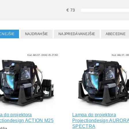
€
73
CNEJŠIE
NAJDRAHŠIE
NAJPREDÁVANEJŠIE
ABECEDNE
Kód:
ABLST-19042-05-27262
Kód:
ABLST-190
 do projektora
Lampa do projektora
ectiondesign ACTION M25
Projectiondesign AUROR
SPECTRA
ždňa