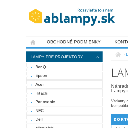
OBCHODNÉ PODMIENKY
KONT
LAMPY PRE PROJEKTORY
LA
BenQ
Epson
Acer
Náhradn
Lampy d
Hitachi
Varianty 
Panasonic
kompatibi
NEC
DO KT
Dell
Mitsubishi