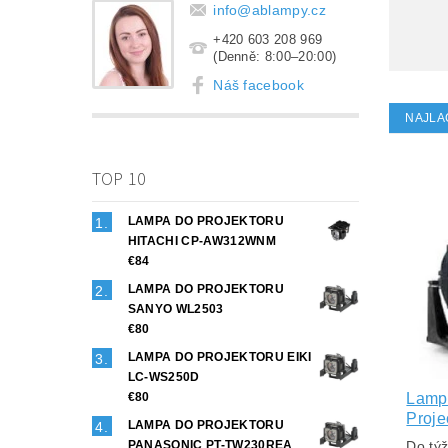
info
@
ablampy.cz
+420 603 208 969
(Denně: 8:00–20:00)
Náš facebook
NAJLA
TOP 10
LAMPA DO PROJEKTORU
HITACHI CP-AW312WNM
€84
LAMPA DO PROJEKTORU
SANYO WL2503
€80
LAMPA DO PROJEKTORU EIKI
LC-WS250D
Lampa
€80
Proj
LAMPA DO PROJEKTORU
Do tý
PANASONIC PT-TW230REA