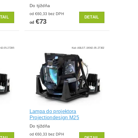
Do týždňa
od €60,33 bez DPH
TAIL
DETAIL
€73
od
42-05-27285
Kód:
ABLST-19042-05-27302
Lampa do projektora
Projectiondesign M25
Do týždňa
od €60,33 bez DPH
TAIL
DETAIL