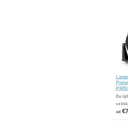
Lampa
Proje
PRIS
Do tý
€
od