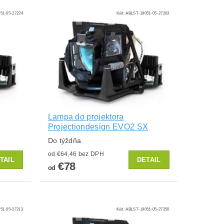
51-05-27224
Kód:
ABLST-19051-05-27203
Lampa do projektora
Projectiondesign EVO2 SX
Do týždňa
od €64,46 bez DPH
TAIL
DETAIL
€78
od
51-05-27213
Kód:
ABLST-19051-05-27250