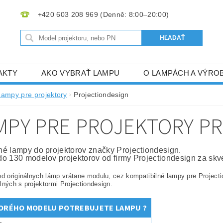
+420 603 208 969
AKTY
AKO VYBRAŤ LAMPU
O LAMPÁCH A VÝRO
Lampy pre projektory
Projectiondesign
MPY PRE PROJEKTORY P
é lampy do projektorov značky Projectiondesign.
o 130 modelov projektorov od firmy Projectiondesign za skv
od originálnych lámp vrátane modulu, cez kompatibilné lampy pre Projec
lných s projektormi Projectiondesign.
ORÉHO MODELU POTREBUJETE LAMPU ?