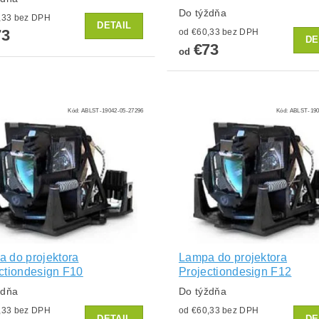
Do týždňa
od €60,33 bez DPH
DETAIL
73
od €60,33 bez DPH
DE
€73
od
Kód:
ABLST-19042-05-27296
Kód:
ABLST-190
 do projektora
Lampa do projektora
ctiondesign F10
Projectiondesign F12
ždňa
Do týždňa
od €60,33 bez DPH
od €60,33 bez DPH
DETAIL
DE