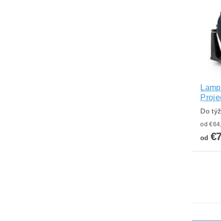
Lampa
Proj
Do tý
€
od