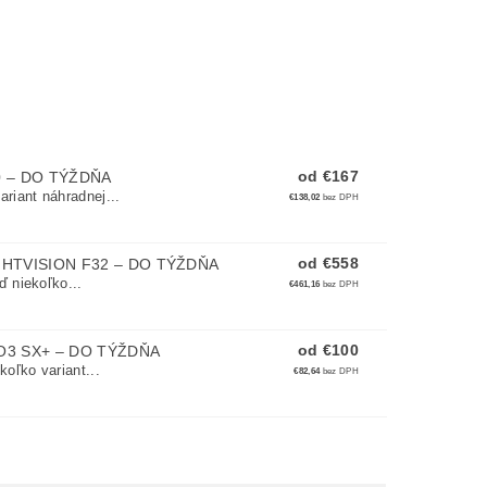
od €167
0
–
DO TÝŽDŇA
riant náhradnej...
€138,02
bez DPH
od €558
HTVISION F32
–
DO TÝŽDŇA
 niekoľko...
€461,16
bez DPH
od €100
O3 SX+
–
DO TÝŽDŇA
oľko variant...
€82,64
bez DPH