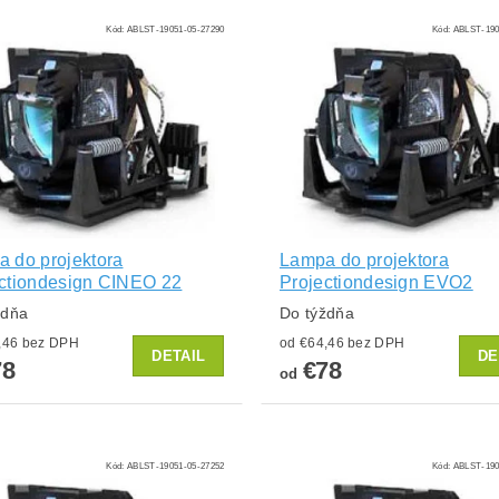
Kód:
ABLST-19051-05-27290
Kód:
ABLST-190
 do projektora
Lampa do projektora
ctiondesign CINEO 22
Projectiondesign EVO2
ždňa
Do týždňa
od €64,46 bez DPH
od €64,46 bez DPH
DETAIL
DE
78
€78
od
Kód:
ABLST-19051-05-27252
Kód:
ABLST-190