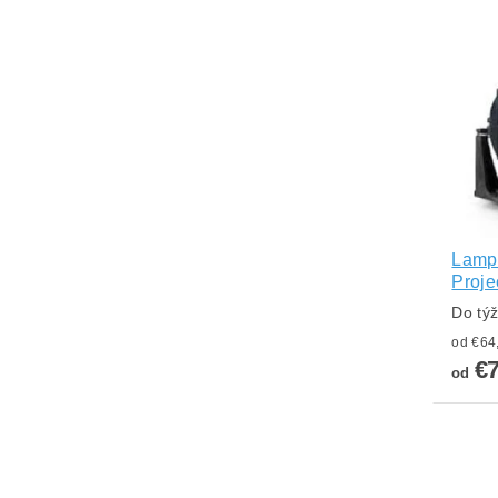
Lampa
Proje
Do tý
€
od