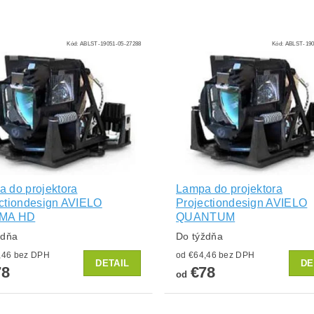
Kód:
ABLST-19051-05-27288
Kód:
ABLST-190
 do projektora
Lampa do projektora
ctiondesign AVIELO
Projectiondesign AVIELO
MA HD
QUANTUM
ždňa
Do týždňa
od €64,46 bez DPH
od €64,46 bez DPH
DETAIL
DE
78
€78
od