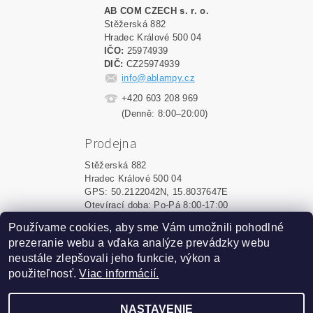
AB COM CZECH s. r. o.
Stěžerská 882
Hradec Králové 500 04
IČO:
25974939
DIČ:
CZ25974939
info@ablampy.cz
+420 603 208 969
(Denně: 8:00–20:00)
Prodejna
Stěžerská 882
Hradec Králové 500 04
GPS: 50.2122042N, 15.8037647E
Otevírací doba: Po-Pá 8:00-17:00
Používame cookies, aby sme Vám umožnili pohodlné
Shoptet.sk
|
MôjPrvýEshop.sk
prezeranie webu a vďaka analýze prevádzky webu
neustále zlepšovali jeho funkcie, výkon a
použiteľnosť.
Viac informácií.
2026 ©
ablampy.sk
, všetky práva vyhradené
Vytvoril Shoptet
NASTAVENIE