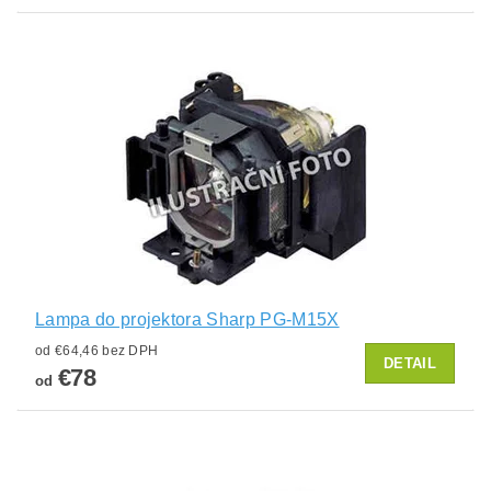
Lampa do projektora Sharp PG-M15X
od €64,46 bez DPH
DETAIL
€78
od