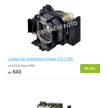
Lampa do projektora Sharp XG-3785
od €35,54 bez DPH
DETAIL
€43
od