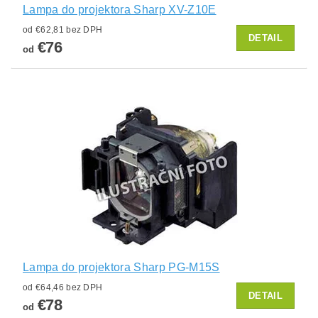
Lampa do projektora Sharp XV-Z10E
od €62,81 bez DPH
DETAIL
€76
od
Lampa do projektora Sharp PG-M15S
od €64,46 bez DPH
DETAIL
€78
od