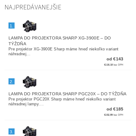
NAJPREDÁVANEJŠIE
1.
LAMPA DO PROJEKTORA SHARP XG-3900E
–
DO
TÝŽDŇA
Pre projektor XG-3900E Sharp máme hneď niekoľko variant
náhradnej...
od €143
€118,18
bez DPH
2.
LAMPA DO PROJEKTORA SHARP PGC20X
–
DO TÝŽDŇA
Pre projektor PGC20X Sharp máme hneď niekoľko variant
náhradnej lampy....
od €185
€152,89
bez DPH
3.