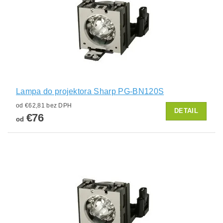
Lampa do projektora Sharp PG-BN120S
od €62,81 bez DPH
DETAIL
€76
od