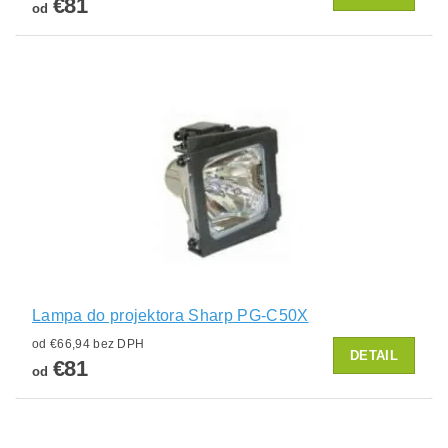
€81
od
Lampa do projektora Sharp PG-C50X
od €66,94 bez DPH
DETAIL
€81
od