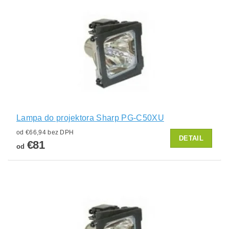
Lampa do projektora Sharp PG-C50XU
od €66,94 bez DPH
DETAIL
€81
od