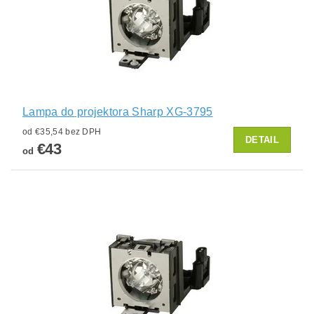
Lampa do projektora Sharp XG-3795
od €35,54 bez DPH
DETAIL
€43
od