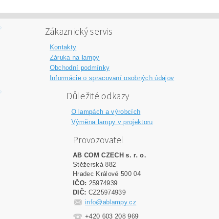
Zákaznický servis
Kontakty
Záruka na lampy
Obchodní podmínky
Informácie o spracovaní osobných údajov
Důležité odkazy
O lampách a výrobcích
Výměna lampy v projektoru
Provozovatel
AB COM CZECH s. r. o.
Stěžerská 882
Hradec Králové 500 04
IČO:
25974939
DIČ:
CZ25974939
info@ablampy.cz
+420 603 208 969