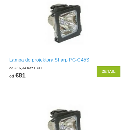
Lampa do projektora Sharp PG-C45S
od €66,94 bez DPH
DETAIL
€81
od