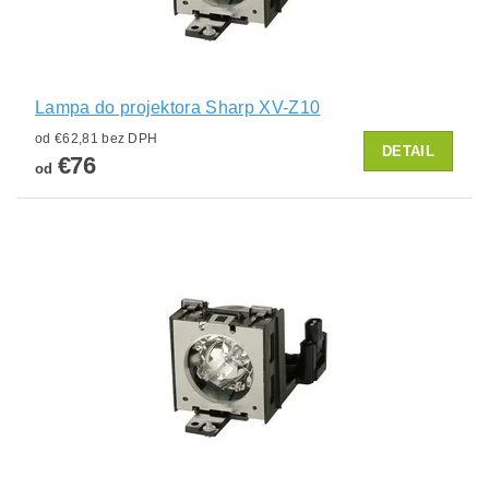
Lampa do projektora Sharp XV-Z10
od €62,81 bez DPH
DETAIL
€76
od