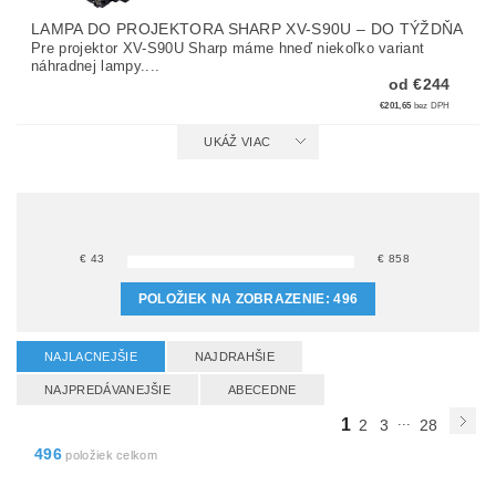
LAMPA DO PROJEKTORA SHARP XV-S90U
–
DO TÝŽDŇA
Pre projektor XV-S90U Sharp máme hneď niekoľko variant
náhradnej lampy....
od €244
€201,65
bez DPH
UKÁŽ VIAC
€
43
€
858
POLOŽIEK NA ZOBRAZENIE:
496
NAJLACNEJŠIE
NAJDRAHŠIE
NAJPREDÁVANEJŠIE
ABECEDNE
...
1
2
3
28
496
položiek celkom