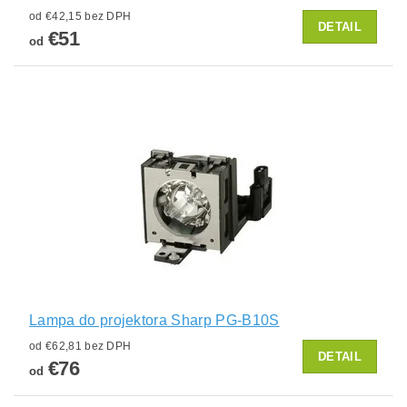
od €42,15 bez DPH
DETAIL
€51
od
Lampa do projektora Sharp PG-B10S
od €62,81 bez DPH
DETAIL
€76
od