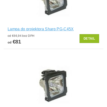
Lampa do projektora Sharp PG-C45X
od €66,94 bez DPH
DETAIL
€81
od