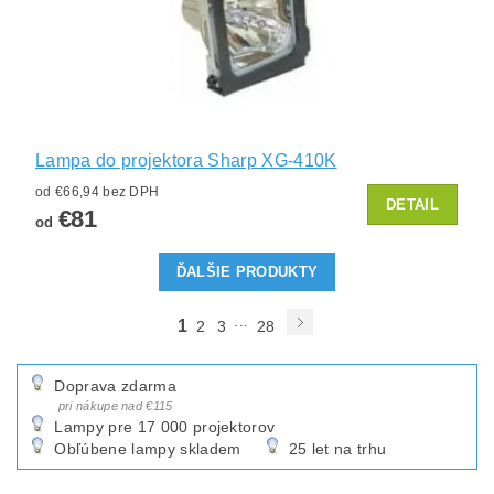
Lampa do projektora Sharp XG-410K
od €66,94 bez DPH
DETAIL
€81
od
ĎALŠIE PRODUKTY
...
1
2
3
28
Doprava zdarma
pri nákupe nad €115
Lampy pre 17 000 projektorov
Obľúbene lampy skladem
25 let na trhu