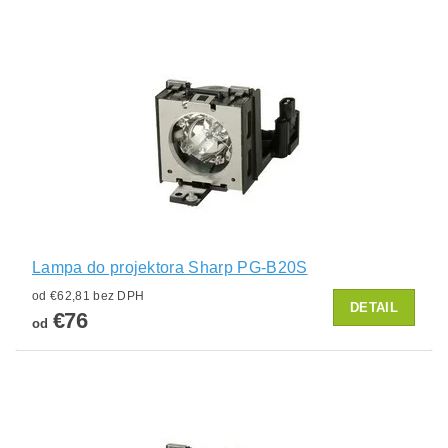
Lampa do projektora Sharp PG-B20S
od €62,81 bez DPH
DETAIL
€76
od