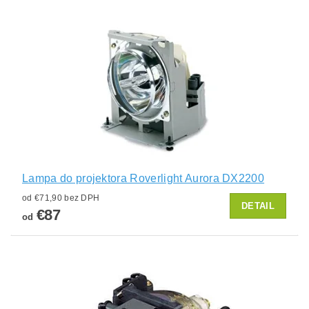
Lampa do projektora Roverlight Aurora DX2200
od €71,90 bez DPH
DETAIL
€87
od