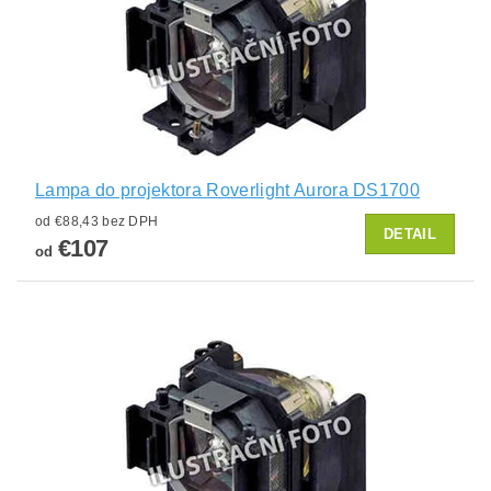
Lampa do projektora Roverlight Aurora DS1700
od €88,43 bez DPH
DETAIL
€107
od