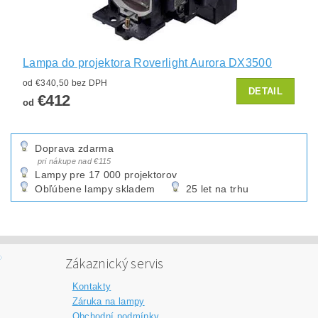
Lampa do projektora Roverlight Aurora DX3500
od €340,50 bez DPH
DETAIL
€412
od
Doprava zdarma
pri nákupe nad €115
Lampy pre 17 000 projektorov
Obľúbene lampy skladem
25 let na trhu
Zákaznický servis
Kontakty
Záruka na lampy
Obchodní podmínky