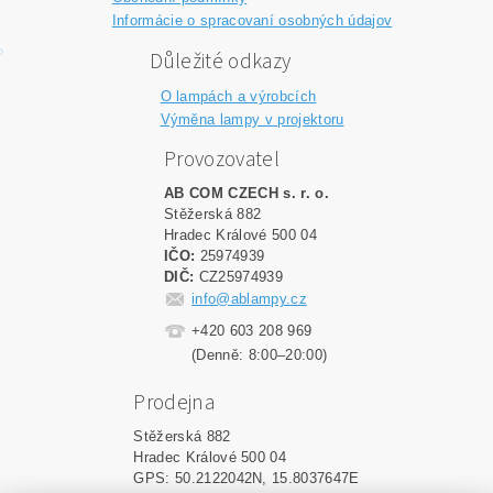
Informácie o spracovaní osobných údajov
Důležité odkazy
O lampách a výrobcích
Výměna lampy v projektoru
Provozovatel
AB COM CZECH s. r. o.
Stěžerská 882
Hradec Králové 500 04
IČO:
25974939
DIČ:
CZ25974939
info@ablampy.cz
+420 603 208 969
(Denně: 8:00–20:00)
Prodejna
Stěžerská 882
Hradec Králové 500 04
GPS: 50.2122042N, 15.8037647E