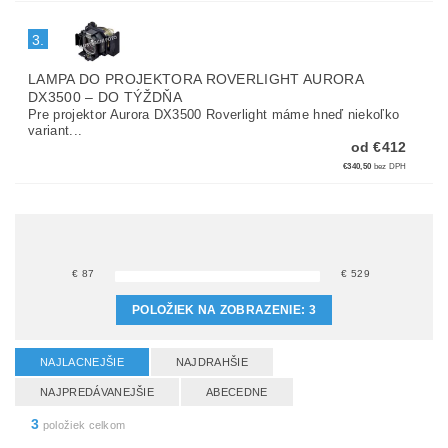
3.
LAMPA DO PROJEKTORA ROVERLIGHT AURORA
DX3500
–
DO TÝŽDŇA
Pre projektor Aurora DX3500 Roverlight máme hneď niekoľko
variant...
od €412
€340,50
bez DPH
€
87
€
529
POLOŽIEK NA ZOBRAZENIE:
3
NAJLACNEJŠIE
NAJDRAHŠIE
NAJPREDÁVANEJŠIE
ABECEDNE
3
položiek celkom