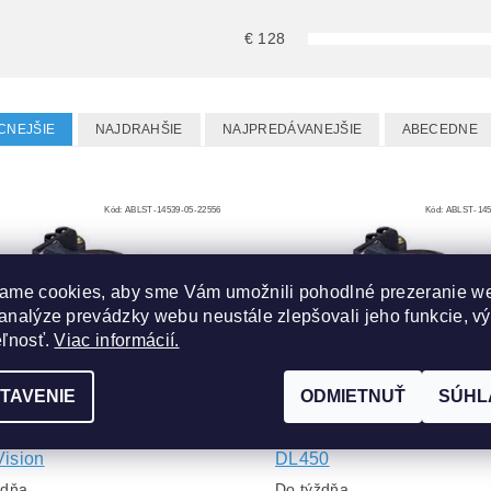
€
128
CNEJŠIE
NAJDRAHŠIE
NAJPREDÁVANEJŠIE
ABECEDNE
Kód:
ABLST-14539-05-22556
Kód:
ABLST-145
ame cookies, aby sme Vám umožnili pohodlné prezeranie w
analýze prevádzky webu neustále zlepšovali jeho funkcie, v
eľnosť.
Viac informácií.
TAVENIE
ODMIETNUŤ
SÚHL
 do projektora Davis
Lampa do projektora Davi
ision
DL450
ždňa
Do týždňa