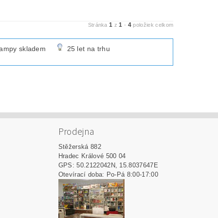
1
1
4
Stránka
z
-
položiek celkom
lampy skladem
25 let na trhu
Prodejna
Stěžerská 882
Hradec Králové 500 04
GPS: 50.2122042N, 15.8037647E
Otevírací doba: Po-Pá 8:00-17:00