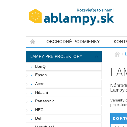
OBCHODNÉ PODMIENKY
KONT
LAMPY PRE PROJEKTORY
LA
BenQ
Epson
Acer
Náhradn
Lampy d
Hitachi
Varianty 
Panasonic
projektor
NEC
DO KT
Dell
Mitsubishi