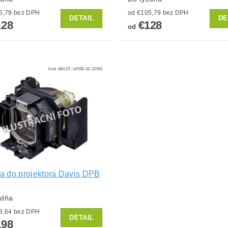
od €105,79 bez DPH
od €105,79 bez DPH
DETAIL
DE
28
€128
od
Kód:
ABLST-14538-02-22553
 do projektora Davis DPB
ždňa
od €163,64 bez DPH
DETAIL
98