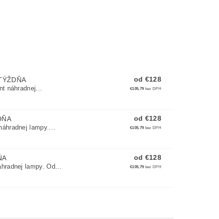
od €128
TÝŽDŇA
t náhradnej...
€105,79
bez DPH
od €128
DŇA
áhradnej lampy....
€105,79
bez DPH
od €128
ŇA
hradnej lampy. Od...
€105,79
bez DPH