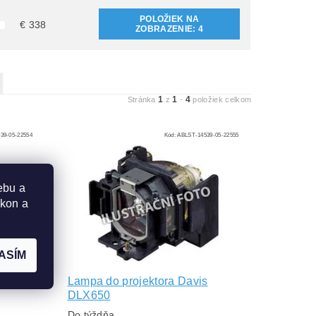
POLOŽIEK NA
€
338
ZOBRAZENIE:
4
1
1
4
Stránka
z
-
položiek celkom
39-05-22554
Kód:
ABLST-14539-05-22555
ebu a
ýkon a
ASÍM
s
Lampa do projektora Davis
DLX650
Do týždňa