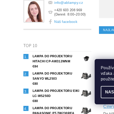
info
@
ablampy.cz
+420 603 208 969
(Denně: 8:00–20:00)
Náš facebook
NAJLA
TOP 10
LAMPA DO PROJEKTORU
HITACHI CP-AW312WNM
€84
Použív
vďaka 
LAMPA DO PROJEKTORU
použit
SANYO WL2503
€80
LAMPA DO PROJEKTORU EIKI
NAS
LC-WS250D
Lampa
€80
CineV
LAMPA DO PROJEKTORU
Do tý
PANASONIC PT-TW230REA