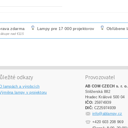
rava zdarma
Lampy pre 17 000 projektorov
Obľúbene 
 nákupe nad €115
ůležité odkazy
Provozovatel
AB COM CZECH s. r. o.
O lampách a výrobcích
Stěžerská 882
Výměna lampy v projektoru
Hradec Králové 500 04
IČO:
25974939
DIČ:
CZ25974939
info@ablampy.cz
+420 603 208 969