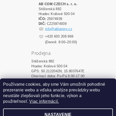
AB COM CZECH s. r. o.
Stěžerská 882
Hradec Králové 500 04
IČO:
25974939
DIČ:
CZ25974939
info@ablampy.cz
+420 603 208 969
(Denně: 8:00–20:00)
Prodejna
Stěžerská 882
Hradec Králové 500 04
GPS: 50.2122042N, 15.8037647E
Otevírací doba: Po-Pá 8:00-17:00
Používame cookies, aby sme Vám umožnili pohodlné
Shoptet.sk
|
MôjPrvýEshop.sk
prezeranie webu a vďaka analýze prevádzky webu
neustále zlepšovali jeho funkcie, výkon a
použiteľnosť.
Viac informácií.
2026 ©
ablampy.sk
, všetky práva vyhradené
Vytvoril Shoptet
NASTAVENIE