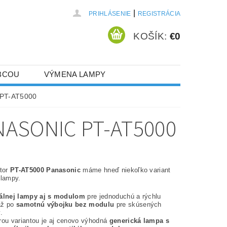
|
PRIHLÁSENIE
REGISTRÁCIA
KOŠÍK:
€0
BCOU
VÝMENA LAMPY
 PT-AT5000
ASONIC PT-AT5000
ktor
PT-AT5000 Panasonic
máme hneď niekoľko variant
 lampy.
nálnej lampy aj s modulom
pre jednoduchú a rýchlu
až po
samotnú výbojku bez modulu
pre skúsených
.
rou variantou je aj cenovo výhodná
generická lampa s