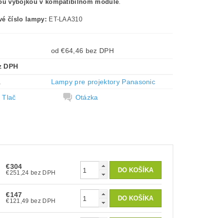
nou výbojkou v kompatibilnom module
.
é číslo lampy:
ET-LAA310
od €64,46 bez DPH
z DPH
a
Lampy pre projektory Panasonic
Tlač
Otázka
€304
€251,24 bez DPH
€147
€121,49 bez DPH