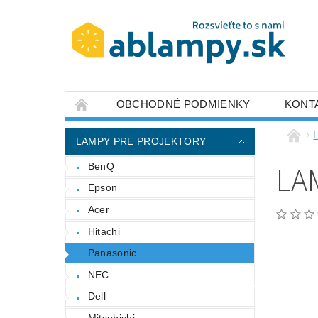
OBCHODNÉ PODMIENKY
KONT
LAMPY PRE PROJEKTORY
LA
BenQ
Epson
Acer
Hitachi
Panasonic
NEC
Dell
Mitsubishi