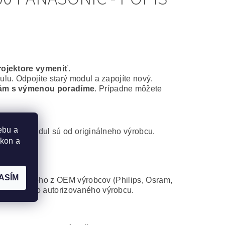
rojektore vymeniť
.
lu. Odpojíte starý modul a zapojíte nový.
ám s výmenou poradíme
. Prípadne môžete
ebu a
ontážny modul sú od originálneho výrobcu.
ýkon a
ASÍM
 od niektorého z OEM výrobcov (Philips, Osram,
atibilného autorizovaného výrobcu.