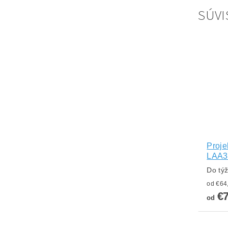
SÚVI
Proje
LAA3
Do tý
€
od