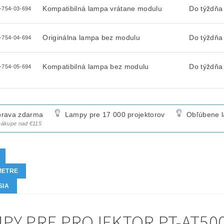
Kompatibilná lampa vrátane modulu
Do týždňa
-754-03-694
Originálna lampa bez modulu
Do týždňa
-754-04-694
Kompatibilná lampa bez modulu
Do týždňa
-754-05-694
rava zdarma
Lampy pre 17 000 projektorov
Obľúbene 
 nákupe nad €115
METRE
SIA
PY PRE PROJEKTOR PT-AT500