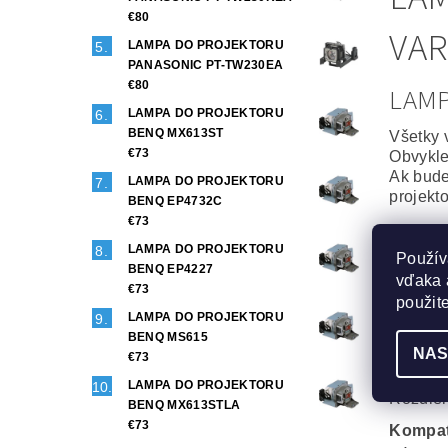
€80
VAR
LAMPA DO PROJEKTORU
PANASONIC PT-TW230EA
€80
LAM
LAMPA DO PROJEKTORU
BENQ MX613ST
Všetky 
€73
Obvykle
Ak bude
LAMPA DO PROJEKTORU
projekt
BENQ EP4732C
€73
Origin
LAMPA DO PROJEKTORU
Použív
To najl
BENQ EP4227
vďaka 
Projekt
€73
Maximál
použit
LAMPA DO PROJEKTORU
Generi
BENQ MS615
NAS
Veľmi d
€73
Phoenix
LAMPA DO PROJEKTORU
Rozdiel
BENQ MX613STLA
€73
Kompat