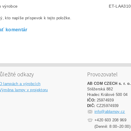
lu výrobce
ET-LAA310
ý, kto napíše príspevok k tejto položke.
ať komentár
ůležité odkazy
Provozovatel
AB COM CZECH s. r. o.
O lampách a výrobcích
Stěžerská 882
Výměna lampy v projektoru
Hradec Králové 500 04
IČO:
25974939
DIČ:
CZ25974939
info@ablampy.cz
+420 603 208 969
(Denně: 8:00–20:00)