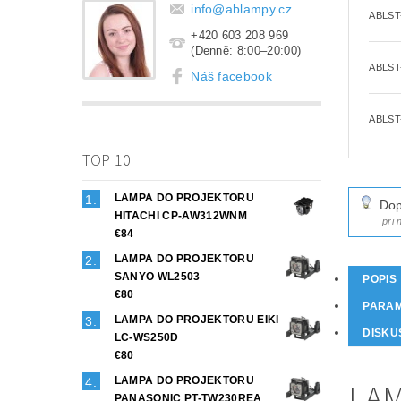
info
@
ablampy.cz
ABLST
+420 603 208 969
(Denně: 8:00–20:00)
ABLST
Náš facebook
ABLST
TOP 10
LAMPA DO PROJEKTORU
Dop
HITACHI CP-AW312WNM
pri
€84
LAMPA DO PROJEKTORU
SANYO WL2503
POPIS
€80
PARA
LAMPA DO PROJEKTORU EIKI
DISKU
LC-WS250D
€80
LAMPA DO PROJEKTORU
LAM
PANASONIC PT-TW230REA