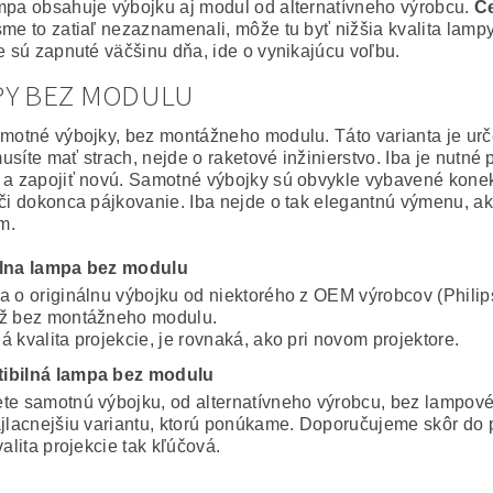
mpa obsahuje výbojku aj modul od alternatívneho výrobcu.
Ce
sme to zatiaľ nezaznamenali, môže tu byť nižšia kvalita lampy
ie sú zapnuté väčšinu dňa, ide o vynikajúcu voľbu.
PY BEZ MODULU
amotné výbojky, bez montážneho modulu. Táto varianta je ur
usíte mať strach, nejde o raketové inžinierstvo. Iba je nutné
 a zapojiť novú. Samotné výbojky sú obvykle vybavené konekto
 či dokonca pájkovanie. Iba nejde o tak elegantnú výmenu, a
m.
álna lampa bez modulu
a o originálnu výbojku od niektorého z OEM výrobcov (Philip
ž bez montážneho modulu.
 kvalita projekcie, je rovnaká, ako pri novom projektore.
ibilná lampa bez modulu
te samotnú výbojku, od alternatívneho výrobcu, bez lampov
ajlacnejšiu variantu, ktorú ponúkame. Doporučujeme skôr do 
valita projekcie tak kľúčová.