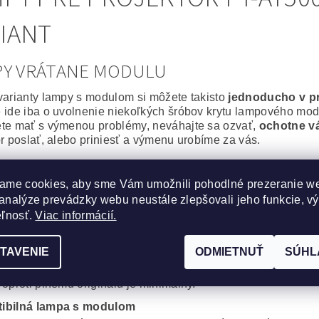
IANT
PY VRÁTANE MODULU
varianty lampy s modulom si môžete takisto
jednoducho v p
 ide iba o uvolnenie niekoľkých šróbov krytu lampového modu
te mať s výmenou problémy, neváhajte sa ozvať,
ochotne v
or poslať, alebo priniesť a výmenu urobíme za vás.
álna lampa vrátane modulu
ame cookies, aby sme Vám umožnili pohodlné prezeranie w
epšie, čo môžete svojmu projektoru zaobstarať. Výbojka aj m
analýze prevádzky webu neustále zlepšovali jeho funkcie, v
or bude po
výmene ako nový
.
na spoľahlivosť a výdrž bez kompromisov.
eľnosť.
Viac informácií.
cká lampa vrátane modulu
TAVENIE
ODMIETNUŤ
SÚHL
obré riešenie, za výhodnú cenu. Kvalitná originálna výbojka
, Iwasaki, Matsushita, Ushio) s montážnym modulom od komp
 oproti plnému originálu je minimálny.
ibilná lampa s modulom