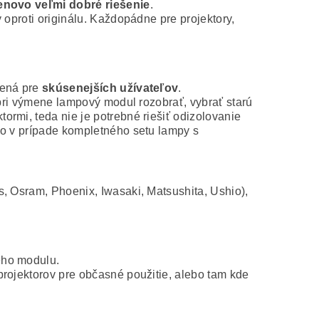
novo veľmi dobré riešenie
.
 oproti originálu. Každopádne pre projektory,
čená pre
skúsenejších užívateľov
.
 pri výmene lampový modul rozobrať, vybrať starú
rmi, teda nie je potrebné riešiť odizolovanie
ko v prípade kompletného setu lampy s
s, Osram, Phoenix, Iwasaki, Matsushita, Ushio),
ého modulu.
projektorov pre občasné použitie, alebo tam kde