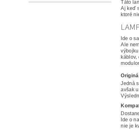
Táto la
Aj keď 
ktoré n
LAM
Ide o s
Ale nem
výbojku
káblov,
modulo
Origin
Jedná s
avšak u
Výsledná
Kompat
Dostane
Ide o n
nie je k