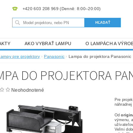
+420 603 208 969
AKTY
AKO VYBRAŤ LAMPU
O LAMPÁCH A VÝRO
Lampy pre projektory
Panasonic
Lampa do projektora Panasonic
MPA DO PROJEKTORA PAN
Neohodnotené
Pre proje
náhradnej
Od
origi
výmenu, 
užívateľov
Veľmi dob