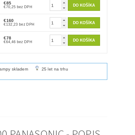
€85
€70,25 bez DPH
€160
€132,23 bez DPH
€78
€64,46 bez DPH
lampy skladem
25 let na trhu
0 PANASONIC - POPIS