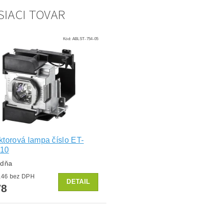
SIACI TOVAR
Kód:
ABLST-754-05
ktorová lampa číslo ET-
10
ždňa
od €64,46 bez DPH
DETAIL
78