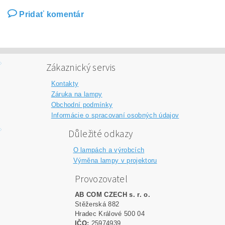
Pridať komentár
Zákaznický servis
Kontakty
Záruka na lampy
Obchodní podmínky
Informácie o spracovaní osobných údajov
Důležité odkazy
O lampách a výrobcích
Výměna lampy v projektoru
Provozovatel
AB COM CZECH s. r. o.
Stěžerská 882
Hradec Králové 500 04
IČO:
25974939