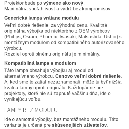
Projektor bude po
výmene ako nový
.
Maximálna spoľahlivosť a výdrž bez kompromisov.
Generická lampa vrátane modulu
Veľmi dobré riešenie, za výhodnú cenu. Kvalitná
originálna výbojka od niektorého z OEM výrobcov
(Philips, Osram, Phoenix, Iwasaki, Matsushita, Ushio) s
montážnym modulom od kompatibilného autorizovaného
výrobcu.
Rozdiel oproti plnému originálu je minimálny.
Kompatibilná lampa s modulom
Táto lampa obsahuje výbojku aj modul od
alternatívneho výrobcu.
Cenovo veľmi dobré riešenie
.
Aj keď sme to zatiaľ nezaznamenali, môže tu byť nižšia
kvalita lampy oproti originálu. Každopádne pre
projektory, ktoré nie sú zapnuté väčšinu dňa, ide o
vynikajúcu voľbu.
LAMPY BEZ MODULU
Ide o samotné výbojky, bez montážneho modulu. Táto
varianta je určená pre
skúsenejších užívateľov
.