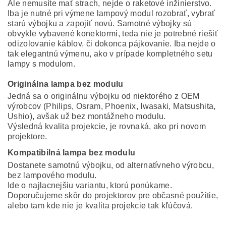
Ale nemusíte mať strach, nejde o raketové inžinierstvo.
Iba je nutné pri výmene lampový modul rozobrať, vybrať
starú výbojku a zapojiť novú. Samotné výbojky sú
obvykle vybavené konektormi, teda nie je potrebné riešiť
odizolovanie káblov, či dokonca pájkovanie. Iba nejde o
tak elegantnú výmenu, ako v prípade kompletného setu
lampy s modulom.
Originálna lampa bez modulu
Jedná sa o originálnu výbojku od niektorého z OEM
výrobcov (Philips, Osram, Phoenix, Iwasaki, Matsushita,
Ushio), avšak už bez montážneho modulu.
Výsledná kvalita projekcie, je rovnaká, ako pri novom
projektore.
Kompatibilná lampa bez modulu
Dostanete samotnú výbojku, od alternatívneho výrobcu,
bez lampového modulu.
Ide o najlacnejšiu variantu, ktorú ponúkame.
Doporučujeme skôr do projektorov pre občasné použitie,
alebo tam kde nie je kvalita projekcie tak kľúčová.