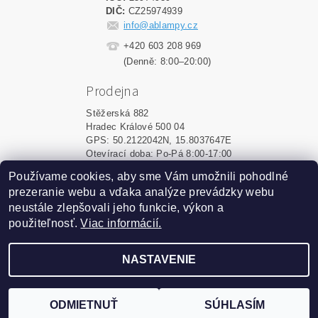
DIČ:
CZ25974939
info@ablampy.cz
+420 603 208 969
(Denně: 8:00–20:00)
Prodejna
Stěžerská 882
Hradec Králové 500 04
GPS: 50.2122042N, 15.8037647E
Otevírací doba: Po-Pá 8:00-17:00
Používame cookies, aby sme Vám umožnili pohodlné
Shoptet.sk
|
MôjPrvýEshop.sk
prezeranie webu a vďaka analýze prevádzky webu
neustále zlepšovali jeho funkcie, výkon a
použiteľnosť.
Viac informácií.
2026 ©
ablampy.sk
, všetky práva vyhradené
Vytvoril Shoptet
NASTAVENIE
Podle zákona o evidenci tržeb je prodávající povinen
vystavit kupujícímu účtenku. Zároveň je povinen zaevidovat
ODMIETNUŤ
SÚHLASÍM
přijatou tržbu u správce daně online; v případě technického