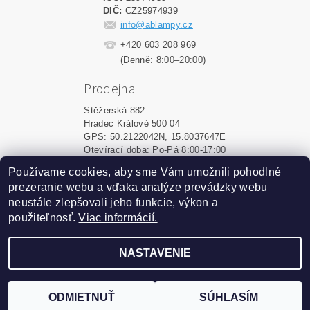
DIČ:
CZ25974939
info@ablampy.cz
+420 603 208 969
(Denně: 8:00–20:00)
Prodejna
Stěžerská 882
Hradec Králové 500 04
GPS: 50.2122042N, 15.8037647E
Otevírací doba: Po-Pá 8:00-17:00
Používame cookies, aby sme Vám umožnili pohodlné
Shoptet.sk
|
MôjPrvýEshop.sk
prezeranie webu a vďaka analýze prevádzky webu
neustále zlepšovali jeho funkcie, výkon a
použiteľnosť.
Viac informácií.
2026 ©
ablampy.sk
, všetky práva vyhradené
Vytvoril Shoptet
NASTAVENIE
Podle zákona o evidenci tržeb je prodávající povinen
vystavit kupujícímu účtenku. Zároveň je povinen zaevidovat
ODMIETNUŤ
SÚHLASÍM
přijatou tržbu u správce daně online; v případě technického