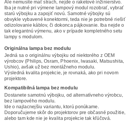
Ale nemusíte mať strach, nejde o raketové inžinierstvo.
Iba je nutné pri výmene lampový modul rozobrať, vybrať
starú výbojku a zapojiť novú. Samotné výbojky sú
obvykle vybavené konektormi, teda nie je potrebné riešiť
odizolovanie káblov, či dokonca pájkovanie. Iba nejde o
tak elegantnú výmenu, ako v prípade kompletného setu
lampy s modulom.
Originálna lampa bez modulu
Jedná sa o originálnu výbojku od niektorého z OEM
výrobcov (Philips, Osram, Phoenix, Iwasaki, Matsushita,
Ushio), avšak už bez montážneho modulu.
Výsledná kvalita projekcie, je rovnaká, ako pri novom
projektore.
Kompatibilná lampa bez modulu
Dostanete samotnú výbojku, od alternatívneho výrobcu,
bez lampového modulu.
Ide o najlacnejšiu variantu, ktorú ponúkame.
Doporučujeme skôr do projektorov pre občasné použitie,
alebo tam kde nie je kvalita projekcie tak kľúčová.