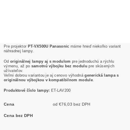
Pre projektor
PT-VX500U Panasonic
máme hneď niekoľko variant
náhradnej lampy.
Od
originálnej lampy aj s modulom
pre jednoduchú a rýchlu
výmenu, až po
samotnú výbojku bez modulu
pre skúsených
užívateľov.
Veľmi dobrou variantou je aj cenovo výhodná
generická lampa s
originálnou výbojkou v kompatibilnom module
.
Produktové číslo lampy:
ET-LAV200
Cena
od €76,03 bez DPH
Cena bez DPH