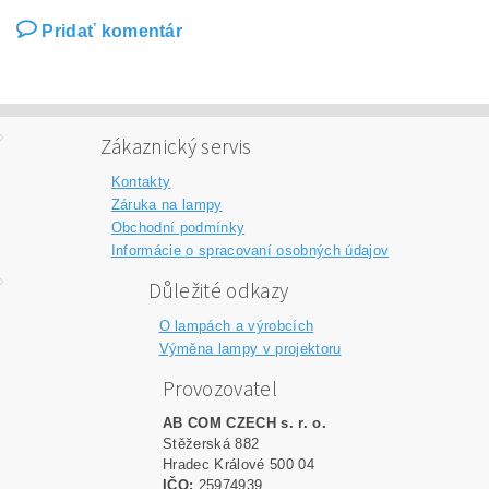
Pridať komentár
Zákaznický servis
Kontakty
Záruka na lampy
Obchodní podmínky
Informácie o spracovaní osobných údajov
Důležité odkazy
O lampách a výrobcích
Výměna lampy v projektoru
Provozovatel
AB COM CZECH s. r. o.
Stěžerská 882
Hradec Králové 500 04
IČO:
25974939