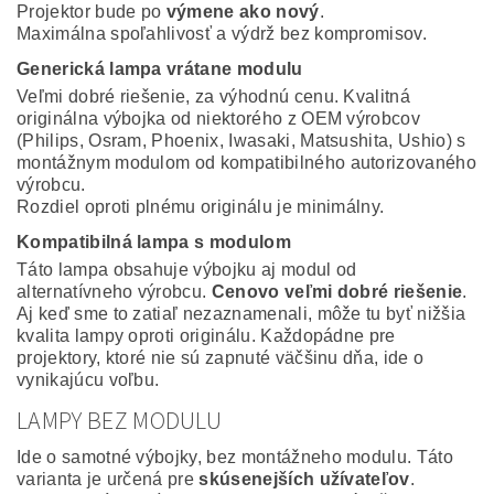
Projektor bude po
výmene ako nový
.
Maximálna spoľahlivosť a výdrž bez kompromisov.
Generická lampa vrátane modulu
Veľmi dobré riešenie, za výhodnú cenu. Kvalitná
originálna výbojka od niektorého z OEM výrobcov
(Philips, Osram, Phoenix, Iwasaki, Matsushita, Ushio) s
montážnym modulom od kompatibilného autorizovaného
výrobcu.
Rozdiel oproti plnému originálu je minimálny.
Kompatibilná lampa s modulom
Táto lampa obsahuje výbojku aj modul od
alternatívneho výrobcu.
Cenovo veľmi dobré riešenie
.
Aj keď sme to zatiaľ nezaznamenali, môže tu byť nižšia
kvalita lampy oproti originálu. Každopádne pre
projektory, ktoré nie sú zapnuté väčšinu dňa, ide o
vynikajúcu voľbu.
LAMPY BEZ MODULU
Ide o samotné výbojky, bez montážneho modulu. Táto
varianta je určená pre
skúsenejších užívateľov
.