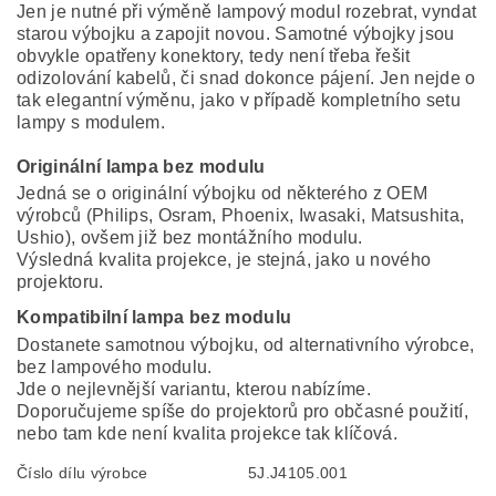
Jen je nutné při výměně lampový modul rozebrat, vyndat
starou výbojku a zapojit novou. Samotné výbojky jsou
obvykle opatřeny konektory, tedy není třeba řešit
odizolování kabelů, či snad dokonce pájení. Jen nejde o
tak elegantní výměnu, jako v případě kompletního setu
lampy s modulem.
Originální lampa bez modulu
Jedná se o originální výbojku od některého z OEM
výrobců (Philips, Osram, Phoenix, Iwasaki, Matsushita,
Ushio), ovšem již bez montážního modulu.
Výsledná kvalita projekce, je stejná, jako u nového
projektoru.
Kompatibilní lampa bez modulu
Dostanete samotnou výbojku, od alternativního výrobce,
bez lampového modulu.
Jde o nejlevnější variantu, kterou nabízíme.
Doporučujeme spíše do projektorů pro občasné použití,
nebo tam kde není kvalita projekce tak klíčová.
Číslo dílu výrobce
5J.J4105.001