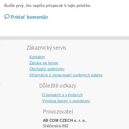
Buďte prvý, kto napíše príspevok k tejto položke.
Pridať komentár
Zákaznický servis
Kontakty
Záruka na lampy
Obchodní podmínky
Informácie o spracovaní osobných údajov
Důležité odkazy
O lampách a výrobcích
Výměna lampy v projektoru
Provozovatel
AB COM CZECH s. r. o.
Stěžerská 882