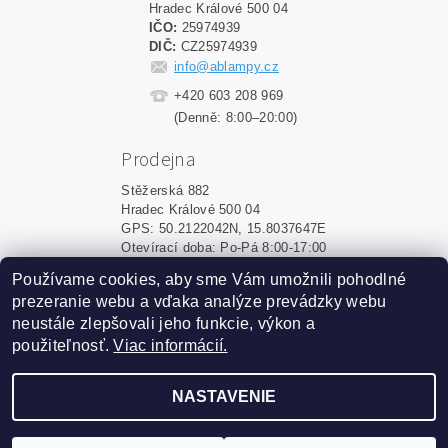
Hradec Králové 500 04
IČO:
25974939
DIČ:
CZ25974939
info@ablampy.cz
+420 603 208 969
(Denně: 8:00–20:00)
Prodejna
Stěžerská 882
Hradec Králové 500 04
GPS: 50.2122042N, 15.8037647E
Otevírací doba: Po-Pá 8:00-17:00
Používame cookies, aby sme Vám umožnili pohodlné
Shoptet.sk
|
MôjPrvýEshop.sk
prezeranie webu a vďaka analýze prevádzky webu
neustále zlepšovali jeho funkcie, výkon a
použiteľnosť.
Viac informácií.
2026 ©
ablampy.sk
, všetky práva vyhradené
Vytvoril Shoptet
NASTAVENIE
Podle zákona o evidenci tržeb je prodávající povinen