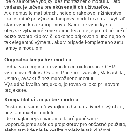
Ide o samotné výbojky, bez montážneho modulu. Táto
varianta je určená pre
skúsenejších užívateľov
.
Ale nemusíte mať strach, nejde o raketové inžinierstvo.
Iba je nutné pri výmene lampový modul rozobrať, vybrať
starú výbojku a zapojiť novú. Samotné výbojky sú
obvykle vybavené konektormi, teda nie je potrebné riešiť
odizolovanie káblov, či dokonca pájkovanie. Iba nejde o
tak elegantnú výmenu, ako v prípade kompletného setu
lampy s modulom.
Originálna lampa bez modulu
Jedná sa o originálnu výbojku od niektorého z OEM
výrobcov (Philips, Osram, Phoenix, Iwasaki, Matsushita,
Ushio), avšak už bez montážneho modulu.
Výsledná kvalita projekcie, je rovnaká, ako pri novom
projektore.
Kompatibilná lampa bez modulu
Dostanete samotnú výbojku, od alternatívneho výrobcu,
bez lampového modulu.
Ide o najlacnejšiu variantu, ktorú ponúkame.
Doporučujeme skôr do projektorov pre občasné použitie,
alebo tam kde nie je kvalita projekcie tak kľúčová.