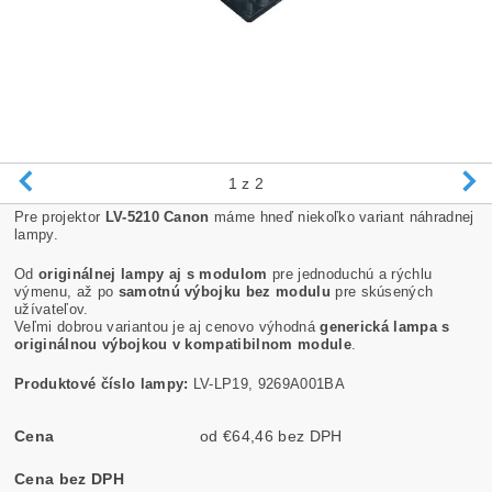
1
z 2
Pre projektor
LV-5210 Canon
máme hneď niekoľko variant náhradnej
lampy.
Od
originálnej lampy aj s modulom
pre jednoduchú a rýchlu
výmenu, až po
samotnú výbojku bez modulu
pre skúsených
užívateľov.
Veľmi dobrou variantou je aj cenovo výhodná
generická lampa s
originálnou výbojkou v kompatibilnom module
.
Produktové číslo lampy:
LV-LP19, 9269A001BA
Cena
od €64,46 bez DPH
Cena bez DPH