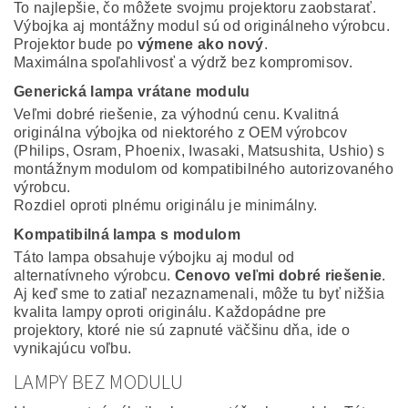
To najlepšie, čo môžete svojmu projektoru zaobstarať.
Výbojka aj montážny modul sú od originálneho výrobcu.
Projektor bude po
výmene ako nový
.
Maximálna spoľahlivosť a výdrž bez kompromisov.
Generická lampa vrátane modulu
Veľmi dobré riešenie, za výhodnú cenu. Kvalitná
originálna výbojka od niektorého z OEM výrobcov
(Philips, Osram, Phoenix, Iwasaki, Matsushita, Ushio) s
montážnym modulom od kompatibilného autorizovaného
výrobcu.
Rozdiel oproti plnému originálu je minimálny.
Kompatibilná lampa s modulom
Táto lampa obsahuje výbojku aj modul od
alternatívneho výrobcu.
Cenovo veľmi dobré riešenie
.
Aj keď sme to zatiaľ nezaznamenali, môže tu byť nižšia
kvalita lampy oproti originálu. Každopádne pre
projektory, ktoré nie sú zapnuté väčšinu dňa, ide o
vynikajúcu voľbu.
LAMPY BEZ MODULU