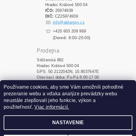
Hradec Králové 500 04
IČO:
25974939
DIČ:
CZ25974939
info@ablampy.cz
+420 603 208 969
(Denně: 8:00–20:00)
Prodejna
Stěžerská 882
Hradec Králové 500 04
GPS: 50.2122042N, 15.8037647E
Otevírací doba: Po-Pá 8:00-17:00
Používame cookies, aby sme Vám umožnili pohodlné
Shoptet.sk
|
MôjPrvýEshop.sk
prezeranie webu a vďaka analýze prevádzky webu
neustále zlepšovali jeho funkcie, výkon a
použiteľnosť.
Viac informácií.
2026 ©
ablampy.sk
, všetky práva vyhradené
Vytvoril Shoptet
NASTAVENIE
Podle zákona o evidenci tržeb je prodávající povinen