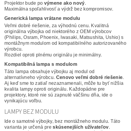
Projektor bude po
výmene ako nový
.
Maximálna spoľahlivosť a výdrž bez kompromisov.
Generická lampa vrátane modulu
Veľmi dobré riešenie, za výhodnú cenu. Kvalitná
originálna výbojka od niektorého z OEM výrobcov
(Philips, Osram, Phoenix, Iwasaki, Matsushita, Ushio) s
montážnym modulom od kompatibilného autorizovaného
výrobcu.
Rozdiel oproti plnému originálu je minimálny.
Kompatibilná lampa s modulom
Táto lampa obsahuje výbojku aj modul od
alternatívneho výrobcu.
Cenovo veľmi dobré riešenie
.
Aj keď sme to zatiaľ nezaznamenali, môže tu byť nižšia
kvalita lampy oproti originálu. Každopádne pre
projektory, ktoré nie sú zapnuté väčšinu dňa, ide o
vynikajúcu voľbu.
LAMPY BEZ MODULU
Ide o samotné výbojky, bez montážneho modulu. Táto
varianta je určená pre
skúsenejších užívateľov
.