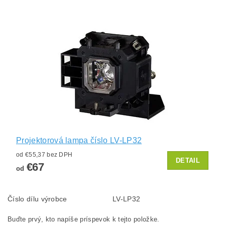
Projektorová lampa číslo LV-LP32
od €55,37 bez DPH
DETAIL
€67
od
Číslo dílu výrobce
LV-LP32
Buďte prvý, kto napíše príspevok k tejto položke.