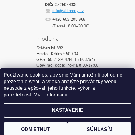
DIČ:
CZ25974939
info@ablampy.cz
+420 603 208 969
(Denně: 8:00–20:00)
Prodejna
Stěžerská 882
Hradec Králové 500 04
GPS: 50.2122042N, 15.8037647E
Otevírací doba: Po-Pá 8:00-17:00
Používame cookies, aby sme Vám umožnili pohodlné
Shoptet.sk
|
MôjPrvýEshop.sk
prezeranie webu a vďaka analýze prevádzky webu
neustále zlepšovali jeho funkcie, výkon a
použiteľnosť.
Viac informácií.
2026 ©
ablampy.sk
, všetky práva vyhradené
Vytvoril Shoptet
NASTAVENIE
Podle zákona o evidenci tržeb je prodávající povinen
vystavit kupujícímu účtenku. Zároveň je povinen zaevidovat
ODMIETNUŤ
SÚHLASÍM
přijatou tržbu u správce daně online; v případě technického