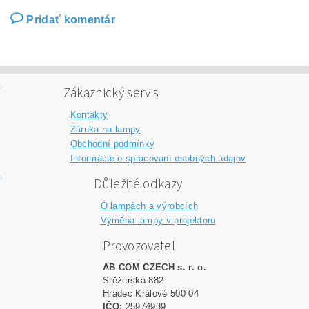
Pridať komentár
Zákaznický servis
Kontakty
Záruka na lampy
Obchodní podmínky
Informácie o spracovaní osobných údajov
Důležité odkazy
O lampách a výrobcích
Výměna lampy v projektoru
Provozovatel
AB COM CZECH s. r. o.
Stěžerská 882
Hradec Králové 500 04
IČO:
25974939