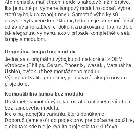
Ale nemusíte mať strach, nejde o raketové inžinierstvo.
Iba je nutné pri výmene lampový modul rozobrať, vybrať
starú výbojku a zapojiť novú. Samotné výbojky sú
obvykle vybavené konektormi, teda nie je potrebné riešiť
odizolovanie káblov, či dokonca pájkovanie. Iba nejde o
tak elegantnú výmenu, ako v prípade kompletného setu
lampy s modulom.
Originálna lampa bez modulu
Jedná sa o originálnu výbojku od niektorého z OEM
výrobcov (Philips, Osram, Phoenix, Iwasaki, Matsushita,
Ushio), avšak už bez montážneho modulu.
Výsledná kvalita projekcie, je rovnaká, ako pri novom
projektore.
Kompatibilná lampa bez modulu
Dostanete samotnú výbojku, od alternatívneho výrobcu,
bez lampového modulu.
Ide o najlacnejšiu variantu, ktorú ponúkame.
Doporučujeme skôr do projektorov pre občasné použitie,
alebo tam kde nie je kvalita projekcie tak kľúčová.