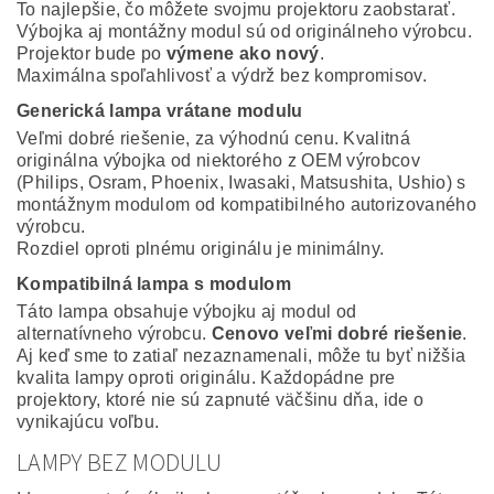
To najlepšie, čo môžete svojmu projektoru zaobstarať.
Výbojka aj montážny modul sú od originálneho výrobcu.
Projektor bude po
výmene ako nový
.
Maximálna spoľahlivosť a výdrž bez kompromisov.
Generická lampa vrátane modulu
Veľmi dobré riešenie, za výhodnú cenu. Kvalitná
originálna výbojka od niektorého z OEM výrobcov
(Philips, Osram, Phoenix, Iwasaki, Matsushita, Ushio) s
montážnym modulom od kompatibilného autorizovaného
výrobcu.
Rozdiel oproti plnému originálu je minimálny.
Kompatibilná lampa s modulom
Táto lampa obsahuje výbojku aj modul od
alternatívneho výrobcu.
Cenovo veľmi dobré riešenie
.
Aj keď sme to zatiaľ nezaznamenali, môže tu byť nižšia
kvalita lampy oproti originálu. Každopádne pre
projektory, ktoré nie sú zapnuté väčšinu dňa, ide o
vynikajúcu voľbu.
LAMPY BEZ MODULU