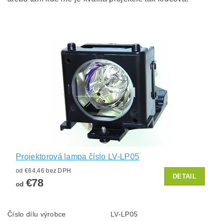
Projektorová lampa číslo LV-LP05
od €64,46 bez DPH
DETAIL
€78
od
Číslo dílu výrobce
LV-LP05