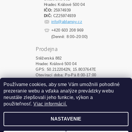
Hradec Králové 500 04
IČO:
25974939
DIČ:
CZ25974939
info@ablampy.cz
+420 603 208 969
(Denně: 8:00–20:00)
Prodejna
Stěžerská 882
Hradec Králové 500 04
GPS: 50.2122042N, 15.8037647E
Otevírací doba: Po-Pá 8:00-17:00
Používame cookies, aby sme Vám umožnili pohodlné
Shoptet.sk
|
MôjPrvýEshop.sk
prezeranie webu a vďaka analýze prevádzky webu
neustále zlepšovali jeho funkcie, výkon a
použiteľnosť.
Viac informácií.
2026 ©
ablampy.sk
, všetky práva vyhradené
Vytvoril Shoptet
NASTAVENIE
Podle zákona o evidenci tržeb je prodávající povinen