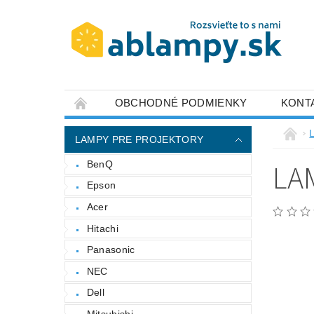
OBCHODNÉ PODMIENKY
KONT
LAMPY PRE PROJEKTORY
LA
BenQ
Epson
Acer
Hitachi
Panasonic
NEC
Dell
Mitsubishi