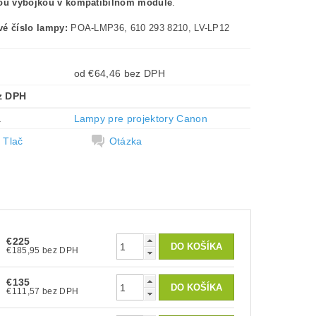
nou výbojkou v kompatibilnom module
.
é číslo lampy:
POA-LMP36, 610 293 8210, LV-LP12
od €64,46 bez DPH
z DPH
a
Lampy pre projektory Canon
Tlač
Otázka
€225
€185,95 bez DPH
€135
€111,57 bez DPH