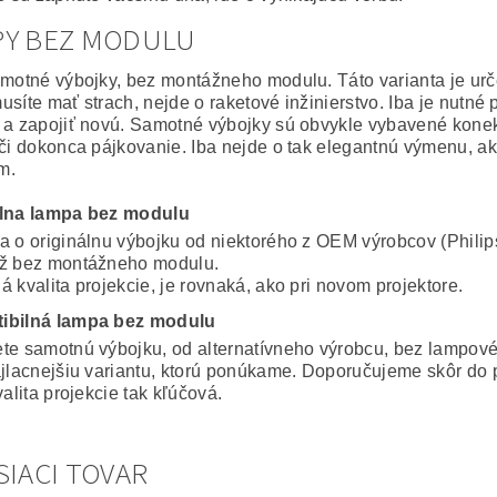
PY BEZ MODULU
amotné výbojky, bez montážneho modulu. Táto varianta je ur
usíte mať strach, nejde o raketové inžinierstvo. Iba je nutné
 a zapojiť novú. Samotné výbojky sú obvykle vybavené konekto
 či dokonca pájkovanie. Iba nejde o tak elegantnú výmenu, a
m.
álna lampa bez modulu
a o originálnu výbojku od niektorého z OEM výrobcov (Philip
ž bez montážneho modulu.
 kvalita projekcie, je rovnaká, ako pri novom projektore.
ibilná lampa bez modulu
te samotnú výbojku, od alternatívneho výrobcu, bez lampov
ajlacnejšiu variantu, ktorú ponúkame. Doporučujeme skôr do 
valita projekcie tak kľúčová.
SIACI TOVAR