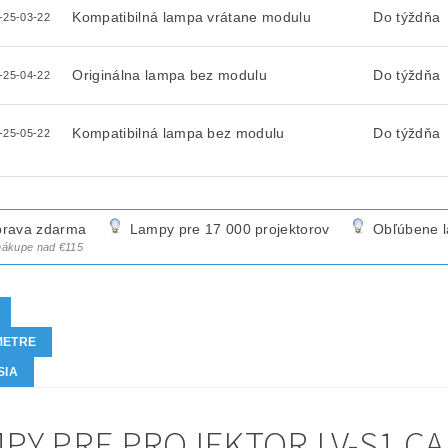
Kompatibilná lampa vrátane modulu
Do týždňa
-25-03-22
Originálna lampa bez modulu
Do týždňa
-25-04-22
Kompatibilná lampa bez modulu
Do týždňa
-25-05-22
rava zdarma
Lampy pre 17 000 projektorov
Obľúbene 
 nákupe nad €115
METRE
SIA
PY PRE PROJEKTOR LV-S1 CA