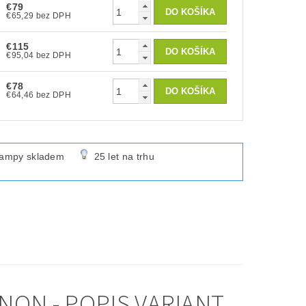
€79
€65,29 bez DPH
€115
€95,04 bez DPH
€78
€64,46 bez DPH
lampy skladem
25 let na trhu
NON - POPIS VARIANT