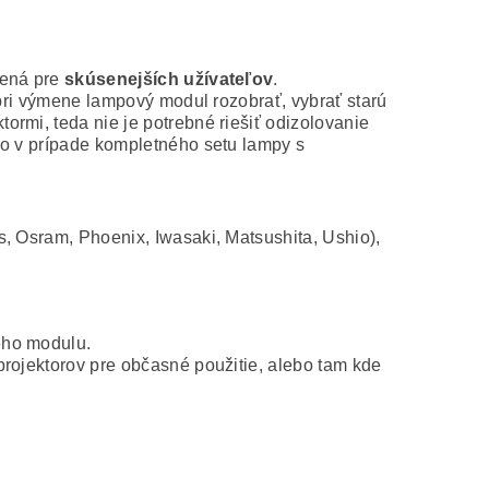
čená pre
skúsenejších užívateľov
.
 pri výmene lampový modul rozobrať, vybrať starú
rmi, teda nie je potrebné riešiť odizolovanie
ko v prípade kompletného setu lampy s
s, Osram, Phoenix, Iwasaki, Matsushita, Ushio),
ého modulu.
projektorov pre občasné použitie, alebo tam kde