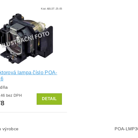
Kód:
ABLST-25-05
ktorová lampa číslo POA-
36
ždňa
od €64,46 bez DPH
DETAIL
78
lu výrobce
POA-LMP3