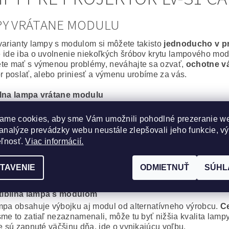
PY VRÁTANE MODULU
varianty lampy s modulom si môžete takisto
jednoducho v p
 ide iba o uvolnenie niekoľkých šróbov krytu lampového modu
te mať s výmenou problémy, neváhajte sa ozvať,
ochotne v
or poslať, alebo priniesť a výmenu urobíme za vás.
álna lampa vrátane modulu
epšie, čo môžete svojmu projektoru zaobstarať. Výbojka aj m
or bude po
výmene ako nový
.
ame cookies, aby sme Vám umožnili pohodlné prezeranie w
na spoľahlivosť a výdrž bez kompromisov.
analýze prevádzky webu neustále zlepšovali jeho funkcie, v
eľnosť.
Viac informácií.
cká lampa vrátane modulu
obré riešenie, za výhodnú cenu. Kvalitná originálna výbojka
, Iwasaki, Matsushita, Ushio) s montážnym modulom od komp
TAVENIE
ODMIETNUŤ
SÚHL
 oproti plnému originálu je minimálny.
ibilná lampa s modulom
mpa obsahuje výbojku aj modul od alternatívneho výrobcu.
Ce
sme to zatiaľ nezaznamenali, môže tu byť nižšia kvalita lampy
ie sú zapnuté väčšinu dňa, ide o vynikajúcu voľbu.