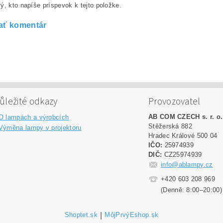
ý, kto napíše príspevok k tejto položke.
ať komentár
ůležité odkazy
Provozovatel
AB COM CZECH s. r. o.
O lampách a výrobcích
Stěžerská 882
Výměna lampy v projektoru
Hradec Králové 500 04
IČO:
25974939
DIČ:
CZ25974939
info@ablampy.cz
+420 603 208 969
(Denně: 8:00–20:00)
Shoptet.sk
|
MôjPrvýEshop.sk