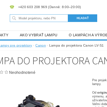
+420 603 208 969
AKTY
AKO VYBRAŤ LAMPU
O LAMPÁCH A VÝRO
Lampy pre projektory
Canon
Lampa do projektora Canon LV-S1
MPA DO PROJEKTORA CA
Neohodnotené
Pre proje
lampy.
Od
origi
výmenu, 
užívateľov
Veľmi dob