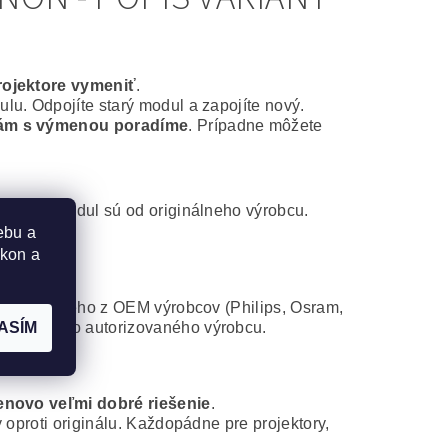
rojektore vymeniť
.
lu. Odpojíte starý modul a zapojíte nový.
ám s výmenou poradíme
. Prípadne môžete
ontážny modul sú od originálneho výrobcu.
ebu a
ýkon a
 od niektorého z OEM výrobcov (Philips, Osram,
atibilného autorizovaného výrobcu.
ASÍM
novo veľmi dobré riešenie
.
 oproti originálu. Každopádne pre projektory,