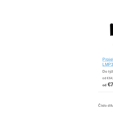
Proje
LMP
Do tý
€
od
Číslo dí