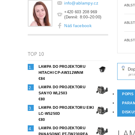
info
@
ablampy.cz
ABLST
+420 603 208 969
(Denně: 8:00–20:00)
ABLST
Náš facebook
ABLST
TOP 10
LAMPA DO PROJEKTORU
Dop
HITACHI CP-AW312WNM
pri
€84
LAMPA DO PROJEKTORU
SANYO WL2503
POPIS
€80
PARA
LAMPA DO PROJEKTORU EIKI
DISKU
LC-WS250D
€80
LAMPA DO PROJEKTORU
LAM
PANASONIC PT-TW230REA