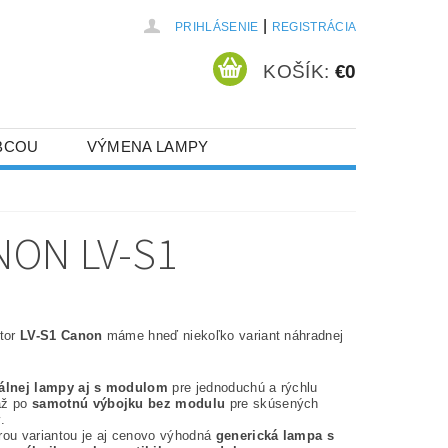
|
PRIHLÁSENIE
REGISTRÁCIA
KOŠÍK:
€0
BCOU
VÝMENA LAMPY
NON LV-S1
ktor
LV-S1 Canon
máme hneď niekoľko variant náhradnej
nálnej lampy aj s modulom
pre jednoduchú a rýchlu
až po
samotnú výbojku bez modulu
pre skúsených
.
rou variantou je aj cenovo výhodná
generická lampa s