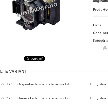
originál
Produktov
Cena
Cena be
Kategóri
ĽTE VARIANT
Originálna lampa vrátane modulu
Do týždňa
-25-01-22
Generická lampa vrátane modulu
Do týždňa
-25-02-22