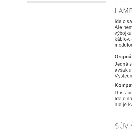
LAM
Ide o s
Ale nem
výbojku
káblov,
modulo
Origin
Jedná s
avšak u
Výsledná
Kompat
Dostane
Ide o n
nie je k
SÚVI