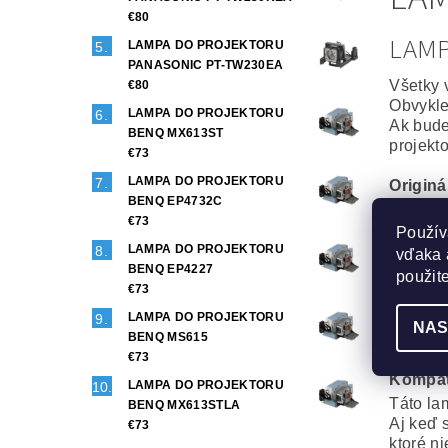
€80
LAM
LAMPA DO PROJEKTORU
PANASONIC PT-TW230EA
Všetky 
€80
Obvykle
LAMPA DO PROJEKTORU
Ak bude
BENQ MX613ST
projekt
€73
LAMPA DO PROJEKTORU
Origin
BENQ EP4732C
To najl
€73
Projekt
Použív
Maximál
LAMPA DO PROJEKTORU
vďaka 
BENQ EP4227
použit
Generi
€73
Veľmi d
LAMPA DO PROJEKTORU
Phoenix
NAS
BENQ MS615
Rozdiel
€73
Kompat
LAMPA DO PROJEKTORU
Táto la
BENQ MX613STLA
Aj keď 
€73
ktoré n