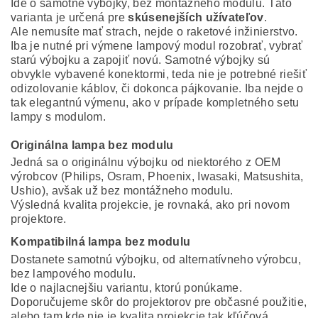
Ide o samotné výbojky, bez montážneho modulu. Táto
varianta je určená pre
skúsenejších užívateľov
.
Ale nemusíte mať strach, nejde o raketové inžinierstvo.
Iba je nutné pri výmene lampový modul rozobrať, vybrať
starú výbojku a zapojiť novú. Samotné výbojky sú
obvykle vybavené konektormi, teda nie je potrebné riešiť
odizolovanie káblov, či dokonca pájkovanie. Iba nejde o
tak elegantnú výmenu, ako v prípade kompletného setu
lampy s modulom.
Originálna lampa bez modulu
Jedná sa o originálnu výbojku od niektorého z OEM
výrobcov (Philips, Osram, Phoenix, Iwasaki, Matsushita,
Ushio), avšak už bez montážneho modulu.
Výsledná kvalita projekcie, je rovnaká, ako pri novom
projektore.
Kompatibilná lampa bez modulu
Dostanete samotnú výbojku, od alternatívneho výrobcu,
bez lampového modulu.
Ide o najlacnejšiu variantu, ktorú ponúkame.
Doporučujeme skôr do projektorov pre občasné použitie,
alebo tam kde nie je kvalita projekcie tak kľúčová.