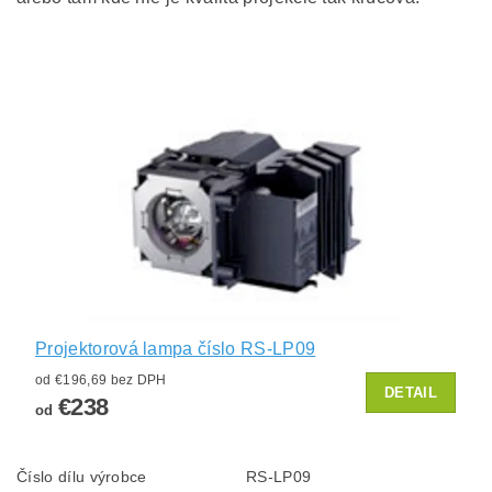
Projektorová lampa číslo RS-LP09
od €196,69 bez DPH
DETAIL
€238
od
Číslo dílu výrobce
RS-LP09