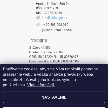
Hradec Králové 500 04
IČO:
25974939
DIČ:
CZ25974939
info@ablampy.cz
+420 603 208 969
(Denně: 8:00–20:00)
Prodejna
Stěžerská 882
Hradec Králové 500 04
GPS: 50.2122042N, 15.8037647E
Otevírací doba: Po-Pá 8:00-17:00
Používame cookies, aby sme Vám umožnili pohodlné
Shoptet.sk
|
MôjPrvýEshop.sk
prezeranie webu a vďaka analýze prevádzky webu
neustále zlepšovali jeho funkcie, výkon a
použiteľnosť.
Viac informácií.
2026 ©
ablampy.sk
, všetky práva vyhradené
Vytvoril Shoptet
NASTAVENIE
Podle zákona o evidenci tržeb je prodávající povinen