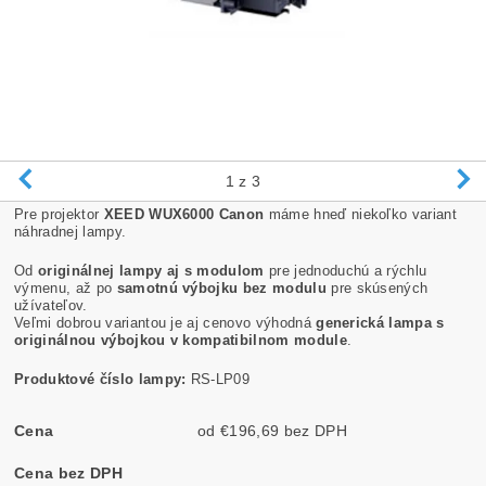
1
z 3
Pre projektor
XEED WUX6000 Canon
máme hneď niekoľko variant
náhradnej lampy.
Od
originálnej lampy aj s modulom
pre jednoduchú a rýchlu
výmenu, až po
samotnú výbojku bez modulu
pre skúsených
užívateľov.
Veľmi dobrou variantou je aj cenovo výhodná
generická lampa s
originálnou výbojkou v kompatibilnom module
.
Produktové číslo lampy:
RS-LP09
Cena
od €196,69 bez DPH
Cena bez DPH