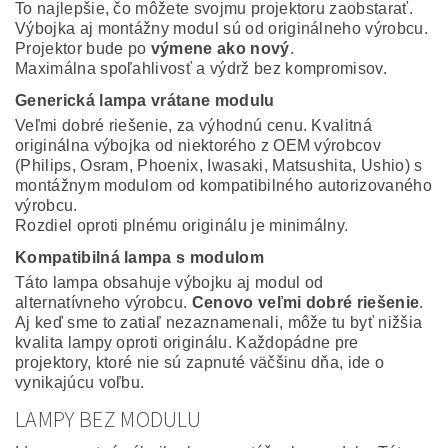
To najlepšie, čo môžete svojmu projektoru zaobstarať.
Výbojka aj montážny modul sú od originálneho výrobcu.
Projektor bude po
výmene ako nový
.
Maximálna spoľahlivosť a výdrž bez kompromisov.
Generická lampa vrátane modulu
Veľmi dobré riešenie, za výhodnú cenu. Kvalitná
originálna výbojka od niektorého z OEM výrobcov
(Philips, Osram, Phoenix, Iwasaki, Matsushita, Ushio) s
montážnym modulom od kompatibilného autorizovaného
výrobcu.
Rozdiel oproti plnému originálu je minimálny.
Kompatibilná lampa s modulom
Táto lampa obsahuje výbojku aj modul od
alternatívneho výrobcu.
Cenovo veľmi dobré riešenie
.
Aj keď sme to zatiaľ nezaznamenali, môže tu byť nižšia
kvalita lampy oproti originálu. Každopádne pre
projektory, ktoré nie sú zapnuté väčšinu dňa, ide o
vynikajúcu voľbu.
LAMPY BEZ MODULU