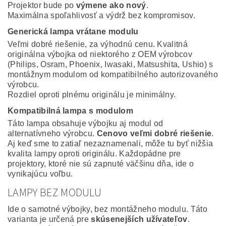
Projektor bude po
výmene ako nový
.
Maximálna spoľahlivosť a výdrž bez kompromisov.
Generická lampa vrátane modulu
Veľmi dobré riešenie, za výhodnú cenu. Kvalitná
originálna výbojka od niektorého z OEM výrobcov
(Philips, Osram, Phoenix, Iwasaki, Matsushita, Ushio) s
montážnym modulom od kompatibilného autorizovaného
výrobcu.
Rozdiel oproti plnému originálu je minimálny.
Kompatibilná lampa s modulom
Táto lampa obsahuje výbojku aj modul od
alternatívneho výrobcu.
Cenovo veľmi dobré riešenie
.
Aj keď sme to zatiaľ nezaznamenali, môže tu byť nižšia
kvalita lampy oproti originálu. Každopádne pre
projektory, ktoré nie sú zapnuté väčšinu dňa, ide o
vynikajúcu voľbu.
LAMPY BEZ MODULU
Ide o samotné výbojky, bez montážneho modulu. Táto
varianta je určená pre
skúsenejších užívateľov
.