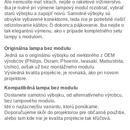
Ale nemusíte mať strach, nejde o raketové inžinierstvo.
Iba je nutné pri výmene lampový modul rozobrať, vybrať
starú výbojku a zapojiť novú. Samotné výbojky sú
obvykle vybavené konektormi, teda nie je potrebné riešiť
odizolovanie káblov, či dokonca pájkovanie. Iba nejde o
tak elegantnú výmenu, ako v prípade kompletného setu
lampy s modulom.
Originálna lampa bez modulu
Jedná sa o originálnu výbojku od niektorého z OEM
výrobcov (Philips, Osram, Phoenix, Iwasaki, Matsushita,
Ushio), avšak už bez montážneho modulu.
Výsledná kvalita projekcie, je rovnaká, ako pri novom
projektore.
Kompatibilná lampa bez modulu
Dostanete samotnú výbojku, od alternatívneho výrobcu,
bez lampového modulu.
Ide o najlacnejšiu variantu, ktorú ponúkame.
Doporučujeme skôr do projektorov pre občasné použitie,
alebo tam kde nie je kvalita projekcie tak kľúčová.