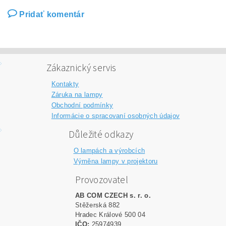
Pridať komentár
Zákaznický servis
Kontakty
Záruka na lampy
Obchodní podmínky
Informácie o spracovaní osobných údajov
Důležité odkazy
O lampách a výrobcích
Výměna lampy v projektoru
Provozovatel
AB COM CZECH s. r. o.
Stěžerská 882
Hradec Králové 500 04
IČO:
25974939