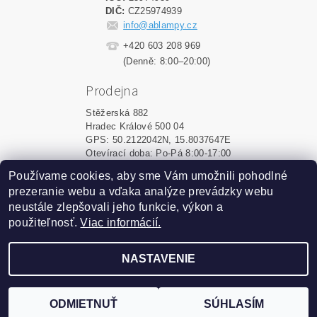
DIČ:
CZ25974939
info@ablampy.cz
+420 603 208 969
(Denně: 8:00–20:00)
Prodejna
Stěžerská 882
Hradec Králové 500 04
GPS: 50.2122042N, 15.8037647E
Otevírací doba: Po-Pá 8:00-17:00
Používame cookies, aby sme Vám umožnili pohodlné
Shoptet.sk
|
MôjPrvýEshop.sk
prezeranie webu a vďaka analýze prevádzky webu
neustále zlepšovali jeho funkcie, výkon a
použiteľnosť.
Viac informácií.
2026 ©
ablampy.sk
, všetky práva vyhradené
Vytvoril Shoptet
NASTAVENIE
Podle zákona o evidenci tržeb je prodávající povinen
vystavit kupujícímu účtenku. Zároveň je povinen zaevidovat
ODMIETNUŤ
SÚHLASÍM
přijatou tržbu u správce daně online; v případě technického