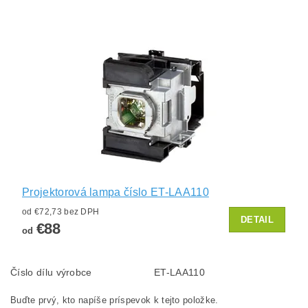
Projektorová lampa číslo ET-LAA110
od €72,73 bez DPH
DETAIL
€88
od
Číslo dílu výrobce
ET-LAA110
Buďte prvý, kto napíše príspevok k tejto položke.