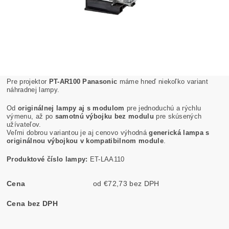
Pre projektor
PT-AR100 Panasonic
máme hneď niekoľko variant
náhradnej lampy.
Od
originálnej lampy aj s modulom
pre jednoduchú a rýchlu
výmenu, až po
samotnú výbojku bez modulu
pre skúsených
užívateľov.
Veľmi dobrou variantou je aj cenovo výhodná
generická lampa s
originálnou výbojkou v kompatibilnom module
.
Produktové číslo lampy:
ET-LAA110
Cena
od €72,73 bez DPH
Cena bez DPH