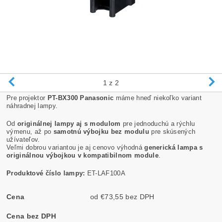
1
z 2
Pre projektor
PT-BX300 Panasonic
máme hneď niekoľko variant
náhradnej lampy.
Od
originálnej lampy aj s modulom
pre jednoduchú a rýchlu
výmenu, až po
samotnú výbojku bez modulu
pre skúsených
užívateľov.
Veľmi dobrou variantou je aj cenovo výhodná
generická lampa s
originálnou výbojkou v kompatibilnom module
.
Produktové číslo lampy:
ET-LAF100A
Cena
od €73,55 bez DPH
Cena bez DPH