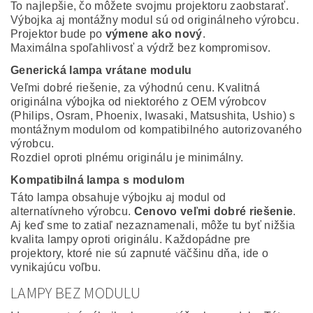
To najlepšie, čo môžete svojmu projektoru zaobstarať.
Výbojka aj montážny modul sú od originálneho výrobcu.
Projektor bude po
výmene ako nový
.
Maximálna spoľahlivosť a výdrž bez kompromisov.
Generická lampa vrátane modulu
Veľmi dobré riešenie, za výhodnú cenu. Kvalitná
originálna výbojka od niektorého z OEM výrobcov
(Philips, Osram, Phoenix, Iwasaki, Matsushita, Ushio) s
montážnym modulom od kompatibilného autorizovaného
výrobcu.
Rozdiel oproti plnému originálu je minimálny.
Kompatibilná lampa s modulom
Táto lampa obsahuje výbojku aj modul od
alternatívneho výrobcu.
Cenovo veľmi dobré riešenie
.
Aj keď sme to zatiaľ nezaznamenali, môže tu byť nižšia
kvalita lampy oproti originálu. Každopádne pre
projektory, ktoré nie sú zapnuté väčšinu dňa, ide o
vynikajúcu voľbu.
LAMPY BEZ MODULU