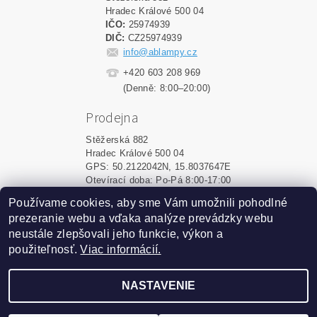
Hradec Králové 500 04
IČO:
25974939
DIČ:
CZ25974939
info@ablampy.cz
+420 603 208 969
(Denně: 8:00–20:00)
Prodejna
Stěžerská 882
Hradec Králové 500 04
GPS: 50.2122042N, 15.8037647E
Otevírací doba: Po-Pá 8:00-17:00
Používame cookies, aby sme Vám umožnili pohodlné
Shoptet.sk
|
MôjPrvýEshop.sk
prezeranie webu a vďaka analýze prevádzky webu
neustále zlepšovali jeho funkcie, výkon a
použiteľnosť.
Viac informácií.
2026 ©
ablampy.sk
, všetky práva vyhradené
Vytvoril Shoptet
NASTAVENIE
Podle zákona o evidenci tržeb je prodávající povinen