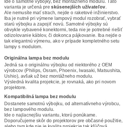
Ide o samotné výbojky, bez montážneho modulu. Táto
varianta je určená pre
skúsenejších užívateľov
.
Ale nemusíte mať strach, nejde o raketové inžinierstvo.
Iba je nutné pri výmene lampový modul rozobrať, vybrať
starú výbojku a zapojiť novú. Samotné výbojky sú
obvykle vybavené konektormi, teda nie je potrebné riešiť
odizolovanie káblov, či dokonca pájkovanie. Iba nejde o
tak elegantnú výmenu, ako v prípade kompletného setu
lampy s modulom.
Originálna lampa bez modulu
Jedná sa o originálnu výbojku od niektorého z OEM
výrobcov (Philips, Osram, Phoenix, Iwasaki, Matsushita,
Ushio), avšak už bez montážneho modulu.
Výsledná kvalita projekcie, je rovnaká, ako pri novom
projektore.
Kompatibilná lampa bez modulu
Dostanete samotnú výbojku, od alternatívneho výrobcu,
bez lampového modulu.
Ide o najlacnejšiu variantu, ktorú ponúkame.
Doporučujeme skôr do projektorov pre občasné použitie,
alebo tam kde nie je kvalita projekcie tak kľúčová.