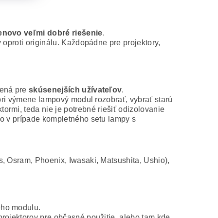
novo veľmi dobré riešenie
.
 oproti originálu. Každopádne pre projektory,
čená pre
skúsenejších užívateľov
.
 pri výmene lampový modul rozobrať, vybrať starú
rmi, teda nie je potrebné riešiť odizolovanie
ko v prípade kompletného setu lampy s
s, Osram, Phoenix, Iwasaki, Matsushita, Ushio),
ého modulu.
projektorov pre občasné použitie, alebo tam kde