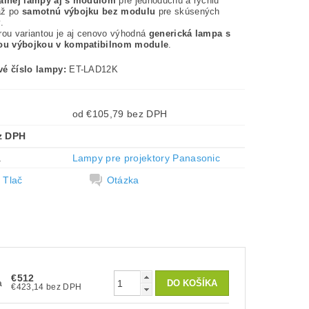
nálnej lampy aj s modulom
pre jednoduchú a rýchlu
až po
samotnú výbojku bez modulu
pre skúsených
.
rou variantou je aj cenovo výhodná
generická lampa s
nou výbojkou v kompatibilnom module
.
é číslo lampy:
ET-LAD12K
od €105,79 bez DPH
z DPH
a
Lampy pre projektory Panasonic
Tlač
Otázka
€512
a
€423,14 bez DPH