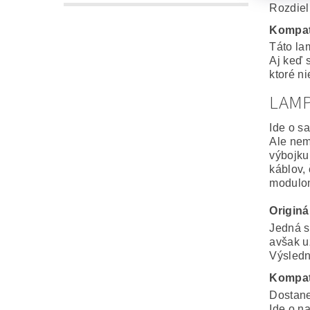
Rozdiel
Kompat
Táto la
Aj keď 
ktoré n
LAM
Ide o s
Ale nem
výbojku
káblov,
modulo
Origin
Jedná s
avšak u
Výsledná
Kompat
Dostane
Ide o n