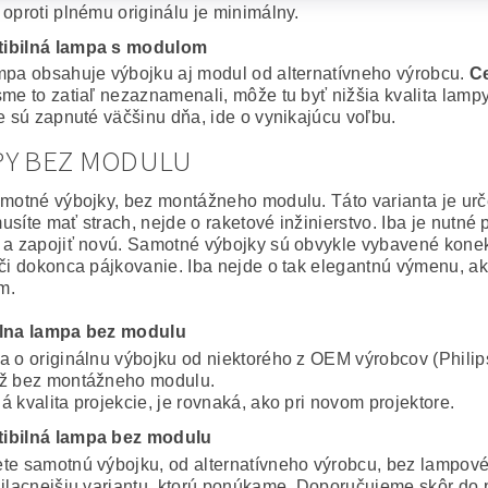
 oproti plnému originálu je minimálny.
ibilná lampa s modulom
mpa obsahuje výbojku aj modul od alternatívneho výrobcu.
Ce
sme to zatiaľ nezaznamenali, môže tu byť nižšia kvalita lampy
ie sú zapnuté väčšinu dňa, ide o vynikajúcu voľbu.
PY BEZ MODULU
amotné výbojky, bez montážneho modulu. Táto varianta je ur
usíte mať strach, nejde o raketové inžinierstvo. Iba je nutné
 a zapojiť novú. Samotné výbojky sú obvykle vybavené konekto
 či dokonca pájkovanie. Iba nejde o tak elegantnú výmenu, a
m.
álna lampa bez modulu
a o originálnu výbojku od niektorého z OEM výrobcov (Philip
ž bez montážneho modulu.
 kvalita projekcie, je rovnaká, ako pri novom projektore.
ibilná lampa bez modulu
te samotnú výbojku, od alternatívneho výrobcu, bez lampov
ajlacnejšiu variantu, ktorú ponúkame. Doporučujeme skôr do 