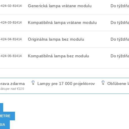
Generická lampa vrátane modulu
Do týždň
-424-02-81414
Kompatibilná lampa vrátane modulu
Do týždň
-424-03-81414
Originálna lampa bez modulu
Do týždň
-424-04-81414
Kompatibilná lampa bez modulu
Do týždň
-424-05-81414
rava zdarma
Lampy pre 17 000 projektorov
Obľúbene 
 nákupe nad €115
METRE
SIA