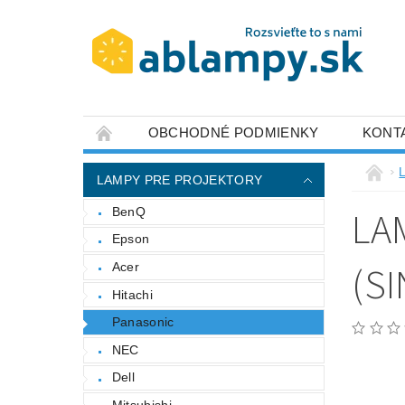
OBCHODNÉ PODMIENKY
KONT
LAMPY PRE PROJEKTORY
LA
BenQ
Epson
(S
Acer
Hitachi
Panasonic
NEC
Dell
Mitsubishi