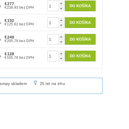
€277
a
€228,93 bez DPH
€152
a
€125,62 bez DPH
€249
a
€205,79 bez DPH
€128
a
€105,79 bez DPH
lampy skladem
25 let na trhu