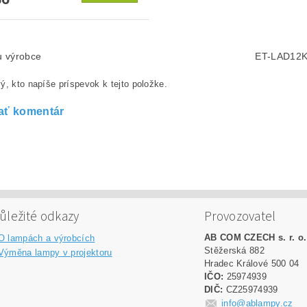
lu výrobce
ET-LAD12
ý, kto napíše príspevok k tejto položke.
ať komentár
ůležité odkazy
Provozovatel
AB COM CZECH s. r. o.
O lampách a výrobcích
Stěžerská 882
Výměna lampy v projektoru
Hradec Králové 500 04
IČO:
25974939
DIČ:
CZ25974939
info@ablampy.cz