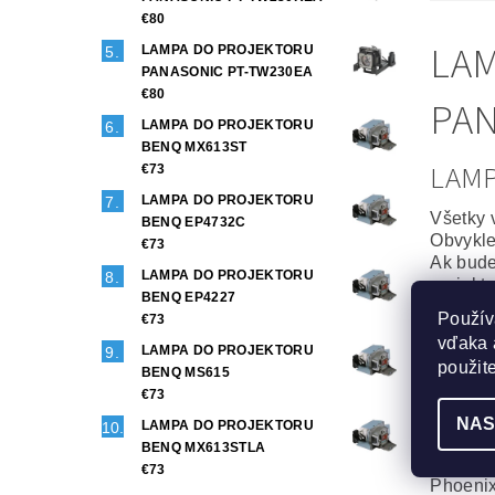
€80
LAM
LAMPA DO PROJEKTORU
PANASONIC PT-TW230EA
€80
PAN
LAMPA DO PROJEKTORU
BENQ MX613ST
LAM
€73
LAMPA DO PROJEKTORU
Všetky 
BENQ EP4732C
Obvykle
€73
Ak bude
LAMPA DO PROJEKTORU
projekt
BENQ EP4227
Použív
€73
Origin
vďaka 
LAMPA DO PROJEKTORU
To najl
použit
BENQ MS615
Projekt
€73
Maximál
NAS
LAMPA DO PROJEKTORU
Generi
BENQ MX613STLA
Veľmi d
€73
Phoenix