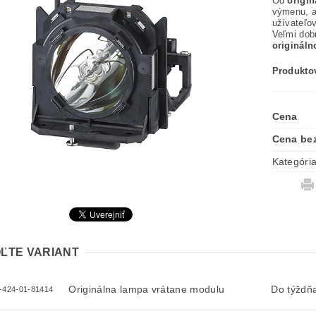
Od
origi
výmenu, 
užívateľov
Veľmi dob
originál
Produktov
Cena
Cena be
Kategóri
ĽTE VARIANT
Originálna lampa vrátane modulu
Do týždň
-424-01-81414