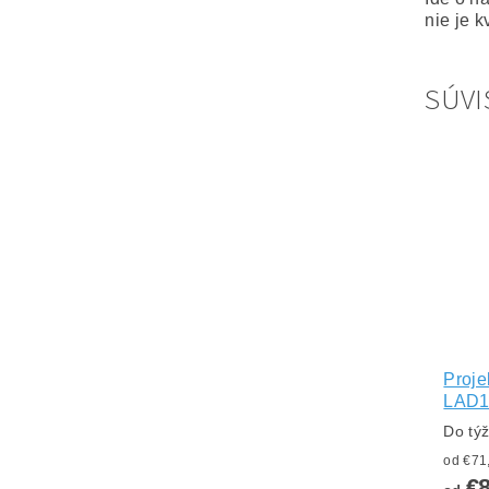
nie je k
SÚVI
Proje
LAD
Do tý
€