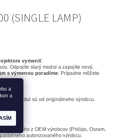
0 (SINGLE LAMP)
rojektore vymeniť
.
lu. Odpojíte starý modul a zapojíte nový.
ám s výmenou poradíme
. Prípadne môžete
ebu a
ýkon a
ontážny modul sú od originálneho výrobcu.
ASÍM
 od niektorého z OEM výrobcov (Philips, Osram,
atibilného autorizovaného výrobcu.