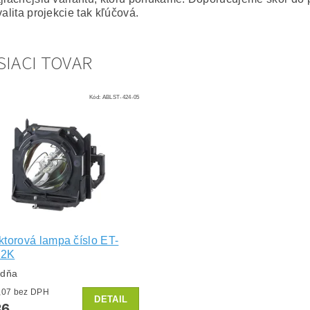
valita projekcie tak kľúčová.
SIACI TOVAR
Kód:
ABLST-424-05
ktorová lampa číslo ET-
12K
ždňa
od €71,07 bez DPH
DETAIL
86