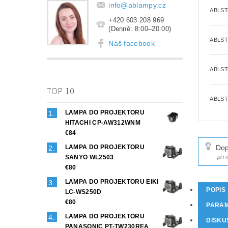
info
@
ablampy.cz
ABLST
+420 603 208 969
(Denně: 8:00–20:00)
ABLST
Náš facebook
ABLST
TOP 10
ABLST
LAMPA DO PROJEKTORU
HITACHI CP-AW312WNM
€84
LAMPA DO PROJEKTORU
Dop
SANYO WL2503
pri
€80
LAMPA DO PROJEKTORU EIKI
POPIS
LC-WS250D
€80
PARA
LAMPA DO PROJEKTORU
DISKU
PANASONIC PT-TW230REA