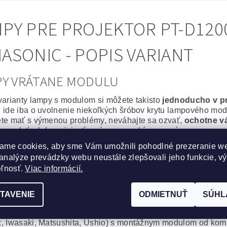
PY PRE PROJEKTOR PT-D1200
ASONIC - POPIS VARIANT
PY VRÁTANE MODULU
varianty lampy s modulom si môžete takisto
jednoducho v p
 ide iba o uvolnenie niekoľkých šróbov krytu lampového modu
te mať s výmenou problémy, neváhajte sa ozvať,
ochotne v
or poslať, alebo priniesť a výmenu urobíme za vás.
ame cookies, aby sme Vám umožnili pohodlné prezeranie w
álna lampa vrátane modulu
analýze prevádzky webu neustále zlepšovali jeho funkcie, v
epšie, čo môžete svojmu projektoru zaobstarať. Výbojka aj m
eľnosť.
Viac informácií.
or bude po
výmene ako nový
.
na spoľahlivosť a výdrž bez kompromisov.
TAVENIE
ODMIETNUŤ
SÚHL
cká lampa vrátane modulu
obré riešenie, za výhodnú cenu. Kvalitná originálna výbojka
, Iwasaki, Matsushita, Ushio) s montážnym modulom od komp