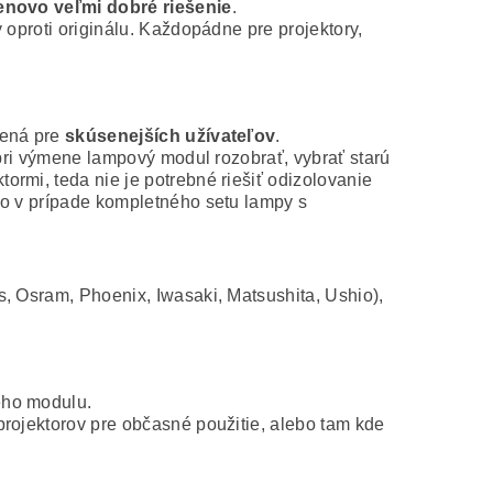
novo veľmi dobré riešenie
.
 oproti originálu. Každopádne pre projektory,
čená pre
skúsenejších užívateľov
.
 pri výmene lampový modul rozobrať, vybrať starú
rmi, teda nie je potrebné riešiť odizolovanie
ko v prípade kompletného setu lampy s
s, Osram, Phoenix, Iwasaki, Matsushita, Ushio),
ého modulu.
projektorov pre občasné použitie, alebo tam kde