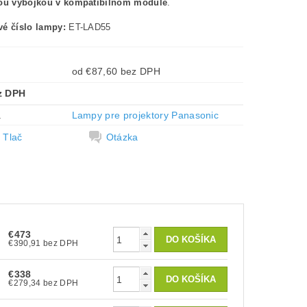
nou výbojkou v kompatibilnom module
.
é číslo lampy:
ET-LAD55
od €87,60 bez DPH
z DPH
a
Lampy pre projektory Panasonic
Tlač
Otázka
€473
€390,91 bez DPH
€338
€279,34 bez DPH