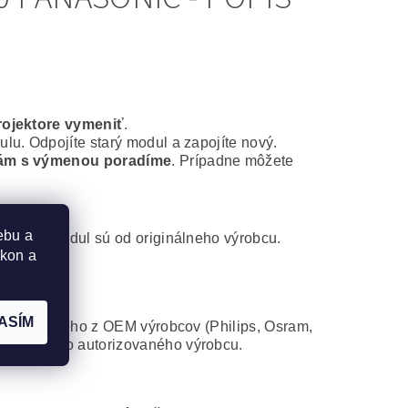
rojektore vymeniť
.
lu. Odpojíte starý modul a zapojíte nový.
ám s výmenou poradíme
. Prípadne môžete
ebu a
ontážny modul sú od originálneho výrobcu.
ýkon a
ASÍM
 od niektorého z OEM výrobcov (Philips, Osram,
atibilného autorizovaného výrobcu.