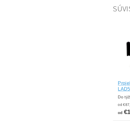
SÚVI
Proje
LAD5
Do tý
€1
od