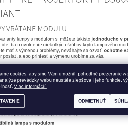
IANT
PY VRÁTANE MODULU
varianty lampy s modulom si môžete takisto
jednoducho v p
 ide iba o uvolnenie niekoľkých šróbov krytu lampového modu
te mať s výmenou problémy, neváhajte sa ozvať,
ochotne v
or poslať, alebo priniesť a výmenu urobíme za vás.
álna lampa vrátane modulu
ame cookies, aby sme Vám umožnili pohodlné prezeranie w
epšie, čo môžete svojmu projektoru zaobstarať. Výbojka aj m
analýze prevádzky webu neustále zlepšovali jeho funkcie, v
or bude po
výmene ako nový
.
na spoľahlivosť a výdrž bez kompromisov.
eľnosť.
Viac informácií.
cká lampa vrátane modulu
TAVENIE
ODMIETNUŤ
SÚHL
obré riešenie, za výhodnú cenu. Kvalitná originálna výbojka
, Iwasaki, Matsushita, Ushio) s montážnym modulom od komp
 oproti plnému originálu je minimálny.
ibilná lampa s modulom