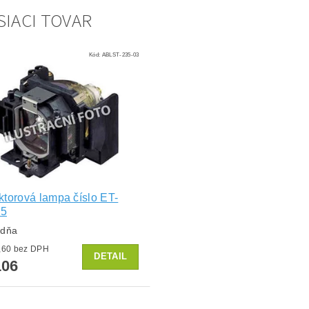
SIACI TOVAR
Kód:
ABLST-235-03
ktorová lampa číslo ET-
5
ždňa
od €87,60 bez DPH
DETAIL
06