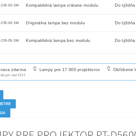
Kompatibilná lampa vrátane modulu
Do týždňa
-235-03-194
Originálna lampa bez modulu
Do týždňa
-235-04-194
Kompatibilná lampa bez modulu
Do týždňa
-235-05-194
rava zdarma
Lampy pre 17 000 projektorov
Obľúbene 
 nákupe nad €115
METRE
SIA
PY PRE PROJEKTOR PT-D5600