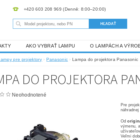
+420 603 208 969
AKTY
AKO VYBRAŤ LAMPU
O LAMPÁCH A VÝRO
Lampy pre projektory
Panasonic
Lampa do projektora Panasonic
MPA DO PROJEKTORA PAN
Neohodnotené
Pre proje
náhradnej
Od
origi
výmenu, 
užívateľov
Veľmi dob