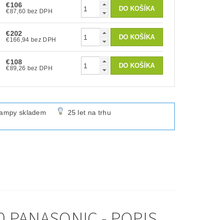
€106
€87,60 bez DPH
€202
€166,94 bez DPH
€108
€89,26 bez DPH
lampy skladem
25 let na trhu
 PANASONIC - POPIS