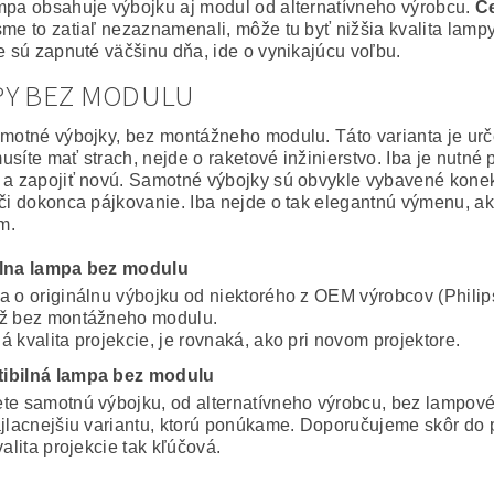
mpa obsahuje výbojku aj modul od alternatívneho výrobcu.
Ce
sme to zatiaľ nezaznamenali, môže tu byť nižšia kvalita lampy
ie sú zapnuté väčšinu dňa, ide o vynikajúcu voľbu.
PY BEZ MODULU
amotné výbojky, bez montážneho modulu. Táto varianta je ur
usíte mať strach, nejde o raketové inžinierstvo. Iba je nutné
 a zapojiť novú. Samotné výbojky sú obvykle vybavené konekto
 či dokonca pájkovanie. Iba nejde o tak elegantnú výmenu, a
m.
álna lampa bez modulu
a o originálnu výbojku od niektorého z OEM výrobcov (Philip
ž bez montážneho modulu.
 kvalita projekcie, je rovnaká, ako pri novom projektore.
ibilná lampa bez modulu
te samotnú výbojku, od alternatívneho výrobcu, bez lampov
ajlacnejšiu variantu, ktorú ponúkame. Doporučujeme skôr do 
valita projekcie tak kľúčová.