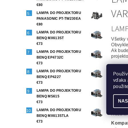
€80
VAR
LAMPA DO PROJEKTORU
PANASONIC PT-TW230EA
€80
LAM
LAMPA DO PROJEKTORU
BENQ MX613ST
Všetky 
€73
Obvykle
Ak bude
LAMPA DO PROJEKTORU
projekt
BENQ EP4732C
€73
Origin
LAMPA DO PROJEKTORU
Použív
To najl
BENQ EP4227
vďaka 
Projekt
€73
Maximál
použit
LAMPA DO PROJEKTORU
Generi
BENQ MS615
NAS
Veľmi d
€73
Phoenix
LAMPA DO PROJEKTORU
Rozdiel
BENQ MX613STLA
€73
Kompat