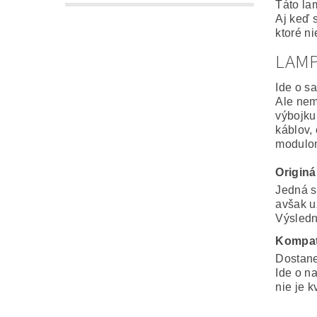
Táto la
Aj keď 
ktoré n
LAM
Ide o s
Ale nem
výbojku
káblov,
modulo
Origin
Jedná s
avšak u
Výsledná
Kompat
Dostane
Ide o n
nie je k