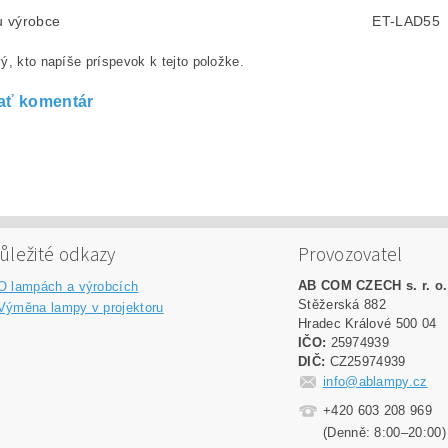
lu výrobce
ET-LAD55
ý, kto napíše príspevok k tejto položke.
ať komentár
ůležité odkazy
Provozovatel
AB COM CZECH s. r. o.
O lampách a výrobcích
Stěžerská 882
Výměna lampy v projektoru
Hradec Králové 500 04
IČO:
25974939
DIČ:
CZ25974939
info@ablampy.cz
+420 603 208 969
(Denně: 8:00–20:00)