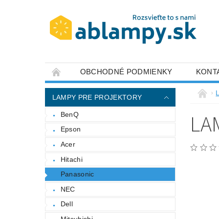
OBCHODNÉ PODMIENKY
KONT
LAMPY PRE PROJEKTORY
LA
BenQ
Epson
Acer
Hitachi
Panasonic
NEC
Dell
Mitsubishi