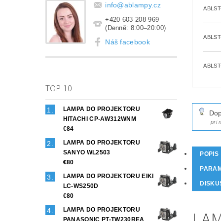
info
@
ablampy.cz
ABLST
+420 603 208 969
(Denně: 8:00–20:00)
ABLST
Náš facebook
ABLST
TOP 10
LAMPA DO PROJEKTORU
Dop
HITACHI CP-AW312WNM
pri
€84
LAMPA DO PROJEKTORU
SANYO WL2503
POPIS
€80
PARA
LAMPA DO PROJEKTORU EIKI
DISKU
LC-WS250D
€80
LAMPA DO PROJEKTORU
LAM
PANASONIC PT-TW230REA