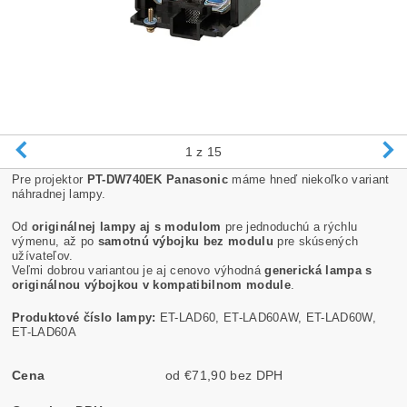
1
z 15
Pre projektor
PT-DW740EK Panasonic
máme hneď niekoľko variant
náhradnej lampy.
Od
originálnej lampy aj s modulom
pre jednoduchú a rýchlu
výmenu, až po
samotnú výbojku bez modulu
pre skúsených
užívateľov.
Veľmi dobrou variantou je aj cenovo výhodná
generická lampa s
originálnou výbojkou v kompatibilnom module
.
Produktové číslo lampy:
ET-LAD60, ET-LAD60AW, ET-LAD60W,
ET-LAD60A
Cena
od €71,90 bez DPH