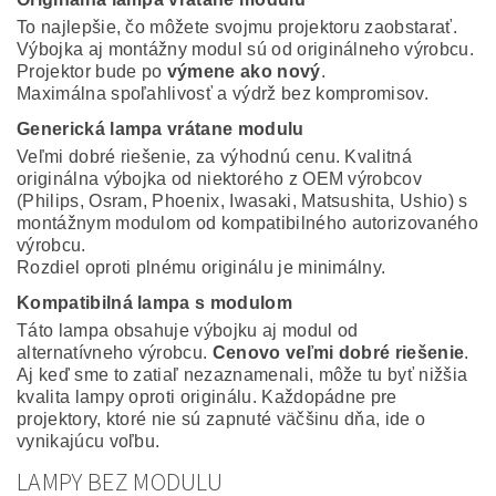
To najlepšie, čo môžete svojmu projektoru zaobstarať.
Výbojka aj montážny modul sú od originálneho výrobcu.
Projektor bude po
výmene ako nový
.
Maximálna spoľahlivosť a výdrž bez kompromisov.
Generická lampa vrátane modulu
Veľmi dobré riešenie, za výhodnú cenu. Kvalitná
originálna výbojka od niektorého z OEM výrobcov
(Philips, Osram, Phoenix, Iwasaki, Matsushita, Ushio) s
montážnym modulom od kompatibilného autorizovaného
výrobcu.
Rozdiel oproti plnému originálu je minimálny.
Kompatibilná lampa s modulom
Táto lampa obsahuje výbojku aj modul od
alternatívneho výrobcu.
Cenovo veľmi dobré riešenie
.
Aj keď sme to zatiaľ nezaznamenali, môže tu byť nižšia
kvalita lampy oproti originálu. Každopádne pre
projektory, ktoré nie sú zapnuté väčšinu dňa, ide o
vynikajúcu voľbu.
LAMPY BEZ MODULU