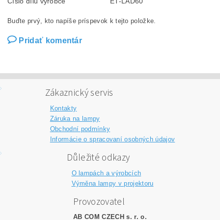
Číslo dílu výrobce
ET-LAD60
Buďte prvý, kto napíše príspevok k tejto položke.
Pridať komentár
Zákaznický servis
Kontakty
Záruka na lampy
Obchodní podmínky
Informácie o spracovaní osobných údajov
Důležité odkazy
O lampách a výrobcích
Výměna lampy v projektoru
Provozovatel
AB COM CZECH s. r. o.