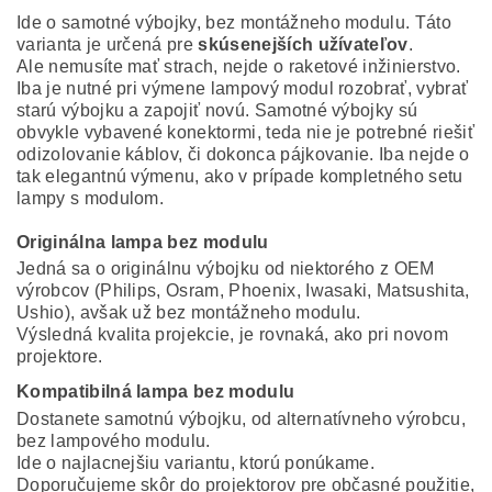
Ide o samotné výbojky, bez montážneho modulu. Táto
varianta je určená pre
skúsenejších užívateľov
.
Ale nemusíte mať strach, nejde o raketové inžinierstvo.
Iba je nutné pri výmene lampový modul rozobrať, vybrať
starú výbojku a zapojiť novú. Samotné výbojky sú
obvykle vybavené konektormi, teda nie je potrebné riešiť
odizolovanie káblov, či dokonca pájkovanie. Iba nejde o
tak elegantnú výmenu, ako v prípade kompletného setu
lampy s modulom.
Originálna lampa bez modulu
Jedná sa o originálnu výbojku od niektorého z OEM
výrobcov (Philips, Osram, Phoenix, Iwasaki, Matsushita,
Ushio), avšak už bez montážneho modulu.
Výsledná kvalita projekcie, je rovnaká, ako pri novom
projektore.
Kompatibilná lampa bez modulu
Dostanete samotnú výbojku, od alternatívneho výrobcu,
bez lampového modulu.
Ide o najlacnejšiu variantu, ktorú ponúkame.
Doporučujeme skôr do projektorov pre občasné použitie,