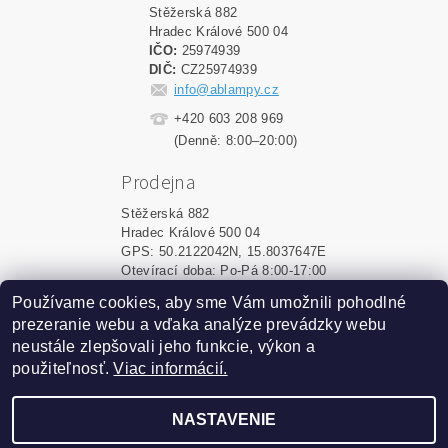
Stěžerská 882
Hradec Králové 500 04
IČO:
25974939
DIČ:
CZ25974939
info@ablampy.cz
+420 603 208 969
(Denně: 8:00–20:00)
Prodejna
Stěžerská 882
Hradec Králové 500 04
GPS: 50.2122042N, 15.8037647E
Otevírací doba: Po-Pá 8:00-17:00
Používame cookies, aby sme Vám umožnili pohodlné
Shoptet.sk
|
MôjPrvýEshop.sk
prezeranie webu a vďaka analýze prevádzky webu
neustále zlepšovali jeho funkcie, výkon a
použiteľnosť.
Viac informácií.
2026 ©
ablampy.sk
, všetky práva vyhradené
Vytvoril Shoptet
NASTAVENIE