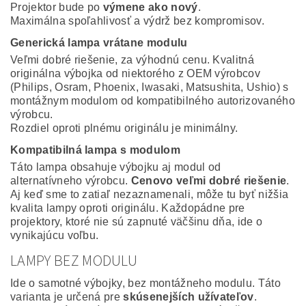
Projektor bude po
výmene ako nový
.
Maximálna spoľahlivosť a výdrž bez kompromisov.
Generická lampa vrátane modulu
Veľmi dobré riešenie, za výhodnú cenu. Kvalitná
originálna výbojka od niektorého z OEM výrobcov
(Philips, Osram, Phoenix, Iwasaki, Matsushita, Ushio) s
montážnym modulom od kompatibilného autorizovaného
výrobcu.
Rozdiel oproti plnému originálu je minimálny.
Kompatibilná lampa s modulom
Táto lampa obsahuje výbojku aj modul od
alternatívneho výrobcu.
Cenovo veľmi dobré riešenie
.
Aj keď sme to zatiaľ nezaznamenali, môže tu byť nižšia
kvalita lampy oproti originálu. Každopádne pre
projektory, ktoré nie sú zapnuté väčšinu dňa, ide o
vynikajúcu voľbu.
LAMPY BEZ MODULU
Ide o samotné výbojky, bez montážneho modulu. Táto
varianta je určená pre
skúsenejších užívateľov
.