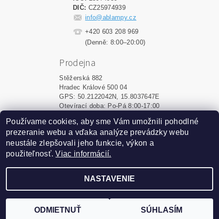
DIČ:
CZ25974939
info@ablampy.cz
+420 603 208 969
(Denně: 8:00–20:00)
Prodejna
Stěžerská 882
Hradec Králové 500 04
GPS: 50.2122042N, 15.8037647E
Otevírací doba: Po-Pá 8:00-17:00
Používame cookies, aby sme Vám umožnili pohodlné
Shoptet.sk
|
MôjPrvýEshop.sk
prezeranie webu a vďaka analýze prevádzky webu
neustále zlepšovali jeho funkcie, výkon a
použiteľnosť.
Viac informácií.
2026 ©
ablampy.sk
, všetky práva vyhradené
Vytvoril Shoptet
NASTAVENIE
Podle zákona o evidenci tržeb je prodávající povinen
vystavit kupujícímu účtenku. Zároveň je povinen zaevidovat
ODMIETNUŤ
SÚHLASÍM
přijatou tržbu u správce daně online; v případě technického