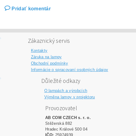
Pridať komentár
Zákaznický servis
Kontakty
Záruka na lampy
Obchodní podmínky
Informácie o spracovaní osobných údajov
Důležité odkazy
O lampách a výrobcích
Výměna lampy v projektoru
Provozovatel
AB COM CZECH s. r. o.
Stěžerská 882
Hradec Králové 500 04
IČO:
25974939