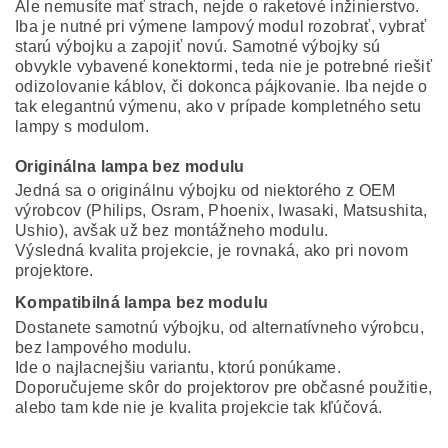
Ale nemusíte mať strach, nejde o raketové inžinierstvo.
Iba je nutné pri výmene lampový modul rozobrať, vybrať
starú výbojku a zapojiť novú. Samotné výbojky sú
obvykle vybavené konektormi, teda nie je potrebné riešiť
odizolovanie káblov, či dokonca pájkovanie. Iba nejde o
tak elegantnú výmenu, ako v prípade kompletného setu
lampy s modulom.
Originálna lampa bez modulu
Jedná sa o originálnu výbojku od niektorého z OEM
výrobcov (Philips, Osram, Phoenix, Iwasaki, Matsushita,
Ushio), avšak už bez montážneho modulu.
Výsledná kvalita projekcie, je rovnaká, ako pri novom
projektore.
Kompatibilná lampa bez modulu
Dostanete samotnú výbojku, od alternatívneho výrobcu,
bez lampového modulu.
Ide o najlacnejšiu variantu, ktorú ponúkame.
Doporučujeme skôr do projektorov pre občasné použitie,
alebo tam kde nie je kvalita projekcie tak kľúčová.