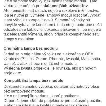
Ide o samotné výbojky, bez montážneho modulu. Táto
varianta je určená pre
skúsenejších užívateľov
.
Ale nemusíte mať strach, nejde o raketové inžinierstvo.
Iba je nutné pri výmene lampový modul rozobrať, vybrať
starú výbojku a zapojiť novú. Samotné výbojky sú
obvykle vybavené konektormi, teda nie je potrebné riešiť
odizolovanie káblov, či dokonca pájkovanie. Iba nejde o
tak elegantnú výmenu, ako v prípade kompletného setu
lampy s modulom.
Originálna lampa bez modulu
Jedná sa o originálnu výbojku od niektorého z OEM
výrobcov (Philips, Osram, Phoenix, Iwasaki, Matsushita,
Ushio), avšak už bez montážneho modulu.
Výsledná kvalita projekcie, je rovnaká, ako pri novom
projektore.
Kompatibilná lampa bez modulu
Dostanete samotnú výbojku, od alternatívneho výrobcu,
bez lampového modulu.
Ide o najlacnejšiu variantu, ktorú ponúkame.
Doporučujeme skôr do projektorov pre občasné použitie,
alebo tam kde nie je kvalita projekcie tak kľúčová.