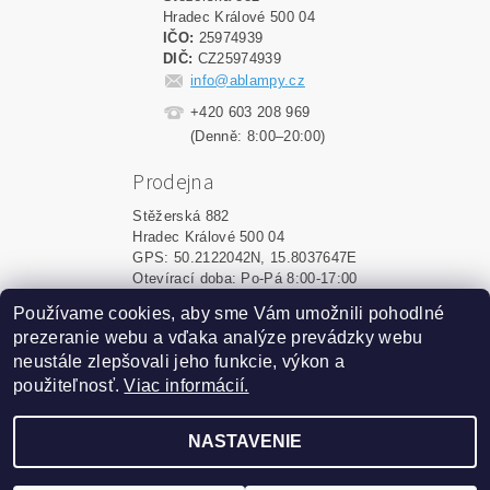
Hradec Králové 500 04
IČO:
25974939
DIČ:
CZ25974939
info@ablampy.cz
+420 603 208 969
(Denně: 8:00–20:00)
Prodejna
Stěžerská 882
Hradec Králové 500 04
GPS: 50.2122042N, 15.8037647E
Otevírací doba: Po-Pá 8:00-17:00
Používame cookies, aby sme Vám umožnili pohodlné
Shoptet.sk
|
MôjPrvýEshop.sk
prezeranie webu a vďaka analýze prevádzky webu
neustále zlepšovali jeho funkcie, výkon a
použiteľnosť.
Viac informácií.
2026 ©
ablampy.sk
, všetky práva vyhradené
Vytvoril Shoptet
NASTAVENIE
Podle zákona o evidenci tržeb je prodávající povinen