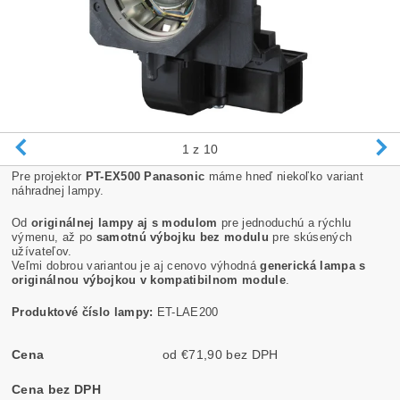
1
z 10
Pre projektor
PT-EX500 Panasonic
máme hneď niekoľko variant
náhradnej lampy.
Od
originálnej lampy aj s modulom
pre jednoduchú a rýchlu
výmenu, až po
samotnú výbojku bez modulu
pre skúsených
užívateľov.
Veľmi dobrou variantou je aj cenovo výhodná
generická lampa s
originálnou výbojkou v kompatibilnom module
.
Produktové číslo lampy:
ET-LAE200
Cena
od €71,90 bez DPH
Cena bez DPH