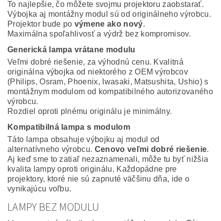
To najlepšie, čo môžete svojmu projektoru zaobstarať.
Výbojka aj montážny modul sú od originálneho výrobcu.
Projektor bude po
výmene ako nový
.
Maximálna spoľahlivosť a výdrž bez kompromisov.
Generická lampa vrátane modulu
Veľmi dobré riešenie, za výhodnú cenu. Kvalitná
originálna výbojka od niektorého z OEM výrobcov
(Philips, Osram, Phoenix, Iwasaki, Matsushita, Ushio) s
montážnym modulom od kompatibilného autorizovaného
výrobcu.
Rozdiel oproti plnému originálu je minimálny.
Kompatibilná lampa s modulom
Táto lampa obsahuje výbojku aj modul od
alternatívneho výrobcu.
Cenovo veľmi dobré riešenie
.
Aj keď sme to zatiaľ nezaznamenali, môže tu byť nižšia
kvalita lampy oproti originálu. Každopádne pre
projektory, ktoré nie sú zapnuté väčšinu dňa, ide o
vynikajúcu voľbu.
LAMPY BEZ MODULU