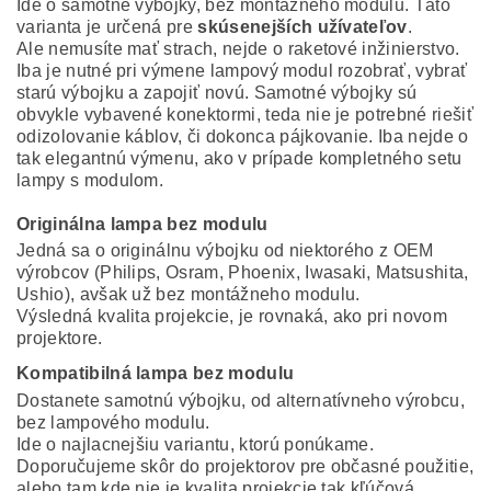
Ide o samotné výbojky, bez montážneho modulu. Táto
varianta je určená pre
skúsenejších užívateľov
.
Ale nemusíte mať strach, nejde o raketové inžinierstvo.
Iba je nutné pri výmene lampový modul rozobrať, vybrať
starú výbojku a zapojiť novú. Samotné výbojky sú
obvykle vybavené konektormi, teda nie je potrebné riešiť
odizolovanie káblov, či dokonca pájkovanie. Iba nejde o
tak elegantnú výmenu, ako v prípade kompletného setu
lampy s modulom.
Originálna lampa bez modulu
Jedná sa o originálnu výbojku od niektorého z OEM
výrobcov (Philips, Osram, Phoenix, Iwasaki, Matsushita,
Ushio), avšak už bez montážneho modulu.
Výsledná kvalita projekcie, je rovnaká, ako pri novom
projektore.
Kompatibilná lampa bez modulu
Dostanete samotnú výbojku, od alternatívneho výrobcu,
bez lampového modulu.
Ide o najlacnejšiu variantu, ktorú ponúkame.
Doporučujeme skôr do projektorov pre občasné použitie,
alebo tam kde nie je kvalita projekcie tak kľúčová.