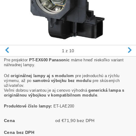
1
z 10
Pre projektor
PT-EX600 Panasonic
máme hneď niekoľko variant
náhradnej lampy.
Od
originálnej lampy aj s modulom
pre jednoduchú a rýchlu
výmenu, až po
samotnú výbojku bez modulu
pre skúsených
užívateľov.
Veľmi dobrou variantou je aj cenovo výhodná
generická lampa s
originálnou výbojkou v kompatibilnom module
.
Produktové číslo lampy:
ET-LAE200
Cena
od €71,90 bez DPH
Cena bez DPH