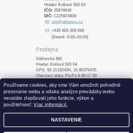
Hradec Králové 500 04
IČO:
25974939
DIČ:
CZ25974939
info@ablampy.cz
+420 603 208 969
(Denně: 8:00–20:00)
Prodejna
Stěžerská 882
Hradec Králové 500 04
GPS: 50.2122042N, 15.8037647E
Otevírací doba: Po-Pá 8:00-17:00
Používame cookies, aby sme Vám umožnili pohodlné
Shoptet.sk
|
MôjPrvýEshop.sk
prezeranie webu a vďaka analýze prevádzky webu
neustále zlepšovali jeho funkcie, výkon a
použiteľnosť.
Viac informácií.
2026 ©
ablampy.sk
, všetky práva vyhradené
Vytvoril Shoptet
NASTAVENIE
Podle zákona o evidenci tržeb je prodávající povinen