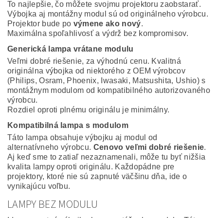
To najlepšie, čo môžete svojmu projektoru zaobstarať.
Výbojka aj montážny modul sú od originálneho výrobcu.
Projektor bude po
výmene ako nový
.
Maximálna spoľahlivosť a výdrž bez kompromisov.
Generická lampa vrátane modulu
Veľmi dobré riešenie, za výhodnú cenu. Kvalitná
originálna výbojka od niektorého z OEM výrobcov
(Philips, Osram, Phoenix, Iwasaki, Matsushita, Ushio) s
montážnym modulom od kompatibilného autorizovaného
výrobcu.
Rozdiel oproti plnému originálu je minimálny.
Kompatibilná lampa s modulom
Táto lampa obsahuje výbojku aj modul od
alternatívneho výrobcu.
Cenovo veľmi dobré riešenie
.
Aj keď sme to zatiaľ nezaznamenali, môže tu byť nižšia
kvalita lampy oproti originálu. Každopádne pre
projektory, ktoré nie sú zapnuté väčšinu dňa, ide o
vynikajúcu voľbu.
LAMPY BEZ MODULU