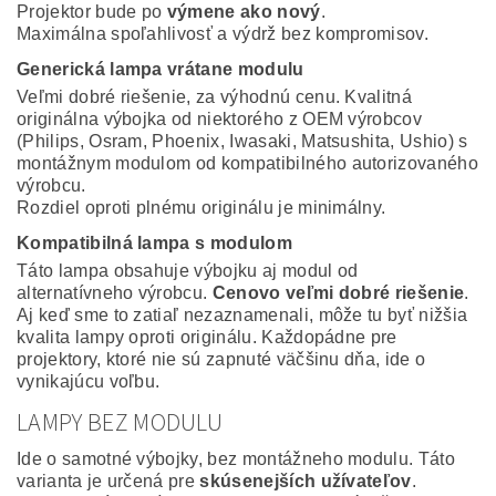
Projektor bude po
výmene ako nový
.
Maximálna spoľahlivosť a výdrž bez kompromisov.
Generická lampa vrátane modulu
Veľmi dobré riešenie, za výhodnú cenu. Kvalitná
originálna výbojka od niektorého z OEM výrobcov
(Philips, Osram, Phoenix, Iwasaki, Matsushita, Ushio) s
montážnym modulom od kompatibilného autorizovaného
výrobcu.
Rozdiel oproti plnému originálu je minimálny.
Kompatibilná lampa s modulom
Táto lampa obsahuje výbojku aj modul od
alternatívneho výrobcu.
Cenovo veľmi dobré riešenie
.
Aj keď sme to zatiaľ nezaznamenali, môže tu byť nižšia
kvalita lampy oproti originálu. Každopádne pre
projektory, ktoré nie sú zapnuté väčšinu dňa, ide o
vynikajúcu voľbu.
LAMPY BEZ MODULU
Ide o samotné výbojky, bez montážneho modulu. Táto
varianta je určená pre
skúsenejších užívateľov
.