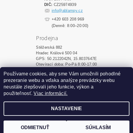
DIČ:
CZ25974939
info@ablampy.cz
+420 603 208 969
(Denně: 8:00–20:00)
Prodejna
Stěžerská 882
Hradec Králové 500 04
GPS: 50.2122042N, 15.8037647E
Otevírací doba: Po-Pá 8:00-17:00
Používame cookies, aby sme Vám umožnili pohodlné
Shoptet.sk
|
MôjPrvýEshop.sk
prezeranie webu a vďaka analýze prevádzky webu
neustále zlepšovali jeho funkcie, výkon a
použiteľnosť.
Viac informácií.
2026 ©
ablampy.sk
, všetky práva vyhradené
Vytvoril Shoptet
NASTAVENIE
Podle zákona o evidenci tržeb je prodávající povinen
vystavit kupujícímu účtenku. Zároveň je povinen zaevidovat
ODMIETNUŤ
SÚHLASÍM
přijatou tržbu u správce daně online; v případě technického