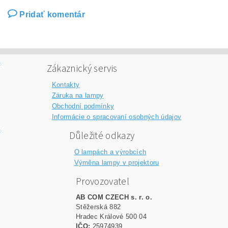
Pridať komentár
Zákaznický servis
Kontakty
Záruka na lampy
Obchodní podmínky
Informácie o spracovaní osobných údajov
Důležité odkazy
O lampách a výrobcích
Výměna lampy v projektoru
Provozovatel
AB COM CZECH s. r. o.
Stěžerská 882
Hradec Králové 500 04
IČO:
25974939