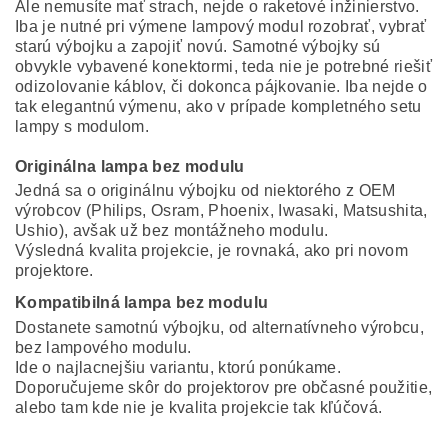
Ale nemusíte mať strach, nejde o raketové inžinierstvo.
Iba je nutné pri výmene lampový modul rozobrať, vybrať
starú výbojku a zapojiť novú. Samotné výbojky sú
obvykle vybavené konektormi, teda nie je potrebné riešiť
odizolovanie káblov, či dokonca pájkovanie. Iba nejde o
tak elegantnú výmenu, ako v prípade kompletného setu
lampy s modulom.
Originálna lampa bez modulu
Jedná sa o originálnu výbojku od niektorého z OEM
výrobcov (Philips, Osram, Phoenix, Iwasaki, Matsushita,
Ushio), avšak už bez montážneho modulu.
Výsledná kvalita projekcie, je rovnaká, ako pri novom
projektore.
Kompatibilná lampa bez modulu
Dostanete samotnú výbojku, od alternatívneho výrobcu,
bez lampového modulu.
Ide o najlacnejšiu variantu, ktorú ponúkame.
Doporučujeme skôr do projektorov pre občasné použitie,
alebo tam kde nie je kvalita projekcie tak kľúčová.