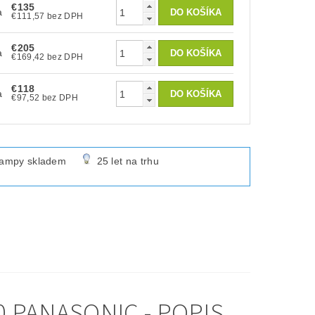
€135
a
€111,57 bez DPH
€205
a
€169,42 bez DPH
€118
a
€97,52 bez DPH
lampy skladem
25 let na trhu
 PANASONIC - POPIS