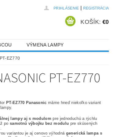
|
PRIHLÁSENIE
REGISTRÁCIA
KOŠÍK:
€0
BCOU
VÝMENA LAMPY
 PT-EZ770
ASONIC PT-EZ770
ktor
PT-EZ770 Panasonic
máme hneď niekoľko variant
 lampy.
nálnej lampy aj s modulom
pre jednoduchú a rýchlu
až po
samotnú výbojku bez modulu
pre skúsených
.
rou variantou je aj cenovo výhodná
generická lampa s