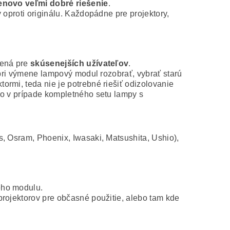
novo veľmi dobré riešenie
.
 oproti originálu. Každopádne pre projektory,
čená pre
skúsenejších užívateľov
.
 pri výmene lampový modul rozobrať, vybrať starú
rmi, teda nie je potrebné riešiť odizolovanie
ko v prípade kompletného setu lampy s
s, Osram, Phoenix, Iwasaki, Matsushita, Ushio),
ého modulu.
projektorov pre občasné použitie, alebo tam kde