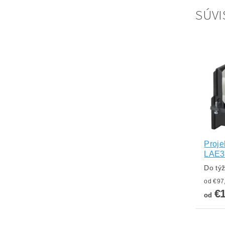
SÚVI
Proje
LAE3
Do tý
€1
od