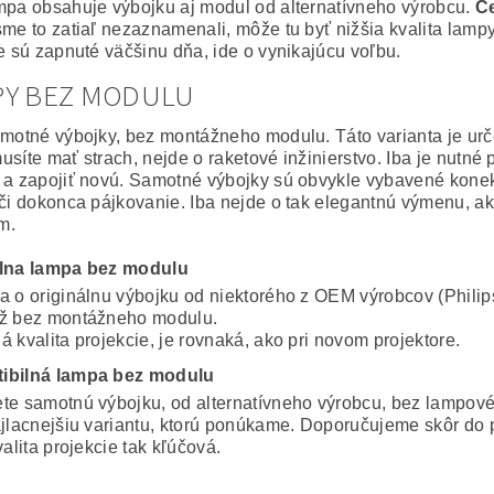
mpa obsahuje výbojku aj modul od alternatívneho výrobcu.
Ce
sme to zatiaľ nezaznamenali, môže tu byť nižšia kvalita lampy
ie sú zapnuté väčšinu dňa, ide o vynikajúcu voľbu.
PY BEZ MODULU
amotné výbojky, bez montážneho modulu. Táto varianta je ur
usíte mať strach, nejde o raketové inžinierstvo. Iba je nutné
 a zapojiť novú. Samotné výbojky sú obvykle vybavené konekto
 či dokonca pájkovanie. Iba nejde o tak elegantnú výmenu, a
m.
álna lampa bez modulu
a o originálnu výbojku od niektorého z OEM výrobcov (Philip
ž bez montážneho modulu.
 kvalita projekcie, je rovnaká, ako pri novom projektore.
ibilná lampa bez modulu
te samotnú výbojku, od alternatívneho výrobcu, bez lampov
ajlacnejšiu variantu, ktorú ponúkame. Doporučujeme skôr do 
valita projekcie tak kľúčová.