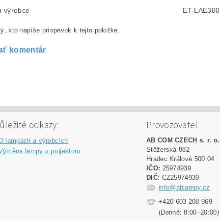
lu výrobce
ET-LAE300
ý, kto napíše príspevok k tejto položke.
ať komentár
ůležité odkazy
Provozovatel
AB COM CZECH s. r. o.
O lampách a výrobcích
Stěžerská 882
Výměna lampy v projektoru
Hradec Králové 500 04
IČO:
25974939
DIČ:
CZ25974939
info@ablampy.cz
+420 603 208 969
(Denně: 8:00–20:00)