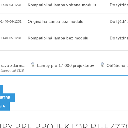
Kompatibilná lampa vrátane modulu
Do týždň
-1440-03-1231
Originálna lampa bez modulu
Do týždň
-1440-04-1231
Kompatibilná lampa bez modulu
Do týždň
-1440-05-1231
rava zdarma
Lampy pre 17 000 projektorov
Obľúbene 
 nákupe nad €115
METRE
SIA
PY PRE PROJEKTOR PT-EZ770