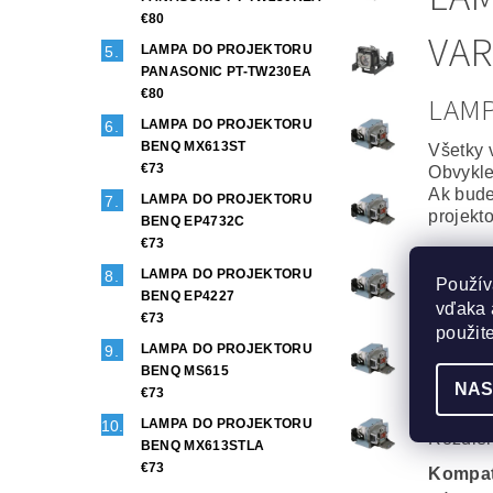
€80
VAR
LAMPA DO PROJEKTORU
PANASONIC PT-TW230EA
€80
LAM
LAMPA DO PROJEKTORU
BENQ MX613ST
Všetky 
€73
Obvykle
Ak bude
LAMPA DO PROJEKTORU
projekt
BENQ EP4732C
€73
Origin
LAMPA DO PROJEKTORU
Použív
To najl
BENQ EP4227
vďaka 
Projekt
€73
Maximál
použit
LAMPA DO PROJEKTORU
Generi
BENQ MS615
NAS
Veľmi d
€73
Phoenix
LAMPA DO PROJEKTORU
Rozdiel
BENQ MX613STLA
€73
Kompat