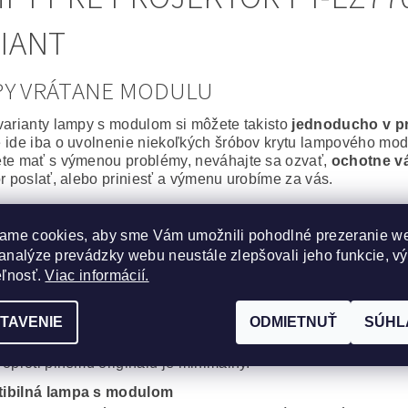
IANT
PY VRÁTANE MODULU
varianty lampy s modulom si môžete takisto
jednoducho v p
 ide iba o uvolnenie niekoľkých šróbov krytu lampového modu
te mať s výmenou problémy, neváhajte sa ozvať,
ochotne v
or poslať, alebo priniesť a výmenu urobíme za vás.
álna lampa vrátane modulu
ame cookies, aby sme Vám umožnili pohodlné prezeranie w
epšie, čo môžete svojmu projektoru zaobstarať. Výbojka aj m
analýze prevádzky webu neustále zlepšovali jeho funkcie, v
or bude po
výmene ako nový
.
na spoľahlivosť a výdrž bez kompromisov.
eľnosť.
Viac informácií.
cká lampa vrátane modulu
TAVENIE
ODMIETNUŤ
SÚHL
obré riešenie, za výhodnú cenu. Kvalitná originálna výbojka
, Iwasaki, Matsushita, Ushio) s montážnym modulom od komp
 oproti plnému originálu je minimálny.
ibilná lampa s modulom