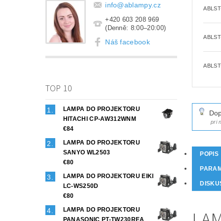
info
@
ablampy.cz
ABLST
+420 603 208 969
(Denně: 8:00–20:00)
ABLST
Náš facebook
ABLST
TOP 10
LAMPA DO PROJEKTORU
Dop
HITACHI CP-AW312WNM
pri
€84
LAMPA DO PROJEKTORU
SANYO WL2503
POPIS
€80
PARA
LAMPA DO PROJEKTORU EIKI
DISKU
LC-WS250D
€80
LAMPA DO PROJEKTORU
LAM
PANASONIC PT-TW230REA