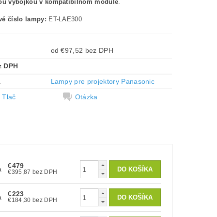
nou výbojkou v kompatibilnom module
.
é číslo lampy:
ET-LAE300
od €97,52 bez DPH
z DPH
a
Lampy pre projektory Panasonic
Tlač
Otázka
€479
a
€395,87 bez DPH
€223
a
€184,30 bez DPH