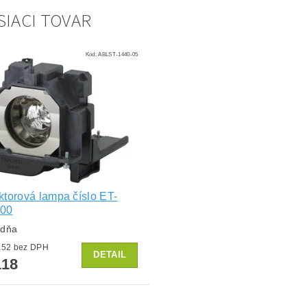
SIACI TOVAR
Kód:
ABLST-1440-05
ktorová lampa číslo ET-
00
ždňa
od €97,52 bez DPH
DETAIL
18