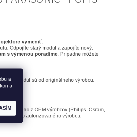
rojektore vymeniť
.
lu. Odpojíte starý modul a zapojíte nový.
ám s výmenou poradíme
. Prípadne môžete
ebu a
ontážny modul sú od originálneho výrobcu.
ýkon a
ASÍM
 od niektorého z OEM výrobcov (Philips, Osram,
atibilného autorizovaného výrobcu.