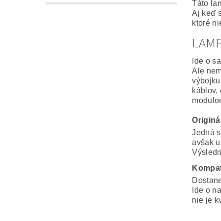
Táto la
Aj keď 
ktoré n
LAM
Ide o s
Ale nem
výbojku
káblov,
modulo
Origin
Jedná s
avšak u
Výsledná
Kompat
Dostane
Ide o n
nie je k