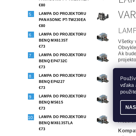
€80
VAR
LAMPA DO PROJEKTORU
PANASONIC PT-TW230EA
€80
LAM
LAMPA DO PROJEKTORU
BENQ MX613ST
Všetky 
€73
Obvykle
Ak bude
LAMPA DO PROJEKTORU
projekt
BENQ EP4732C
€73
Origin
LAMPA DO PROJEKTORU
Použív
To najl
BENQ EP4227
vďaka 
Projekt
€73
Maximál
použit
LAMPA DO PROJEKTORU
Generi
BENQ MS615
NAS
Veľmi d
€73
Phoenix
LAMPA DO PROJEKTORU
Rozdiel
BENQ MX613STLA
€73
Kompat