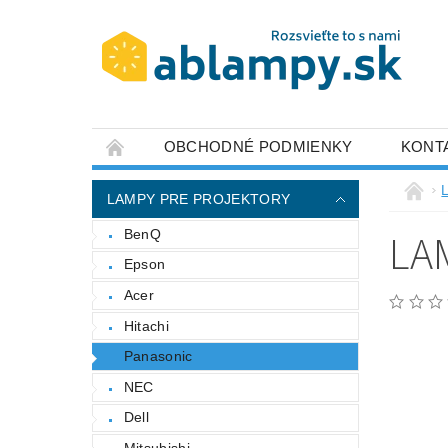
OBCHODNÉ PODMIENKY
KONT
LAMPY PRE PROJEKTORY
LA
BenQ
Epson
Acer
Hitachi
Panasonic
NEC
Dell
Mitsubishi