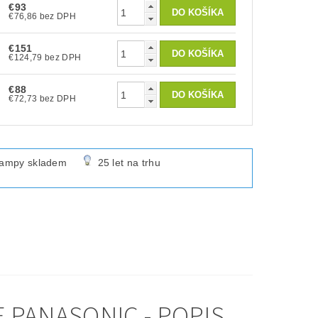
€93
€76,86 bez DPH
€151
€124,79 bez DPH
€88
€72,73 bez DPH
lampy skladem
25 let na trhu
 PANASONIC - POPIS