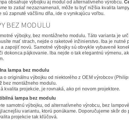
mpa obsahuje výbojku aj modul od alternatívneho výrobcu.
Ce
sme to zatiaľ nezaznamenali, môže tu byť nižšia kvalita lampy
ie sú zapnuté väčšinu dňa, ide o vynikajúcu voľbu.
PY BEZ MODULU
amotné výbojky, bez montážneho modulu. Táto varianta je ur
usíte mať strach, nejde o raketové inžinierstvo. Iba je nutné
 a zapojiť novú. Samotné výbojky sú obvykle vybavené konekto
 či dokonca pájkovanie. Iba nejde o tak elegantnú výmenu, a
m.
álna lampa bez modulu
a o originálnu výbojku od niektorého z OEM výrobcov (Philip
ž bez montážneho modulu.
 kvalita projekcie, je rovnaká, ako pri novom projektore.
ibilná lampa bez modulu
te samotnú výbojku, od alternatívneho výrobcu, bez lampov
ajlacnejšiu variantu, ktorú ponúkame. Doporučujeme skôr do 
valita projekcie tak kľúčová.