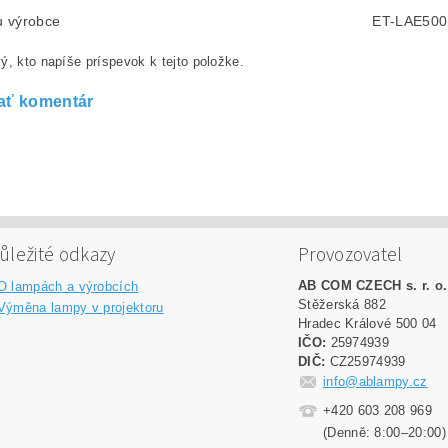
lu výrobce
ET-LAE500
ý, kto napíše príspevok k tejto položke.
ať komentár
ůležité odkazy
Provozovatel
AB COM CZECH s. r. o.
O lampách a výrobcích
Stěžerská 882
Výměna lampy v projektoru
Hradec Králové 500 04
IČO:
25974939
DIČ:
CZ25974939
info@ablampy.cz
+420 603 208 969
(Denně: 8:00–20:00)