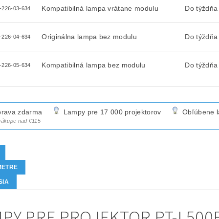
Kompatibilná lampa vrátane modulu
Do týždňa
-226-03-634
Originálna lampa bez modulu
Do týždňa
-226-04-634
Kompatibilná lampa bez modulu
Do týždňa
-226-05-634
rava zdarma
Lampy pre 17 000 projektorov
Obľúbene 
 nákupe nad €115
METRE
SIA
PY PRE PROJEKTOR PT-L500E