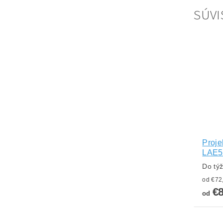
SÚVI
Proje
LAE5
Do tý
€
od