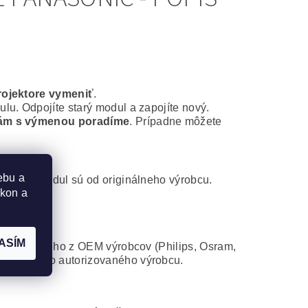
rojektore vymeniť
.
lu. Odpojíte starý modul a zapojíte nový.
ám s výmenou poradíme
. Prípadne môžete
ebu a
ontážny modul sú od originálneho výrobcu.
ýkon a
ASÍM
 od niektorého z OEM výrobcov (Philips, Osram,
atibilného autorizovaného výrobcu.