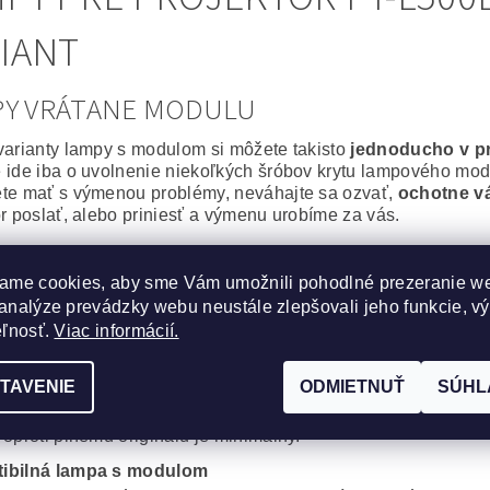
IANT
PY VRÁTANE MODULU
varianty lampy s modulom si môžete takisto
jednoducho v p
 ide iba o uvolnenie niekoľkých šróbov krytu lampového modu
te mať s výmenou problémy, neváhajte sa ozvať,
ochotne v
or poslať, alebo priniesť a výmenu urobíme za vás.
álna lampa vrátane modulu
ame cookies, aby sme Vám umožnili pohodlné prezeranie w
epšie, čo môžete svojmu projektoru zaobstarať. Výbojka aj m
analýze prevádzky webu neustále zlepšovali jeho funkcie, v
or bude po
výmene ako nový
.
na spoľahlivosť a výdrž bez kompromisov.
eľnosť.
Viac informácií.
cká lampa vrátane modulu
TAVENIE
ODMIETNUŤ
SÚHL
obré riešenie, za výhodnú cenu. Kvalitná originálna výbojka
, Iwasaki, Matsushita, Ushio) s montážnym modulom od komp
 oproti plnému originálu je minimálny.
ibilná lampa s modulom