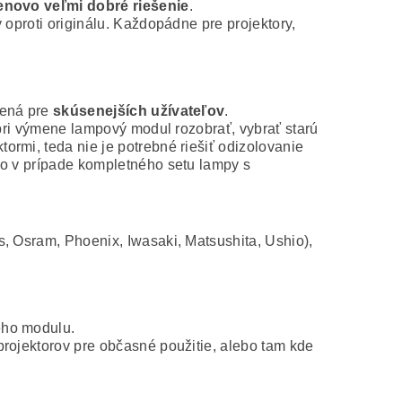
novo veľmi dobré riešenie
.
 oproti originálu. Každopádne pre projektory,
čená pre
skúsenejších užívateľov
.
 pri výmene lampový modul rozobrať, vybrať starú
rmi, teda nie je potrebné riešiť odizolovanie
ko v prípade kompletného setu lampy s
s, Osram, Phoenix, Iwasaki, Matsushita, Ushio),
ého modulu.
projektorov pre občasné použitie, alebo tam kde