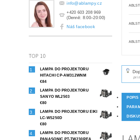
info
@
ablampy.cz
ABLST
+420 603 208 969
(Denně: 8:00–20:00)
ABLST
Náš facebook
ABLST
TOP 10
LAMPA DO PROJEKTORU
Dop
HITACHI CP-AW312WNM
pri
€84
LAMPA DO PROJEKTORU
SANYO WL2503
POPIS
€80
PARA
LAMPA DO PROJEKTORU EIKI
DISKU
LC-WS250D
€80
LAMPA DO PROJEKTORU
LAM
PANASONIC PT-TW230REA