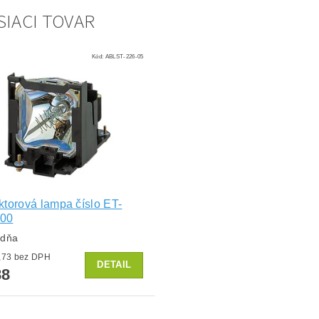
SIACI TOVAR
Kód:
ABLST-226-05
ktorová lampa číslo ET-
00
ždňa
od €72,73 bez DPH
DETAIL
88