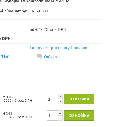
nou výbojkou v kompatibilnom module
.
é číslo lampy:
ET-LAE500
od €72,73 bez DPH
z DPH
a
Lampy pre projektory Panasonic
Tlač
Otázka
€326
€269,42 bez DPH
€163
€134,71 bez DPH