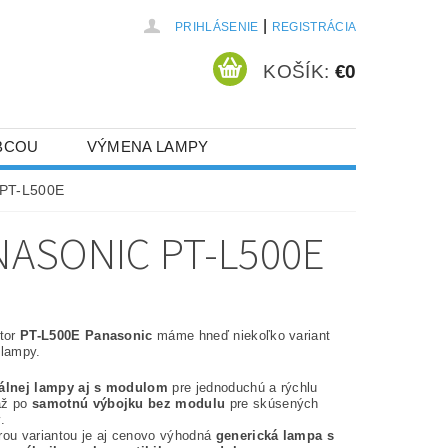
|
PRIHLÁSENIE
REGISTRÁCIA
KOŠÍK:
€0
BCOU
VÝMENA LAMPY
 PT-L500E
ASONIC PT-L500E
ktor
PT-L500E Panasonic
máme hneď niekoľko variant
 lampy.
nálnej lampy aj s modulom
pre jednoduchú a rýchlu
až po
samotnú výbojku bez modulu
pre skúsených
.
rou variantou je aj cenovo výhodná
generická lampa s