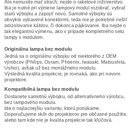
Ale nemusíte mať strach, nejde o raketové inžinierstvo.
Iba je nutné pri výmene lampový modul rozobrať, vybrať
starú výbojku a zapojiť novú. Samotné výbojky sú
obvykle vybavené konektormi, teda nie je potrebné riešiť
odizolovanie káblov, či dokonca pájkovanie. Iba nejde o
tak elegantnú výmenu, ako v prípade kompletného setu
lampy s modulom.
Originálna lampa bez modulu
Jedná sa o originálnu výbojku od niektorého z OEM
výrobcov (Philips, Osram, Phoenix, Iwasaki, Matsushita,
Ushio), avšak už bez montážneho modulu.
Výsledná kvalita projekcie, je rovnaká, ako pri novom
projektore.
Kompatibilná lampa bez modulu
Dostanete samotnú výbojku, od alternatívneho výrobcu,
bez lampového modulu.
Ide o najlacnejšiu variantu, ktorú ponúkame.
Doporučujeme skôr do projektorov pre občasné použitie,
alebo tam kde nie je kvalita projekcie tak kľúčová.