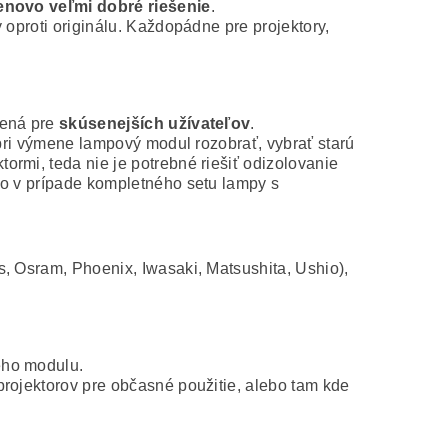
novo veľmi dobré riešenie
.
 oproti originálu. Každopádne pre projektory,
čená pre
skúsenejších užívateľov
.
 pri výmene lampový modul rozobrať, vybrať starú
rmi, teda nie je potrebné riešiť odizolovanie
ko v prípade kompletného setu lampy s
s, Osram, Phoenix, Iwasaki, Matsushita, Ushio),
ého modulu.
projektorov pre občasné použitie, alebo tam kde