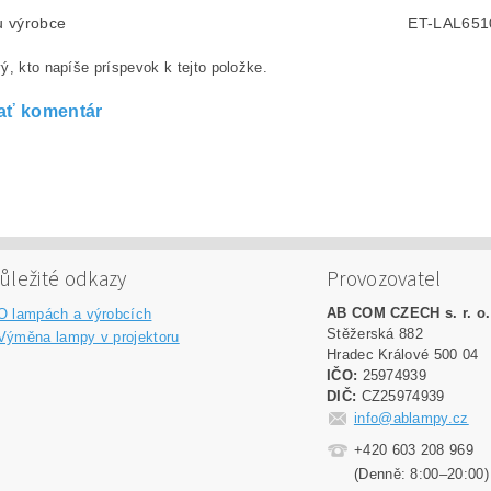
lu výrobce
ET-LAL651
ý, kto napíše príspevok k tejto položke.
ať komentár
ůležité odkazy
Provozovatel
AB COM CZECH s. r. o.
O lampách a výrobcích
Stěžerská 882
Výměna lampy v projektoru
Hradec Králové 500 04
IČO:
25974939
DIČ:
CZ25974939
info@ablampy.cz
+420 603 208 969
(Denně: 8:00–20:00)