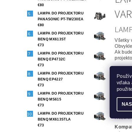
€80
VAR
LAMPA DO PROJEKTORU
PANASONIC PT-TW230EA
€80
LAM
LAMPA DO PROJEKTORU
BENQ MX613ST
Všetky 
€73
Obvykle
Ak bude
LAMPA DO PROJEKTORU
projekt
BENQ EP4732C
€73
Origin
LAMPA DO PROJEKTORU
Použív
To najl
BENQ EP4227
vďaka 
Projekt
€73
Maximál
použit
LAMPA DO PROJEKTORU
Generi
BENQ MS615
NAS
Veľmi d
€73
Phoenix
LAMPA DO PROJEKTORU
Rozdiel
BENQ MX613STLA
€73
Kompat