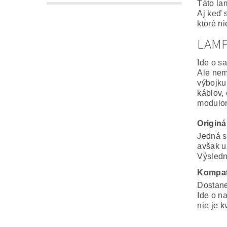
Táto la
Aj keď 
ktoré n
LAM
Ide o s
Ale nem
výbojku
káblov,
modulo
Origin
Jedná s
avšak u
Výsledná
Kompat
Dostane
Ide o n
nie je k