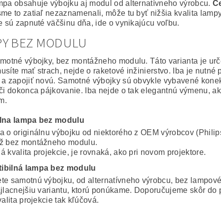
mpa obsahuje výbojku aj modul od alternatívneho výrobcu.
Ce
sme to zatiaľ nezaznamenali, môže tu byť nižšia kvalita lampy
ie sú zapnuté väčšinu dňa, ide o vynikajúcu voľbu.
PY BEZ MODULU
amotné výbojky, bez montážneho modulu. Táto varianta je ur
usíte mať strach, nejde o raketové inžinierstvo. Iba je nutné
 a zapojiť novú. Samotné výbojky sú obvykle vybavené konekto
 či dokonca pájkovanie. Iba nejde o tak elegantnú výmenu, a
m.
álna lampa bez modulu
a o originálnu výbojku od niektorého z OEM výrobcov (Philip
ž bez montážneho modulu.
 kvalita projekcie, je rovnaká, ako pri novom projektore.
ibilná lampa bez modulu
te samotnú výbojku, od alternatívneho výrobcu, bez lampov
ajlacnejšiu variantu, ktorú ponúkame. Doporučujeme skôr do 
valita projekcie tak kľúčová.