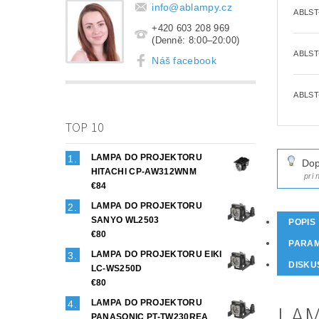
info
@
ablampy.cz
ABLST
+420 603 208 969
(Denně: 8:00–20:00)
ABLST
Náš facebook
ABLST
TOP 10
LAMPA DO PROJEKTORU
Dop
HITACHI CP-AW312WNM
pri
€84
LAMPA DO PROJEKTORU
SANYO WL2503
POPIS
€80
PARA
LAMPA DO PROJEKTORU EIKI
DISKU
LC-WS250D
€80
LAMPA DO PROJEKTORU
LAM
PANASONIC PT-TW230REA