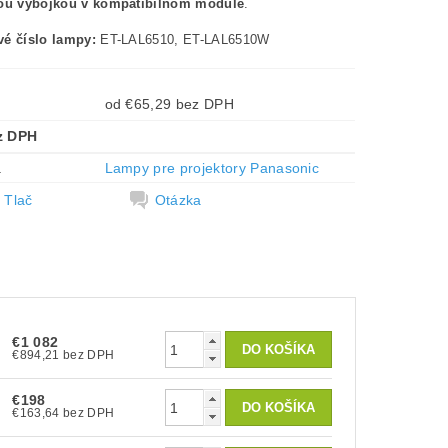
nou výbojkou v kompatibilnom module
.
é číslo lampy:
ET-LAL6510, ET-LAL6510W
od €65,29 bez DPH
z DPH
a
Lampy pre projektory Panasonic
Tlač
Otázka
€1 082
€894,21 bez DPH
€198
€163,64 bez DPH