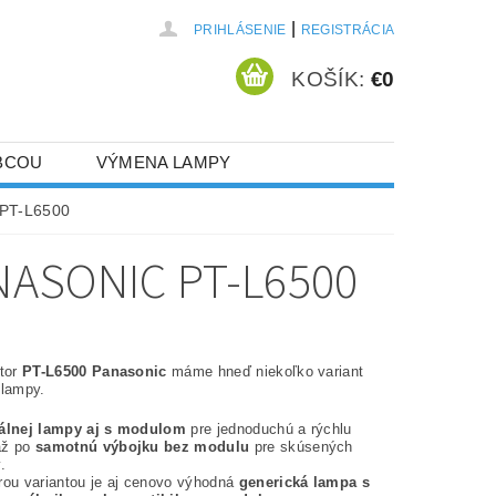
|
PRIHLÁSENIE
REGISTRÁCIA
KOŠÍK:
€0
BCOU
VÝMENA LAMPY
 PT-L6500
ASONIC PT-L6500
ktor
PT-L6500 Panasonic
máme hneď niekoľko variant
 lampy.
nálnej lampy aj s modulom
pre jednoduchú a rýchlu
až po
samotnú výbojku bez modulu
pre skúsených
.
rou variantou je aj cenovo výhodná
generická lampa s