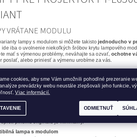
IANT
PY VRÁTANE MODULU
varianty lampy s modulom si môžete takisto
jednoducho v p
 ide iba o uvolnenie niekoľkých šróbov krytu lampového modu
te mať s výmenou problémy, neváhajte sa ozvať,
ochotne v
or poslať, alebo priniesť a výmenu urobíme za vás.
álna lampa vrátane modulu
ame cookies, aby sme Vám umožnili pohodlné prezeranie w
epšie, čo môžete svojmu projektoru zaobstarať. Výbojka aj m
analýze prevádzky webu neustále zlepšovali jeho funkcie, v
or bude po
výmene ako nový
.
na spoľahlivosť a výdrž bez kompromisov.
eľnosť.
Viac informácií.
cká lampa vrátane modulu
TAVENIE
ODMIETNUŤ
SÚHL
obré riešenie, za výhodnú cenu. Kvalitná originálna výbojka
, Iwasaki, Matsushita, Ushio) s montážnym modulom od komp
 oproti plnému originálu je minimálny.
ibilná lampa s modulom