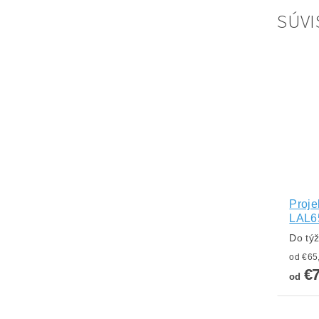
SÚVI
Proje
LAL6
Do tý
€
od