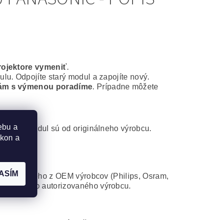
rojektore vymeniť
.
lu. Odpojíte starý modul a zapojíte nový.
ám s výmenou poradíme
. Prípadne môžete
ebu a
ontážny modul sú od originálneho výrobcu.
ýkon a
ASÍM
 od niektorého z OEM výrobcov (Philips, Osram,
atibilného autorizovaného výrobcu.