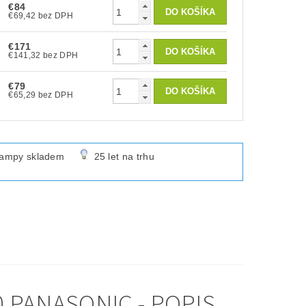
€84
€69,42 bez DPH
€171
€141,32 bez DPH
€79
€65,29 bez DPH
lampy skladem
25 let na trhu
 PANASONIC - POPIS