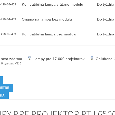
Kompatibilná lampa vrátane modulu
Do týždňa
-420-03-403
Originálna lampa bez modulu
Do týždňa
-420-04-403
Kompatibilná lampa bez modulu
Do týždňa
-420-05-403
rava zdarma
Lampy pre 17 000 projektorov
Obľúbene 
 nákupe nad €115
METRE
SIA
PY PRE PROJEKTOR PT-L6500