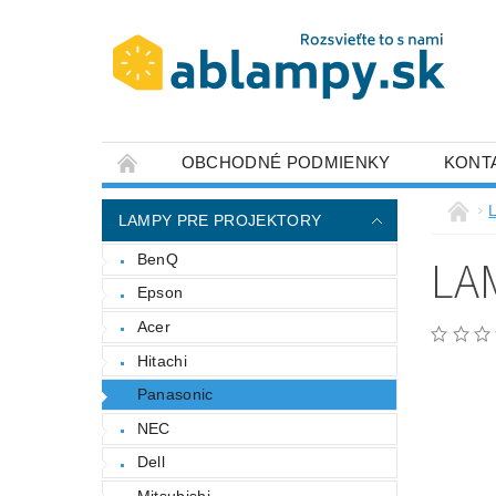
OBCHODNÉ PODMIENKY
KONT
LAMPY PRE PROJEKTORY
LA
BenQ
Epson
Acer
Hitachi
Panasonic
NEC
Dell
Mitsubishi