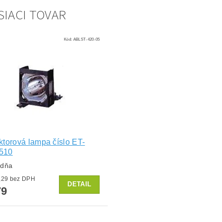
SIACI TOVAR
Kód:
ABLST-420-05
ktorová lampa číslo ET-
510
ždňa
od €65,29 bez DPH
DETAIL
79