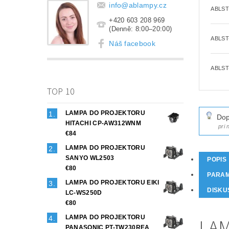
info
@
ablampy.cz
ABLST
+420 603 208 969
(Denně: 8:00–20:00)
ABLST
Náš facebook
ABLST
TOP 10
LAMPA DO PROJEKTORU
Dop
HITACHI CP-AW312WNM
pri
€84
LAMPA DO PROJEKTORU
SANYO WL2503
POPIS
€80
PARA
LAMPA DO PROJEKTORU EIKI
DISKU
LC-WS250D
€80
LAMPA DO PROJEKTORU
LAM
PANASONIC PT-TW230REA