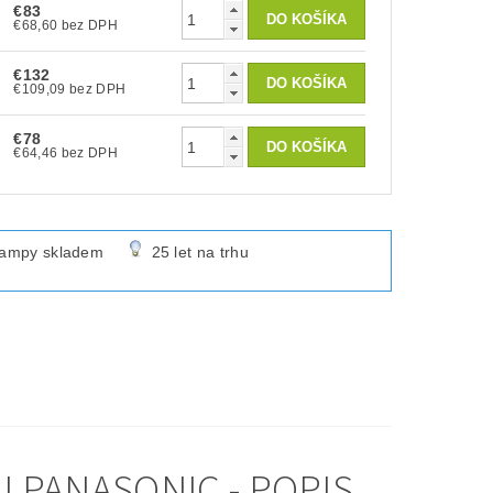
€83
€68,60 bez DPH
€132
€109,09 bez DPH
€78
€64,46 bez DPH
lampy skladem
25 let na trhu
 PANASONIC - POPIS