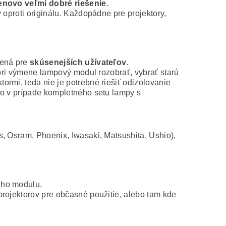
novo veľmi dobré riešenie
.
 oproti originálu. Každopádne pre projektory,
čená pre
skúsenejších užívateľov
.
 pri výmene lampový modul rozobrať, vybrať starú
rmi, teda nie je potrebné riešiť odizolovanie
ko v prípade kompletného setu lampy s
s, Osram, Phoenix, Iwasaki, Matsushita, Ushio),
ého modulu.
projektorov pre občasné použitie, alebo tam kde