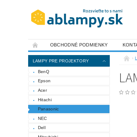
OBCHODNÉ PODMIENKY
KONT
LAMPY PRE PROJEKTORY
LA
BenQ
Epson
Acer
Hitachi
Panasonic
NEC
Dell
Mitsubishi