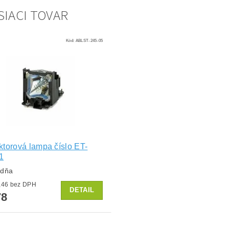
SIACI TOVAR
Kód:
ABLST-245-05
ktorová lampa číslo ET-
1
ždňa
od €64,46 bez DPH
DETAIL
78