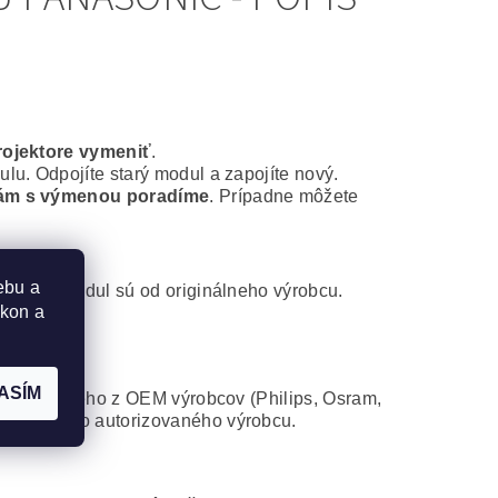
rojektore vymeniť
.
lu. Odpojíte starý modul a zapojíte nový.
ám s výmenou poradíme
. Prípadne môžete
ebu a
ontážny modul sú od originálneho výrobcu.
ýkon a
ASÍM
 od niektorého z OEM výrobcov (Philips, Osram,
atibilného autorizovaného výrobcu.