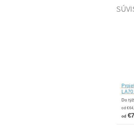
SÚVI
Proje
LA70
Do tý
€
od