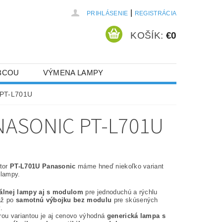
|
PRIHLÁSENIE
REGISTRÁCIA
KOŠÍK:
€0
BCOU
VÝMENA LAMPY
 PT-L701U
NASONIC PT-L701U
ktor
PT-L701U Panasonic
máme hneď niekoľko variant
 lampy.
nálnej lampy aj s modulom
pre jednoduchú a rýchlu
až po
samotnú výbojku bez modulu
pre skúsených
.
rou variantou je aj cenovo výhodná
generická lampa s