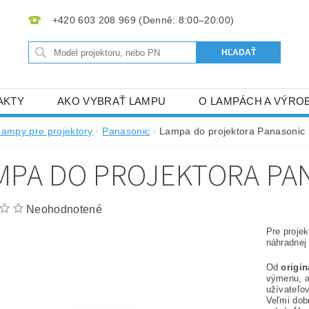
+420 603 208 969
AKTY
AKO VYBRAŤ LAMPU
O LAMPÁCH A VÝRO
Lampy pre projektory
Panasonic
Lampa do projektora Panasonic
MPA DO PROJEKTORA PA
Neohodnotené
Pre proje
náhradnej
Od
origi
výmenu, 
užívateľov
Veľmi dob