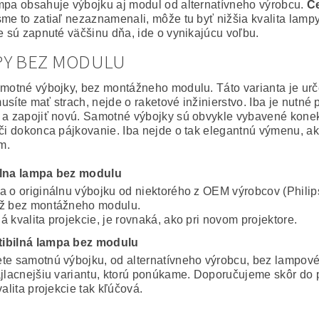
mpa obsahuje výbojku aj modul od alternatívneho výrobcu.
Ce
sme to zatiaľ nezaznamenali, môže tu byť nižšia kvalita lampy
ie sú zapnuté väčšinu dňa, ide o vynikajúcu voľbu.
PY BEZ MODULU
amotné výbojky, bez montážneho modulu. Táto varianta je ur
usíte mať strach, nejde o raketové inžinierstvo. Iba je nutné
 a zapojiť novú. Samotné výbojky sú obvykle vybavené konekto
 či dokonca pájkovanie. Iba nejde o tak elegantnú výmenu, a
m.
álna lampa bez modulu
a o originálnu výbojku od niektorého z OEM výrobcov (Philip
ž bez montážneho modulu.
 kvalita projekcie, je rovnaká, ako pri novom projektore.
ibilná lampa bez modulu
te samotnú výbojku, od alternatívneho výrobcu, bez lampov
ajlacnejšiu variantu, ktorú ponúkame. Doporučujeme skôr do 
valita projekcie tak kľúčová.