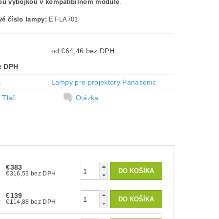
nou výbojkou v kompatibilnom module
.
é číslo lampy:
ET-LA701
od €64,46 bez DPH
z DPH
a
Lampy pre projektory Panasonic
Tlač
Otázka
€383
€316,53 bez DPH
€139
€114,88 bez DPH