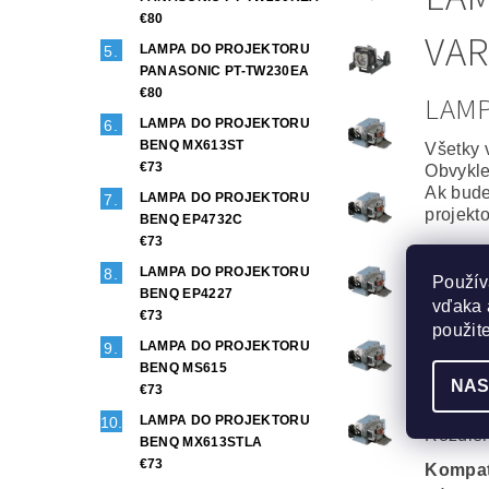
€80
VAR
LAMPA DO PROJEKTORU
PANASONIC PT-TW230EA
€80
LAM
LAMPA DO PROJEKTORU
BENQ MX613ST
Všetky 
€73
Obvykle
Ak bude
LAMPA DO PROJEKTORU
projekt
BENQ EP4732C
€73
Origin
LAMPA DO PROJEKTORU
Použív
To najl
BENQ EP4227
vďaka 
Projekt
€73
Maximál
použit
LAMPA DO PROJEKTORU
Generi
BENQ MS615
NAS
Veľmi d
€73
Phoenix
LAMPA DO PROJEKTORU
Rozdiel
BENQ MX613STLA
€73
Kompat