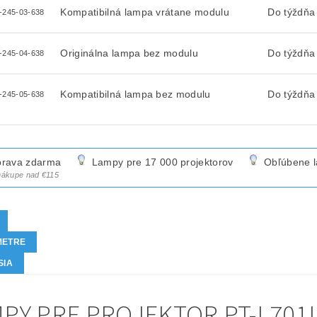
Kompatibilná lampa vrátane modulu
Do týždňa
-245-03-638
Originálna lampa bez modulu
Do týždňa
-245-04-638
Kompatibilná lampa bez modulu
Do týždňa
-245-05-638
rava zdarma
Lampy pre 17 000 projektorov
Obľúbene 
 nákupe nad €115
METRE
SIA
PY PRE PROJEKTOR PT-L701U