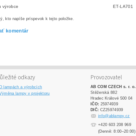
lu výrobce
ET-LA701
ý, kto napíše príspevok k tejto položke.
ať komentár
ůležité odkazy
Provozovatel
AB COM CZECH s. r. o.
O lampách a výrobcích
Stěžerská 882
Výměna lampy v projektoru
Hradec Králové 500 04
IČO:
25974939
DIČ:
CZ25974939
info@ablampy.cz
+420 603 208 969
(Denně: 8:00–20:00)