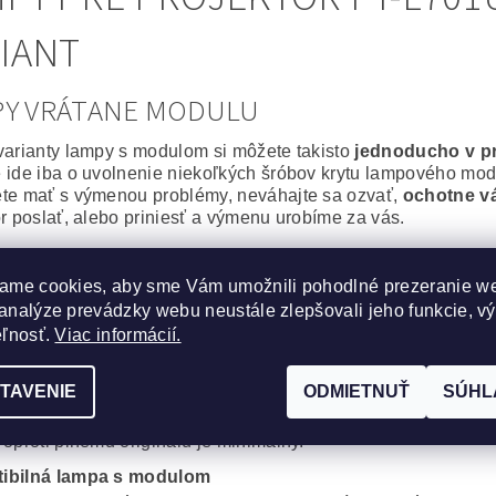
IANT
PY VRÁTANE MODULU
varianty lampy s modulom si môžete takisto
jednoducho v p
 ide iba o uvolnenie niekoľkých šróbov krytu lampového modu
te mať s výmenou problémy, neváhajte sa ozvať,
ochotne v
or poslať, alebo priniesť a výmenu urobíme za vás.
álna lampa vrátane modulu
ame cookies, aby sme Vám umožnili pohodlné prezeranie w
epšie, čo môžete svojmu projektoru zaobstarať. Výbojka aj m
analýze prevádzky webu neustále zlepšovali jeho funkcie, v
or bude po
výmene ako nový
.
na spoľahlivosť a výdrž bez kompromisov.
eľnosť.
Viac informácií.
cká lampa vrátane modulu
TAVENIE
ODMIETNUŤ
SÚHL
obré riešenie, za výhodnú cenu. Kvalitná originálna výbojka
, Iwasaki, Matsushita, Ushio) s montážnym modulom od komp
 oproti plnému originálu je minimálny.
ibilná lampa s modulom