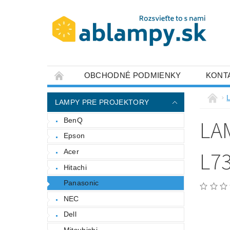
OBCHODNÉ PODMIENKY
KONT
LAMPY PRE PROJEKTORY
LA
BenQ
Epson
L7
Acer
Hitachi
Panasonic
NEC
Dell
Mitsubishi