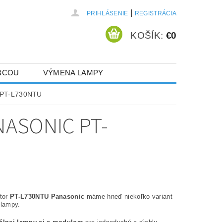
|
PRIHLÁSENIE
REGISTRÁCIA
KOŠÍK:
€0
BCOU
VÝMENA LAMPY
c PT-L730NTU
ASONIC PT-
ktor
PT-L730NTU Panasonic
máme hneď niekoľko variant
 lampy.