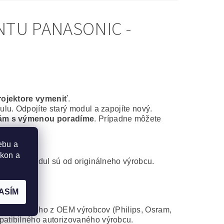
NTU PANASONIC -
rojektore vymeniť
.
lu. Odpojíte starý modul a zapojíte nový.
ám s výmenou poradíme
. Prípadne môžete
ebu a
ýkon a
ontážny modul sú od originálneho výrobcu.
ASÍM
 od niektorého z OEM výrobcov (Philips, Osram,
atibilného autorizovaného výrobcu.