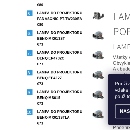
€80
LAM
LAMPA DO PROJEKTORU
PANASONIC PT-TW230EA
€80
POP
LAMPA DO PROJEKTORU
BENQ MX613ST
LAM
€73
LAMPA DO PROJEKTORU
Všetky 
BENQ EP4732C
Obvykle
€73
Ak bude
LAMPA DO PROJEKTORU
projekt
BENQ EP4227
Použív
€73
Origin
vďaka 
LAMPA DO PROJEKTORU
To najl
použit
BENQ MS615
Projekt
€73
Maximál
NAS
LAMPA DO PROJEKTORU
Generi
BENQ MX613STLA
Veľmi d
€73
Phoenix