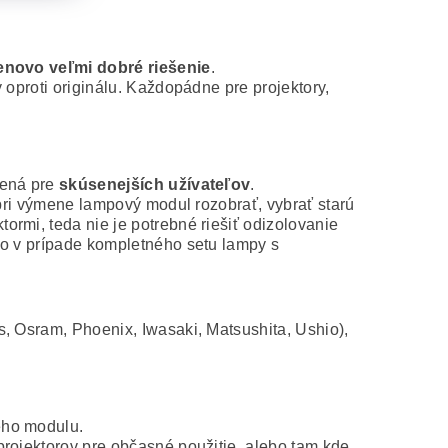
novo veľmi dobré riešenie
.
 oproti originálu. Každopádne pre projektory,
čená pre
skúsenejších užívateľov
.
 pri výmene lampový modul rozobrať, vybrať starú
rmi, teda nie je potrebné riešiť odizolovanie
ko v prípade kompletného setu lampy s
s, Osram, Phoenix, Iwasaki, Matsushita, Ushio),
ého modulu.
projektorov pre občasné použitie, alebo tam kde