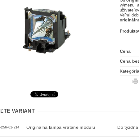
Od
origi
výmenu, 
užívateľov
Veľmi dob
originál
Produktov
Cena
Cena be
Kategóri
ĽTE VARIANT
Originálna lampa vrátane modulu
Do týždňa
-256-01-214