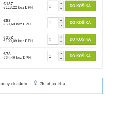
€137
€113,22 bez DPH
€83
€68,60 bez DPH
€132
€109,09 bez DPH
€78
€64,46 bez DPH
lampy skladem
25 let na trhu