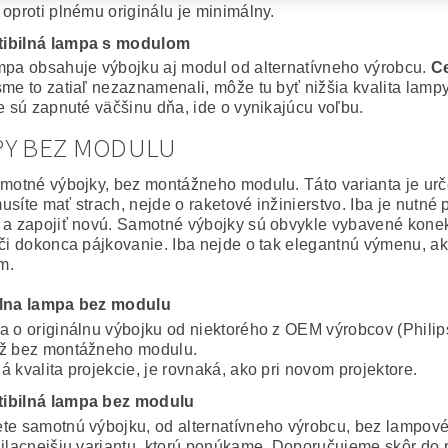
 oproti plnému originálu je minimálny.
ibilná lampa s modulom
mpa obsahuje výbojku aj modul od alternatívneho výrobcu.
Ce
sme to zatiaľ nezaznamenali, môže tu byť nižšia kvalita lampy
ie sú zapnuté väčšinu dňa, ide o vynikajúcu voľbu.
PY BEZ MODULU
amotné výbojky, bez montážneho modulu. Táto varianta je ur
usíte mať strach, nejde o raketové inžinierstvo. Iba je nutné
 a zapojiť novú. Samotné výbojky sú obvykle vybavené konekto
 či dokonca pájkovanie. Iba nejde o tak elegantnú výmenu, a
m.
álna lampa bez modulu
a o originálnu výbojku od niektorého z OEM výrobcov (Philip
ž bez montážneho modulu.
 kvalita projekcie, je rovnaká, ako pri novom projektore.
ibilná lampa bez modulu
te samotnú výbojku, od alternatívneho výrobcu, bez lampov
ajlacnejšiu variantu, ktorú ponúkame. Doporučujeme skôr do 