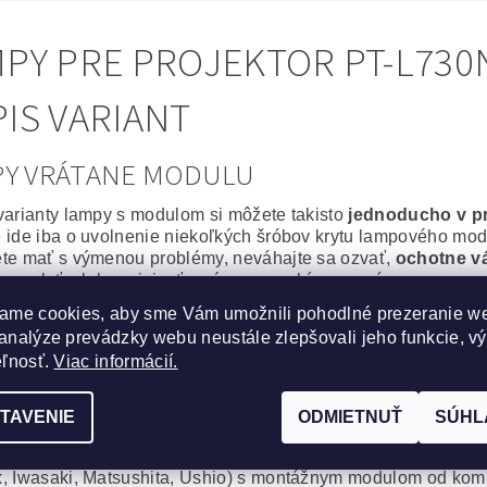
PY PRE PROJEKTOR PT-L730
IS VARIANT
PY VRÁTANE MODULU
varianty lampy s modulom si môžete takisto
jednoducho v p
 ide iba o uvolnenie niekoľkých šróbov krytu lampového modu
te mať s výmenou problémy, neváhajte sa ozvať,
ochotne v
or poslať, alebo priniesť a výmenu urobíme za vás.
ame cookies, aby sme Vám umožnili pohodlné prezeranie w
álna lampa vrátane modulu
analýze prevádzky webu neustále zlepšovali jeho funkcie, v
epšie, čo môžete svojmu projektoru zaobstarať. Výbojka aj m
eľnosť.
Viac informácií.
or bude po
výmene ako nový
.
na spoľahlivosť a výdrž bez kompromisov.
TAVENIE
ODMIETNUŤ
SÚHL
cká lampa vrátane modulu
obré riešenie, za výhodnú cenu. Kvalitná originálna výbojka
, Iwasaki, Matsushita, Ushio) s montážnym modulom od komp