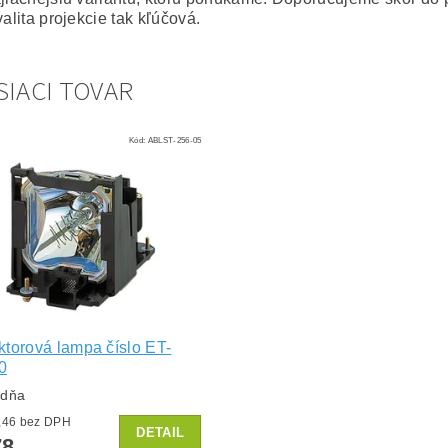
valita projekcie tak kľúčová.
SIACI TOVAR
Kód:
ABLST-256-05
ktorová lampa číslo ET-
0
ždňa
od €64,46 bez DPH
DETAIL
78