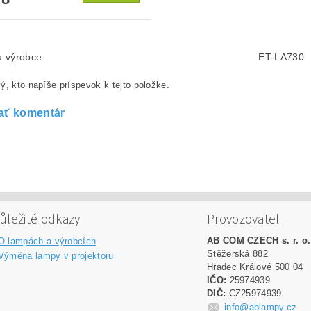
lu výrobce
ET-LA730
ý, kto napíše príspevok k tejto položke.
ať komentár
ůležité odkazy
Provozovatel
AB COM CZECH s. r. o.
O lampách a výrobcích
Stěžerská 882
Výměna lampy v projektoru
Hradec Králové 500 04
IČO:
25974939
DIČ:
CZ25974939
info@ablampy.cz