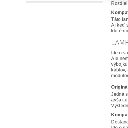
Rozdiel
Kompat
Táto la
Aj keď 
ktoré n
LAM
Ide o s
Ale nem
výbojku
káblov,
modulo
Origin
Jedná s
avšak u
Výsledná
Kompat
Dostane
Ide o n