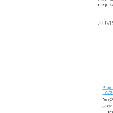
nie je k
SÚVI
Proje
LA73
Do tý
€