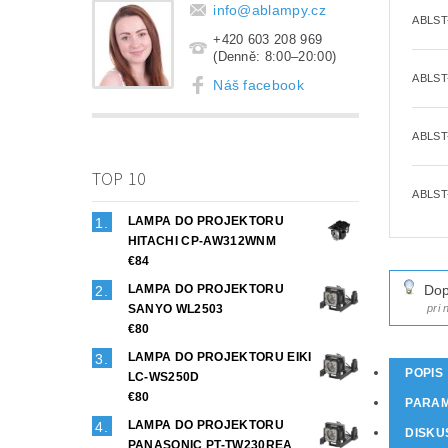
info
@
ablampy.cz
ABLST
+420 603 208 969
(Denně: 8:00–20:00)
ABLST
Náš facebook
ABLST
TOP 10
ABLST
LAMPA DO PROJEKTORU
HITACHI CP-AW312WNM
€84
LAMPA DO PROJEKTORU
Dop
SANYO WL2503
pri
€80
LAMPA DO PROJEKTORU EIKI
POPIS
LC-WS250D
€80
PARA
LAMPA DO PROJEKTORU
DISKU
PANASONIC PT-TW230REA