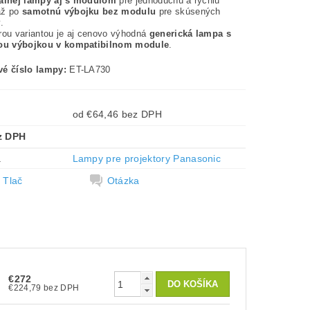
nálnej lampy aj s modulom
pre jednoduchú a rýchlu
až po
samotnú výbojku bez modulu
pre skúsených
.
rou variantou je aj cenovo výhodná
generická lampa s
nou výbojkou v kompatibilnom module
.
é číslo lampy:
ET-LA730
od €64,46 bez DPH
z DPH
a
Lampy pre projektory Panasonic
Tlač
Otázka
€272
€224,79 bez DPH