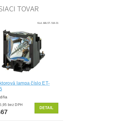
SIACI TOVAR
Kód:
ABLST-518-01
ktorová lampa číslo ET-
5
ždňa
od €385,95 bez DPH
DETAIL
67