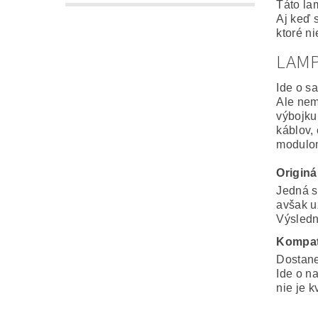
Táto la
Aj keď 
ktoré n
LAM
Ide o s
Ale nem
výbojku
káblov,
modulo
Origin
Jedná s
avšak u
Výsledná
Kompat
Dostane
Ide o n
nie je k