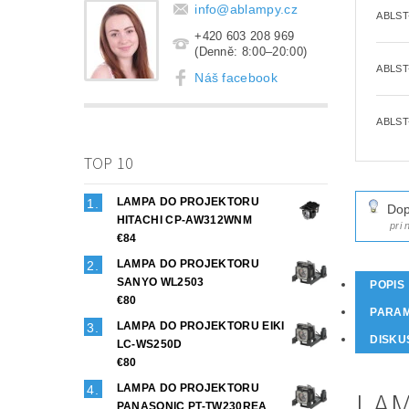
info
@
ablampy.cz
ABLST
+420 603 208 969
(Denně: 8:00–20:00)
ABLST
Náš facebook
ABLST
TOP 10
LAMPA DO PROJEKTORU
Dop
HITACHI CP-AW312WNM
pri
€84
LAMPA DO PROJEKTORU
SANYO WL2503
POPIS
€80
PARA
LAMPA DO PROJEKTORU EIKI
DISKU
LC-WS250D
€80
LAMPA DO PROJEKTORU
LAM
PANASONIC PT-TW230REA