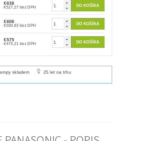
€638
€527,27 bez DPH
€606
€500,83 bez DPH
€575
€475,21 bez DPH
lampy skladem
25 let na trhu
 PANASONIC - POPIS