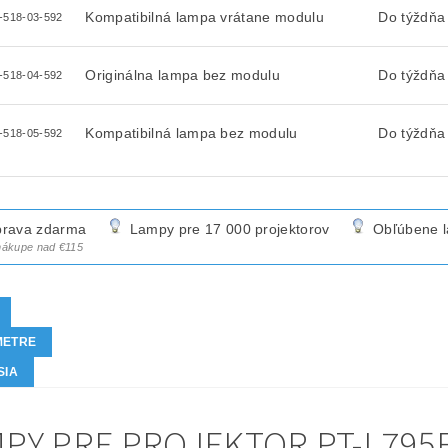
Kompatibilná lampa vrátane modulu
Do týždňa
-518-03-592
Originálna lampa bez modulu
Do týždňa
-518-04-592
Kompatibilná lampa bez modulu
Do týždňa
-518-05-592
rava zdarma
Lampy pre 17 000 projektorov
Obľúbene 
 nákupe nad €115
METRE
SIA
PY PRE PROJEKTOR PT-L795E