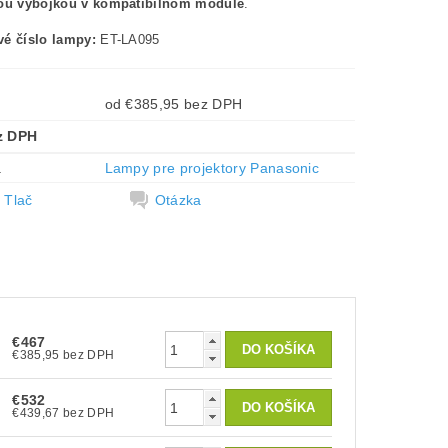
nou výbojkou v kompatibilnom module
.
é číslo lampy:
ET-LA095
od €385,95 bez DPH
z DPH
a
Lampy pre projektory Panasonic
Tlač
Otázka
€467
€385,95 bez DPH
€532
€439,67 bez DPH