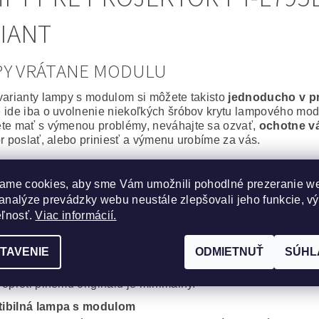
IANT
PY VRÁTANE MODULU
varianty lampy s modulom si môžete takisto
jednoducho v p
 ide iba o uvolnenie niekoľkých šróbov krytu lampového modu
te mať s výmenou problémy, neváhajte sa ozvať,
ochotne v
or poslať, alebo priniesť a výmenu urobíme za vás.
álna lampa vrátane modulu
ame cookies, aby sme Vám umožnili pohodlné prezeranie w
epšie, čo môžete svojmu projektoru zaobstarať. Výbojka aj m
analýze prevádzky webu neustále zlepšovali jeho funkcie, v
or bude po
výmene ako nový
.
na spoľahlivosť a výdrž bez kompromisov.
eľnosť.
Viac informácií.
cká lampa vrátane modulu
TAVENIE
ODMIETNUŤ
SÚHL
obré riešenie, za výhodnú cenu. Kvalitná originálna výbojka
, Iwasaki, Matsushita, Ushio) s montážnym modulom od komp
 oproti plnému originálu je minimálny.
ibilná lampa s modulom