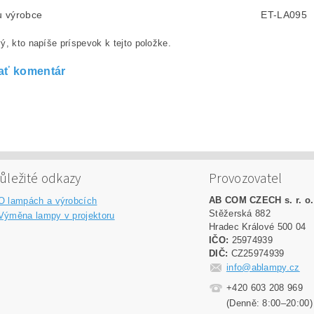
lu výrobce
ET-LA095
ý, kto napíše príspevok k tejto položke.
ať komentár
ůležité odkazy
Provozovatel
AB COM CZECH s. r. o.
O lampách a výrobcích
Stěžerská 882
Výměna lampy v projektoru
Hradec Králové 500 04
IČO:
25974939
DIČ:
CZ25974939
info@ablampy.cz
+420 603 208 969
(Denně: 8:00–20:00)