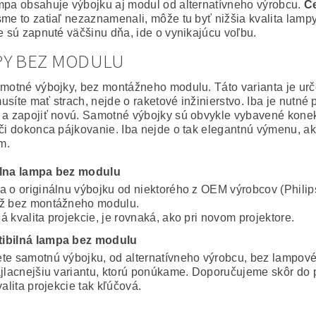
mpa obsahuje výbojku aj modul od alternatívneho výrobcu.
Ce
sme to zatiaľ nezaznamenali, môže tu byť nižšia kvalita lampy
ie sú zapnuté väčšinu dňa, ide o vynikajúcu voľbu.
PY BEZ MODULU
amotné výbojky, bez montážneho modulu. Táto varianta je ur
usíte mať strach, nejde o raketové inžinierstvo. Iba je nutné
 a zapojiť novú. Samotné výbojky sú obvykle vybavené konekto
 či dokonca pájkovanie. Iba nejde o tak elegantnú výmenu, a
m.
álna lampa bez modulu
a o originálnu výbojku od niektorého z OEM výrobcov (Philip
ž bez montážneho modulu.
 kvalita projekcie, je rovnaká, ako pri novom projektore.
ibilná lampa bez modulu
te samotnú výbojku, od alternatívneho výrobcu, bez lampov
ajlacnejšiu variantu, ktorú ponúkame. Doporučujeme skôr do 
valita projekcie tak kľúčová.