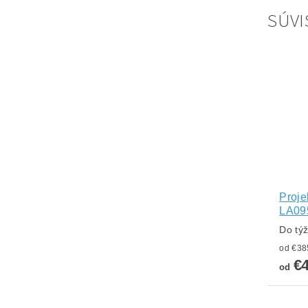
SÚVI
Proje
LA09
Do tý
€4
od