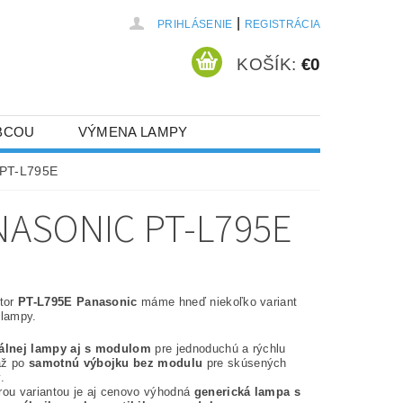
|
PRIHLÁSENIE
REGISTRÁCIA
KOŠÍK:
€0
BCOU
VÝMENA LAMPY
 PT-L795E
ASONIC PT-L795E
ktor
PT-L795E Panasonic
máme hneď niekoľko variant
 lampy.
nálnej lampy aj s modulom
pre jednoduchú a rýchlu
až po
samotnú výbojku bez modulu
pre skúsených
.
rou variantou je aj cenovo výhodná
generická lampa s