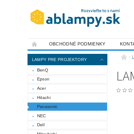
OBCHODNÉ PODMIENKY
KONT
LAMPY PRE PROJEKTORY
LA
BenQ
Epson
Acer
Hitachi
Panasonic
NEC
Dell
Mitsubishi