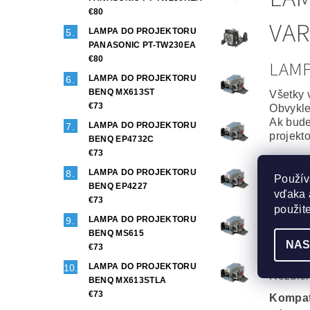
€80
VAR
LAMPA DO PROJEKTORU
PANASONIC PT-TW230EA
€80
LAM
LAMPA DO PROJEKTORU
BENQ MX613ST
Všetky 
€73
Obvykle
Ak bude
LAMPA DO PROJEKTORU
projekt
BENQ EP4732C
€73
Origin
LAMPA DO PROJEKTORU
Použív
To najl
BENQ EP4227
vďaka 
Projekt
€73
Maximál
použit
LAMPA DO PROJEKTORU
Generi
BENQ MS615
NAS
Veľmi d
€73
Phoenix
LAMPA DO PROJEKTORU
Rozdiel
BENQ MX613STLA
€73
Kompat