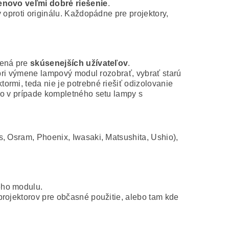
novo veľmi dobré riešenie
.
 oproti originálu. Každopádne pre projektory,
čená pre
skúsenejších užívateľov
.
 pri výmene lampový modul rozobrať, vybrať starú
rmi, teda nie je potrebné riešiť odizolovanie
ko v prípade kompletného setu lampy s
s, Osram, Phoenix, Iwasaki, Matsushita, Ushio),
ého modulu.
projektorov pre občasné použitie, alebo tam kde