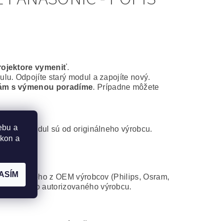
rojektore vymeniť
.
lu. Odpojíte starý modul a zapojíte nový.
ám s výmenou poradíme
. Prípadne môžete
ebu a
ontážny modul sú od originálneho výrobcu.
ýkon a
ASÍM
 od niektorého z OEM výrobcov (Philips, Osram,
atibilného autorizovaného výrobcu.