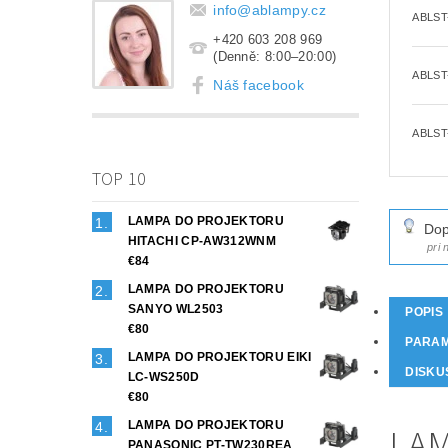
info
@
ablampy.cz
ABLST
+420 603 208 969
(Denně: 8:00–20:00)
ABLST
Náš facebook
ABLST
TOP 10
LAMPA DO PROJEKTORU
Dop
HITACHI CP-AW312WNM
pri
€84
LAMPA DO PROJEKTORU
SANYO WL2503
POPIS
€80
PARA
LAMPA DO PROJEKTORU EIKI
DISKU
LC-WS250D
€80
LAMPA DO PROJEKTORU
LAM
PANASONIC PT-TW230REA