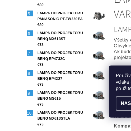
€80
VAR
LAMPA DO PROJEKTORU
PANASONIC PT-TW230EA
€80
LAM
LAMPA DO PROJEKTORU
BENQ MX613ST
Všetky 
€73
Obvykle
Ak bude
LAMPA DO PROJEKTORU
projekt
BENQ EP4732C
€73
Origin
LAMPA DO PROJEKTORU
Použív
To najl
BENQ EP4227
vďaka 
Projekt
€73
Maximál
použit
LAMPA DO PROJEKTORU
Generi
BENQ MS615
NAS
Veľmi d
€73
Phoenix
LAMPA DO PROJEKTORU
Rozdiel
BENQ MX613STLA
€73
Kompat