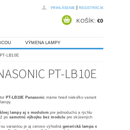
|
PRIHLÁSENIE
REGISTRÁCIA
KOŠÍK:
€0
BCOU
VÝMENA LAMPY
 PT-LB10E
NASONIC PT-LB10E
ktor
PT-LB10E Panasonic
máme hneď niekoľko variant
 lampy.
nálnej lampy aj s modulom
pre jednoduchú a rýchlu
až po
samotnú výbojku bez modulu
pre skúsených
.
rou variantou je aj cenovo výhodná
generická lampa s