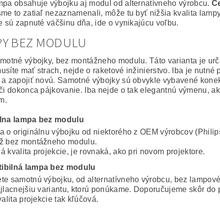
mpa obsahuje výbojku aj modul od alternatívneho výrobcu.
Ce
sme to zatiaľ nezaznamenali, môže tu byť nižšia kvalita lampy
ie sú zapnuté väčšinu dňa, ide o vynikajúcu voľbu.
PY BEZ MODULU
amotné výbojky, bez montážneho modulu. Táto varianta je ur
usíte mať strach, nejde o raketové inžinierstvo. Iba je nutné
 a zapojiť novú. Samotné výbojky sú obvykle vybavené konekto
 či dokonca pájkovanie. Iba nejde o tak elegantnú výmenu, a
m.
álna lampa bez modulu
a o originálnu výbojku od niektorého z OEM výrobcov (Philip
ž bez montážneho modulu.
 kvalita projekcie, je rovnaká, ako pri novom projektore.
ibilná lampa bez modulu
te samotnú výbojku, od alternatívneho výrobcu, bez lampov
ajlacnejšiu variantu, ktorú ponúkame. Doporučujeme skôr do 
valita projekcie tak kľúčová.