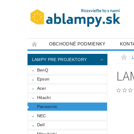
OBCHODNÉ PODMIENKY
KONT
LAMPY PRE PROJEKTORY
LA
BenQ
Epson
Acer
Hitachi
Panasonic
NEC
Dell
Mitsubishi