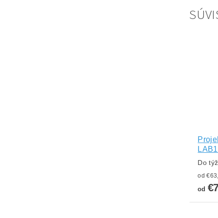
SÚVI
Proje
LAB1
Do tý
€
od