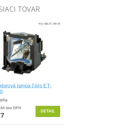
SIACI TOVAR
Kód:
ABLST-266-05
ktorová lampa číslo ET-
0
ždňa
od €63,64 bez DPH
DETAIL
77