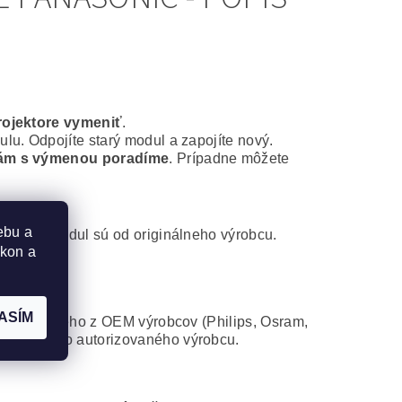
rojektore vymeniť
.
lu. Odpojíte starý modul a zapojíte nový.
ám s výmenou poradíme
. Prípadne môžete
ebu a
ontážny modul sú od originálneho výrobcu.
ýkon a
ASÍM
 od niektorého z OEM výrobcov (Philips, Osram,
atibilného autorizovaného výrobcu.