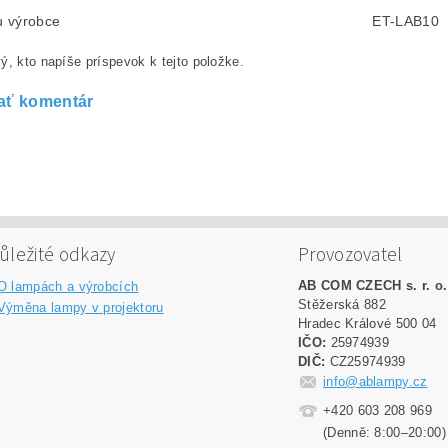
lu výrobce
ET-LAB10
ý, kto napíše príspevok k tejto položke.
ať komentár
ůležité odkazy
Provozovatel
AB COM CZECH s. r. o.
O lampách a výrobcích
Stěžerská 882
Výměna lampy v projektoru
Hradec Králové 500 04
IČO:
25974939
DIČ:
CZ25974939
info@ablampy.cz
+420 603 208 969
(Denně: 8:00–20:00)