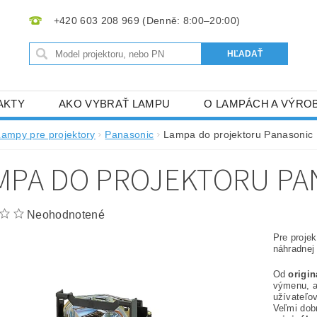
+420 603 208 969
AKTY
AKO VYBRAŤ LAMPU
O LAMPÁCH A VÝRO
Lampy pre projektory
Panasonic
Lampa do projektoru Panasonic
MPA DO PROJEKTORU PA
Neohodnotené
Pre proje
náhradnej
Od
origi
výmenu, 
užívateľov
Veľmi dob