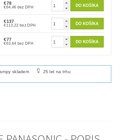
€78
€64,46 bez DPH
€137
€113,22 bez DPH
€77
€63,64 bez DPH
lampy skladem
25 let na trhu
 PANASONIC - POPIS