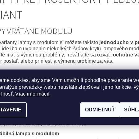
IANT
PY VRÁTANE MODULU
varianty lampy s modulom si môžete takisto
jednoducho v p
 ide iba o uvolnenie niekoľkých šróbov krytu lampového modu
te mať s výmenou problémy, neváhajte sa ozvať,
ochotne v
or poslať, alebo priniesť a výmenu urobíme za vás.
álna lampa vrátane modulu
ame cookies, aby sme Vám umožnili pohodlné prezeranie w
epšie, čo môžete svojmu projektoru zaobstarať. Výbojka aj m
analýze prevádzky webu neustále zlepšovali jeho funkcie, v
or bude po
výmene ako nový
.
na spoľahlivosť a výdrž bez kompromisov.
eľnosť.
Viac informácií.
cká lampa vrátane modulu
TAVENIE
ODMIETNUŤ
SÚHL
obré riešenie, za výhodnú cenu. Kvalitná originálna výbojka
, Iwasaki, Matsushita, Ushio) s montážnym modulom od komp
 oproti plnému originálu je minimálny.
ibilná lampa s modulom