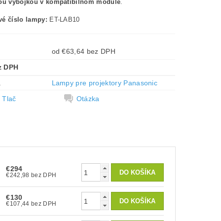
nou výbojkou v kompatibilnom module
.
é číslo lampy:
ET-LAB10
od €63,64 bez DPH
z DPH
a
Lampy pre projektory Panasonic
Tlač
Otázka
€294
€242,98 bez DPH
€130
€107,44 bez DPH