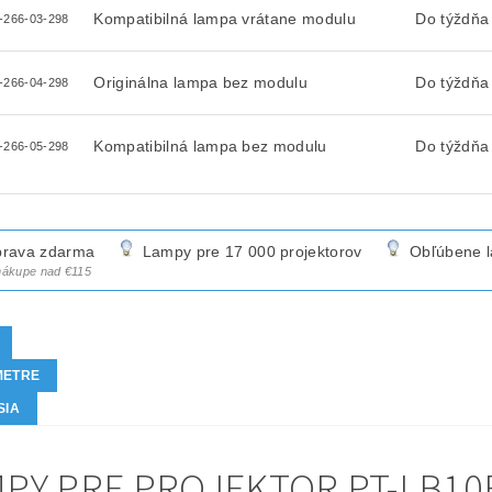
Kompatibilná lampa vrátane modulu
Do týždňa
-266-03-298
Originálna lampa bez modulu
Do týždňa
-266-04-298
Kompatibilná lampa bez modulu
Do týždňa
-266-05-298
rava zdarma
Lampy pre 17 000 projektorov
Obľúbene 
 nákupe nad €115
METRE
SIA
PY PRE PROJEKTOR PT-LB10E