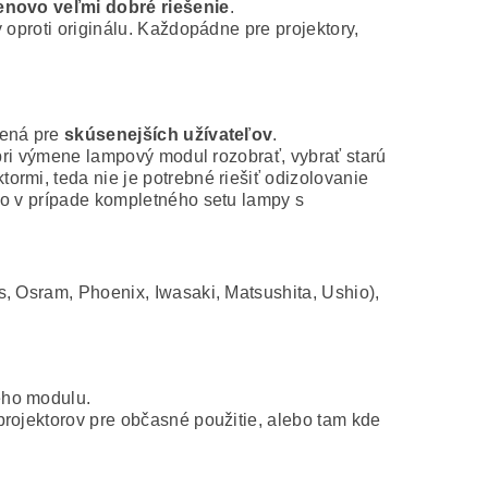
novo veľmi dobré riešenie
.
 oproti originálu. Každopádne pre projektory,
čená pre
skúsenejších užívateľov
.
 pri výmene lampový modul rozobrať, vybrať starú
rmi, teda nie je potrebné riešiť odizolovanie
ko v prípade kompletného setu lampy s
s, Osram, Phoenix, Iwasaki, Matsushita, Ushio),
ého modulu.
projektorov pre občasné použitie, alebo tam kde