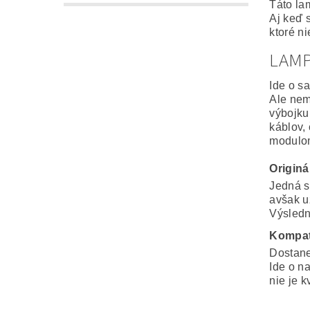
Táto la
Aj keď 
ktoré n
LAM
Ide o s
Ale nem
výbojku
káblov,
modulo
Origin
Jedná s
avšak u
Výsledná
Kompat
Dostane
Ide o n
nie je k