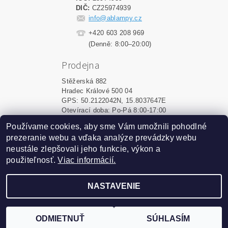
DIČ:
CZ25974939
info@ablampy.cz
+420 603 208 969
(Denně: 8:00–20:00)
Prodejna
Stěžerská 882
Hradec Králové 500 04
GPS: 50.2122042N, 15.8037647E
Otevírací doba: Po-Pá 8:00-17:00
Používame cookies, aby sme Vám umožnili pohodlné
Shoptet.sk
|
MôjPrvýEshop.sk
prezeranie webu a vďaka analýze prevádzky webu
neustále zlepšovali jeho funkcie, výkon a
použiteľnosť.
Viac informácií.
2026 ©
ablampy.sk
, všetky práva vyhradené
Vytvoril Shoptet
NASTAVENIE
Podle zákona o evidenci tržeb je prodávající povinen
vystavit kupujícímu účtenku. Zároveň je povinen zaevidovat
ODMIETNUŤ
SÚHLASÍM
přijatou tržbu u správce daně online; v případě technického