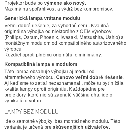
Projektor bude po
výmene ako nový
.
Maximálna spoľahlivosť a výdrž bez kompromisov.
Generická lampa vrátane modulu
Veľmi dobré riešenie, za výhodnú cenu. Kvalitná
originálna výbojka od niektorého z OEM výrobcov
(Philips, Osram, Phoenix, Iwasaki, Matsushita, Ushio) s
montážnym modulom od kompatibilného autorizovaného
výrobcu.
Rozdiel oproti plnému originálu je minimálny.
Kompatibilná lampa s modulom
Táto lampa obsahuje výbojku aj modul od
alternatívneho výrobcu.
Cenovo veľmi dobré riešenie
.
Aj keď sme to zatiaľ nezaznamenali, môže tu byť nižšia
kvalita lampy oproti originálu. Každopádne pre
projektory, ktoré nie sú zapnuté väčšinu dňa, ide o
vynikajúcu voľbu.
LAMPY BEZ MODULU
Ide o samotné výbojky, bez montážneho modulu. Táto
varianta je určená pre
skúsenejších užívateľov
.