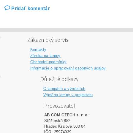
Pridať komentár
Zákaznický servis
Kontakty
Záruka na lampy
Obchodní podmínky
Informácie o spracovaní osobných údajov
Důležité odkazy
O lampách a výrobcích
Výměna lampy v projektoru
Provozovatel
AB COM CZECH s. r. o.
Stěžerská 882
Hradec Králové 500 04
IČO:
25974939