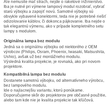
Ale nemusíte mať strach, nejde o raketové inžinierstvo.
Iba je nutné pri výmene lampový modul rozobrať, vybrať
starú výbojku a zapojiť novú. Samotné výbojky sú
obvykle vybavené konektormi, teda nie je potrebné riešiť
odizolovanie káblov, či dokonca pájkovanie. Iba nejde o
tak elegantnú výmenu, ako v prípade kompletného setu
lampy s modulom.
Originálna lampa bez modulu
Jedná sa o originálnu výbojku od niektorého z OEM
výrobcov (Philips, Osram, Phoenix, Iwasaki, Matsushita,
Ushio), avšak už bez montážneho modulu.
Výsledná kvalita projekcie, je rovnaká, ako pri novom
projektore.
Kompatibilná lampa bez modulu
Dostanete samotnú výbojku, od alternatívneho výrobcu,
bez lampového modulu.
Ide o najlacnejšiu variantu, ktorú ponúkame.
Doporučujeme skôr do projektorov pre občasné použitie,
alebo tam kde nie je kvalita projekcie tak kľúčová.