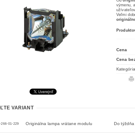
Od
origi
výmenu, 
užívateľov
Veľmi dob
originál
Produktov
Cena
Cena be
Kategóri
ĽTE VARIANT
Originálna lampa vrátane modulu
Do týždňa
-266-01-229