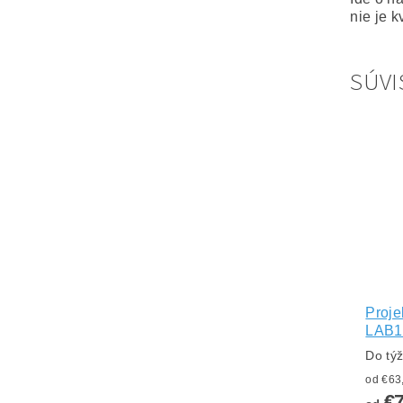
nie je k
SÚVI
Proje
LAB1
Do tý
€