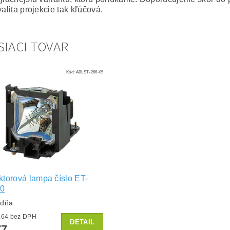
valita projekcie tak kľúčová.
SIACI TOVAR
Kód:
ABLST-266-05
ktorová lampa číslo ET-
0
ždňa
od €63,64 bez DPH
DETAIL
77