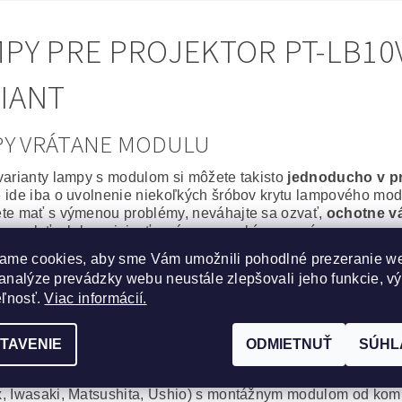
PY PRE PROJEKTOR PT-LB10V
IANT
PY VRÁTANE MODULU
varianty lampy s modulom si môžete takisto
jednoducho v p
 ide iba o uvolnenie niekoľkých šróbov krytu lampového modu
te mať s výmenou problémy, neváhajte sa ozvať,
ochotne v
or poslať, alebo priniesť a výmenu urobíme za vás.
ame cookies, aby sme Vám umožnili pohodlné prezeranie w
álna lampa vrátane modulu
analýze prevádzky webu neustále zlepšovali jeho funkcie, v
epšie, čo môžete svojmu projektoru zaobstarať. Výbojka aj m
eľnosť.
Viac informácií.
or bude po
výmene ako nový
.
na spoľahlivosť a výdrž bez kompromisov.
TAVENIE
ODMIETNUŤ
SÚHL
cká lampa vrátane modulu
obré riešenie, za výhodnú cenu. Kvalitná originálna výbojka
, Iwasaki, Matsushita, Ushio) s montážnym modulom od komp