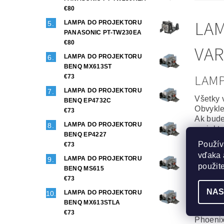
€80
LAM
LAMPA DO PROJEKTORU
PANASONIC PT-TW230EA
€80
VAR
LAMPA DO PROJEKTORU
BENQ MX613ST
LAM
€73
LAMPA DO PROJEKTORU
Všetky 
BENQ EP4732C
Obvykle
€73
Ak bude
LAMPA DO PROJEKTORU
projekt
BENQ EP4227
Použív
€73
Origin
vďaka 
LAMPA DO PROJEKTORU
To najl
použit
BENQ MS615
Projekt
€73
Maximál
NAS
LAMPA DO PROJEKTORU
Generi
BENQ MX613STLA
Veľmi d
€73
Phoenix