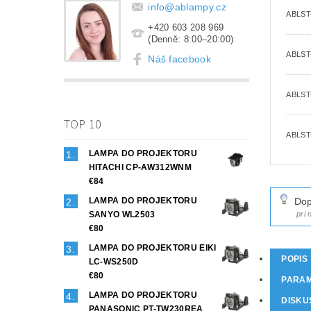
info
@
ablampy.cz
ABLST
+420 603 208 969
(Denně: 8:00–20:00)
ABLST
Náš facebook
ABLST
TOP 10
ABLST
LAMPA DO PROJEKTORU
HITACHI CP-AW312WNM
€84
LAMPA DO PROJEKTORU
Dop
SANYO WL2503
pri
€80
LAMPA DO PROJEKTORU EIKI
POPIS
LC-WS250D
€80
PARA
LAMPA DO PROJEKTORU
DISKU
PANASONIC PT-TW230REA