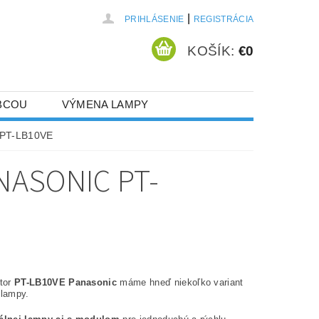
|
PRIHLÁSENIE
REGISTRÁCIA
KOŠÍK:
€0
BCOU
VÝMENA LAMPY
 PT-LB10VE
NASONIC PT-
ktor
PT-LB10VE Panasonic
máme hneď niekoľko variant
 lampy.