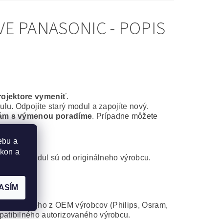
E PANASONIC - POPIS
rojektore vymeniť
.
lu. Odpojíte starý modul a zapojíte nový.
ám s výmenou poradíme
. Prípadne môžete
ebu a
ýkon a
ontážny modul sú od originálneho výrobcu.
ASÍM
 od niektorého z OEM výrobcov (Philips, Osram,
atibilného autorizovaného výrobcu.