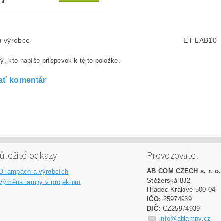
lu výrobce
ET-LAB10
ý, kto napíše príspevok k tejto položke.
ať komentár
ůležité odkazy
Provozovatel
AB COM CZECH s. r. o.
O lampách a výrobcích
Stěžerská 882
Výměna lampy v projektoru
Hradec Králové 500 04
IČO:
25974939
DIČ:
CZ25974939
info@ablampy.cz