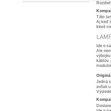
Rozdiel
Kompat
Táto la
Aj keď 
ktoré n
LAM
Ide o s
Ale nem
výbojku
káblov,
modulo
Origin
Jedná s
avšak u
Výsledná
Kompat
Dostane
Ide o n