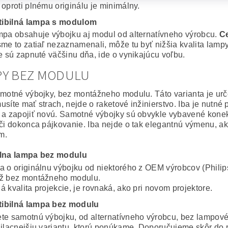
 oproti plnému originálu je minimálny.
ibilná lampa s modulom
mpa obsahuje výbojku aj modul od alternatívneho výrobcu.
Ce
sme to zatiaľ nezaznamenali, môže tu byť nižšia kvalita lampy
ie sú zapnuté väčšinu dňa, ide o vynikajúcu voľbu.
PY BEZ MODULU
amotné výbojky, bez montážneho modulu. Táto varianta je ur
usíte mať strach, nejde o raketové inžinierstvo. Iba je nutné
 a zapojiť novú. Samotné výbojky sú obvykle vybavené konekto
 či dokonca pájkovanie. Iba nejde o tak elegantnú výmenu, a
m.
álna lampa bez modulu
a o originálnu výbojku od niektorého z OEM výrobcov (Philip
ž bez montážneho modulu.
 kvalita projekcie, je rovnaká, ako pri novom projektore.
ibilná lampa bez modulu
te samotnú výbojku, od alternatívneho výrobcu, bez lampov
ajlacnejšiu variantu, ktorú ponúkame. Doporučujeme skôr do 