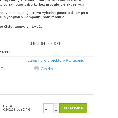
nálnej lampy aj s modulom
pre jednoduchú a rýchlu
až po
samotnú výbojku bez modulu
pre skúsených
.
rou variantou je aj cenovo výhodná
generická lampa s
nou výbojkou v kompatibilnom module
.
é číslo lampy:
ET-LAB10
od €63,64 bez DPH
z DPH
a
Lampy pre projektory Panasonic
Tlač
Otázka
€294
€242,98 bez DPH