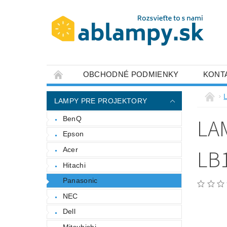
OBCHODNÉ PODMIENKY
KONT
LAMPY PRE PROJEKTORY
LA
BenQ
Epson
LB
Acer
Hitachi
Panasonic
NEC
Dell
Mitsubishi