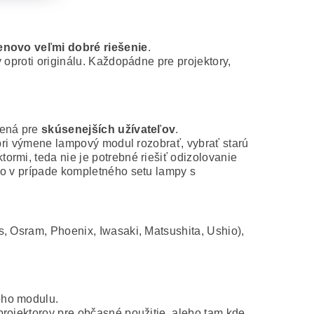
novo veľmi dobré riešenie
.
 oproti originálu. Každopádne pre projektory,
čená pre
skúsenejších užívateľov
.
 pri výmene lampový modul rozobrať, vybrať starú
rmi, teda nie je potrebné riešiť odizolovanie
ko v prípade kompletného setu lampy s
s, Osram, Phoenix, Iwasaki, Matsushita, Ushio),
ého modulu.
projektorov pre občasné použitie, alebo tam kde