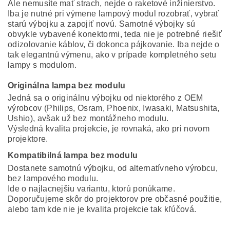
Ale nemusíte mať strach, nejde o raketové inžinierstvo.
Iba je nutné pri výmene lampový modul rozobrať, vybrať
starú výbojku a zapojiť novú. Samotné výbojky sú
obvykle vybavené konektormi, teda nie je potrebné riešiť
odizolovanie káblov, či dokonca pájkovanie. Iba nejde o
tak elegantnú výmenu, ako v prípade kompletného setu
lampy s modulom.
Originálna lampa bez modulu
Jedná sa o originálnu výbojku od niektorého z OEM
výrobcov (Philips, Osram, Phoenix, Iwasaki, Matsushita,
Ushio), avšak už bez montážneho modulu.
Výsledná kvalita projekcie, je rovnaká, ako pri novom
projektore.
Kompatibilná lampa bez modulu
Dostanete samotnú výbojku, od alternatívneho výrobcu,
bez lampového modulu.
Ide o najlacnejšiu variantu, ktorú ponúkame.
Doporučujeme skôr do projektorov pre občasné použitie,
alebo tam kde nie je kvalita projekcie tak kľúčová.