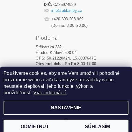
DIČ:
CZ25974939
info@ablampy.cz
+420 603 208 969
(Denně: 8:00–20:00)
Prodejna
Stěžerská 882
Hradec Králové 500 04
GPS: 50.2122042N, 15.8037647E
Otevírací doba: Po-Pá 8:00-17:00
Používame cookies, aby sme Vám umožnili pohodlné
Shoptet.sk
|
MôjPrvýEshop.sk
prezeranie webu a vďaka analýze prevádzky webu
neustále zlepšovali jeho funkcie, výkon a
použiteľnosť.
Viac informácií.
2026 ©
ablampy.sk
, všetky práva vyhradené
Vytvoril Shoptet
NASTAVENIE
Podle zákona o evidenci tržeb je prodávající povinen
vystavit kupujícímu účtenku. Zároveň je povinen zaevidovat
ODMIETNUŤ
SÚHLASÍM
přijatou tržbu u správce daně online; v případě technického