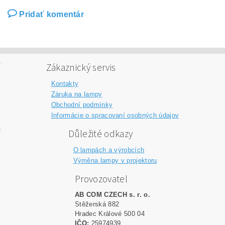
Pridať komentár
Zákaznický servis
Kontakty
Záruka na lampy
Obchodní podmínky
Informácie o spracovaní osobných údajov
Důležité odkazy
O lampách a výrobcích
Výměna lampy v projektoru
Provozovatel
AB COM CZECH s. r. o.
Stěžerská 882
Hradec Králové 500 04
IČO:
25974939