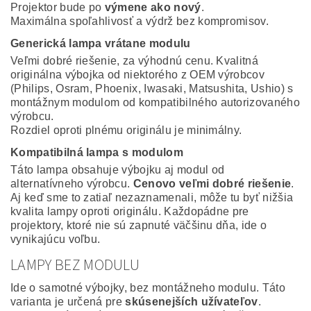
Projektor bude po
výmene ako nový
.
Maximálna spoľahlivosť a výdrž bez kompromisov.
Generická lampa vrátane modulu
Veľmi dobré riešenie, za výhodnú cenu. Kvalitná
originálna výbojka od niektorého z OEM výrobcov
(Philips, Osram, Phoenix, Iwasaki, Matsushita, Ushio) s
montážnym modulom od kompatibilného autorizovaného
výrobcu.
Rozdiel oproti plnému originálu je minimálny.
Kompatibilná lampa s modulom
Táto lampa obsahuje výbojku aj modul od
alternatívneho výrobcu.
Cenovo veľmi dobré riešenie
.
Aj keď sme to zatiaľ nezaznamenali, môže tu byť nižšia
kvalita lampy oproti originálu. Každopádne pre
projektory, ktoré nie sú zapnuté väčšinu dňa, ide o
vynikajúcu voľbu.
LAMPY BEZ MODULU
Ide o samotné výbojky, bez montážneho modulu. Táto
varianta je určená pre
skúsenejších užívateľov
.