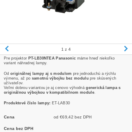
1
z 4
Pre projektor
PT-LB30NTEA Panasonic
máme hneď niekoľko
variant náhradnej lampy.
Od
originálnej lampy aj s modulom
pre jednoduchú a rýchlu
výmenu, až po
samotnú výbojku bez modulu
pre skúsených
užívateľov.
Veľmi dobrou variantou je aj cenovo výhodná
generická lampa s
originálnou výbojkou v kompatibilnom module
.
Produktové číslo lampy:
ET-LAB30
Cena
od €69,42 bez DPH
Cena bez DPH