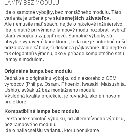
LAMPY BEZ MODULU
Ide o samotné výbojky, bez montážneho modulu. Táto
varianta je určená pre
skúsenejších užívateľov
.
Ale nemusíte mať strach, nejde o raketové inžinierstvo.
Iba je nutné pri výmene lampový modul rozobrať, vybrať
starú výbojku a zapojiť novú. Samotné výbojky sú
obvykle vybavené konektormi, teda nie je potrebné riešiť
odizolovanie káblov, či dokonca pájkovanie. Iba nejde o
tak elegantnú výmenu, ako v prípade kompletného setu
lampy s modulom.
Originálna lampa bez modulu
Jedná sa o originálnu výbojku od niektorého z OEM
výrobcov (Philips, Osram, Phoenix, Iwasaki, Matsushita,
Ushio), avšak už bez montážneho modulu.
Výsledná kvalita projekcie, je rovnaká, ako pri novom
projektore.
Kompatibilná lampa bez modulu
Dostanete samotnú výbojku, od alternatívneho výrobcu,
bez lampového modulu.
Ide o najlacnejšiu variantu, ktorú ponúkame.