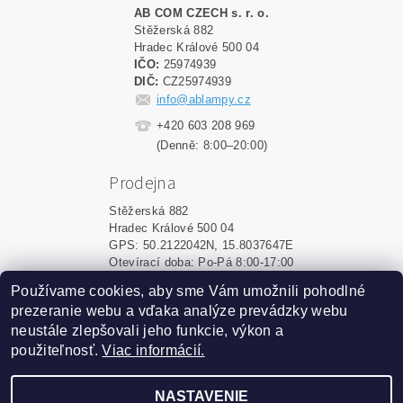
AB COM CZECH s. r. o.
Stěžerská 882
Hradec Králové 500 04
IČO:
25974939
DIČ:
CZ25974939
info@ablampy.cz
+420 603 208 969
(Denně: 8:00–20:00)
Prodejna
Stěžerská 882
Hradec Králové 500 04
GPS: 50.2122042N, 15.8037647E
Otevírací doba: Po-Pá 8:00-17:00
Používame cookies, aby sme Vám umožnili pohodlné
Shoptet.sk
|
MôjPrvýEshop.sk
prezeranie webu a vďaka analýze prevádzky webu
neustále zlepšovali jeho funkcie, výkon a
použiteľnosť.
Viac informácií.
2026 ©
ablampy.sk
, všetky práva vyhradené
Vytvoril Shoptet
NASTAVENIE