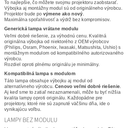
To najlepšie, čo môžete svojmu projektoru zaobstarať.
Výbojka aj montážny modul sú od originálneho výrobcu.
Projektor bude po
výmene ako nový
.
Maximálna spoľahlivosť a výdrž bez kompromisov.
Generická lampa vrátane modulu
Veľmi dobré riešenie, za výhodnú cenu. Kvalitná
originálna výbojka od niektorého z OEM výrobcov
(Philips, Osram, Phoenix, Iwasaki, Matsushita, Ushio) s
montážnym modulom od kompatibilného autorizovaného
výrobcu.
Rozdiel oproti plnému originálu je minimálny.
Kompatibilná lampa s modulom
Táto lampa obsahuje výbojku aj modul od
alternatívneho výrobcu.
Cenovo veľmi dobré riešenie
.
Aj keď sme to zatiaľ nezaznamenali, môže tu byť nižšia
kvalita lampy oproti originálu. Každopádne pre
projektory, ktoré nie sú zapnuté väčšinu dňa, ide o
vynikajúcu voľbu.
LAMPY BEZ MODULU