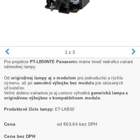
1
z 3
Pre projektor
PT-LB50NTE Panasonic
máme hneď niekoľko variant
náhradnej lampy.
Od
originálnej lampy aj s modulom
pre jednoduchú a rýchlu
výmenu, až po
samotnú výbojku bez modulu
pre skúsených
užívateľov.
Veľmi dobrou variantou je aj cenovo výhodná
generická lampa s
originálnou výbojkou v kompatibilnom module
.
Produktové číslo lampy:
ET-LAB50
Cena
od €63,64 bez DPH
Cena bez DPH