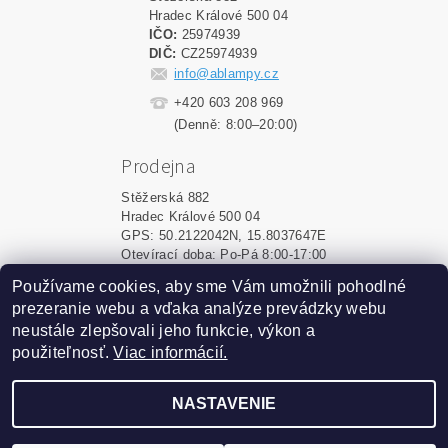
Hradec Králové 500 04
IČO:
25974939
DIČ:
CZ25974939
info@ablampy.cz
+420 603 208 969
(Denně: 8:00–20:00)
Prodejna
Stěžerská 882
Hradec Králové 500 04
GPS: 50.2122042N, 15.8037647E
Otevírací doba: Po-Pá 8:00-17:00
Používame cookies, aby sme Vám umožnili pohodlné
Shoptet.sk
|
MôjPrvýEshop.sk
prezeranie webu a vďaka analýze prevádzky webu
neustále zlepšovali jeho funkcie, výkon a
použiteľnosť.
Viac informácií.
2026 ©
ablampy.sk
, všetky práva vyhradené
Vytvoril Shoptet
NASTAVENIE
Podle zákona o evidenci tržeb je prodávající povinen