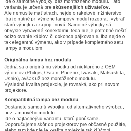
Ide o samotné výbojky, bez montážneho modulu. Táto
varianta je určená pre
skúsenejších užívateľov
.
Ale nemusíte mať strach, nejde o raketové inžinierstvo.
Iba je nutné pri výmene lampový modul rozobrať, vybrať
starú výbojku a zapojiť novú. Samotné výbojky sú
obvykle vybavené konektormi, teda nie je potrebné riešiť
odizolovanie káblov, či dokonca pájkovanie. Iba nejde o
tak elegantnú výmenu, ako v prípade kompletného setu
lampy s modulom.
Originálna lampa bez modulu
Jedná sa o originálnu výbojku od niektorého z OEM
výrobcov (Philips, Osram, Phoenix, Iwasaki, Matsushita,
Ushio), avšak už bez montážneho modulu.
Výsledná kvalita projekcie, je rovnaká, ako pri novom
projektore.
Kompatibilná lampa bez modulu
Dostanete samotnú výbojku, od alternatívneho výrobcu,
bez lampového modulu.
Ide o najlacnejšiu variantu, ktorú ponúkame.
Doporučujeme skôr do projektorov pre občasné použitie,
alebo tam kde nie je kvalita projekcie tak kľúčová.