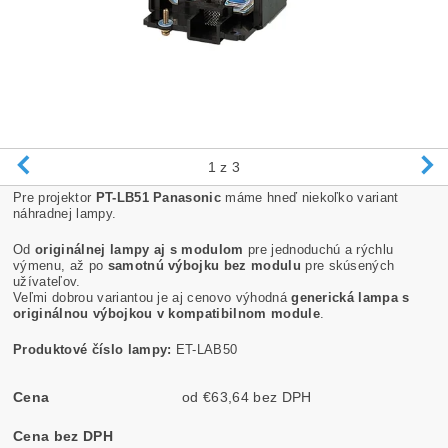
1
z 3
Pre projektor
PT-LB51 Panasonic
máme hneď niekoľko variant
náhradnej lampy.
Od
originálnej lampy aj s modulom
pre jednoduchú a rýchlu
výmenu, až po
samotnú výbojku bez modulu
pre skúsených
užívateľov.
Veľmi dobrou variantou je aj cenovo výhodná
generická lampa s
originálnou výbojkou v kompatibilnom module
.
Produktové číslo lampy:
ET-LAB50
Cena
od €63,64 bez DPH
Cena bez DPH