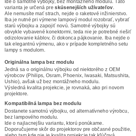
Ide o samotné výbojky, bez montážneho modulu. Táto
varianta je určená pre
skúsenejších užívateľov
.
Ale nemusíte mať strach, nejde o raketové inžinierstvo.
Iba je nutné pri výmene lampový modul rozobrať, vybrať
starú výbojku a zapojiť novú. Samotné výbojky sú
obvykle vybavené konektormi, teda nie je potrebné riešiť
odizolovanie káblov, či dokonca pájkovanie. Iba nejde o
tak elegantnú výmenu, ako v prípade kompletného setu
lampy s modulom.
Originálna lampa bez modulu
Jedná sa o originálnu výbojku od niektorého z OEM
výrobcov (Philips, Osram, Phoenix, Iwasaki, Matsushita,
Ushio), avšak už bez montážneho modulu.
Výsledná kvalita projekcie, je rovnaká, ako pri novom
projektore.
Kompatibilná lampa bez modulu
Dostanete samotnú výbojku, od alternatívneho výrobcu,
bez lampového modulu.
Ide o najlacnejšiu variantu, ktorú ponúkame.
Doporučujeme skôr do projektorov pre občasné použitie,
alebo tam kde nie je kvalita projekcie tak kľúčová.