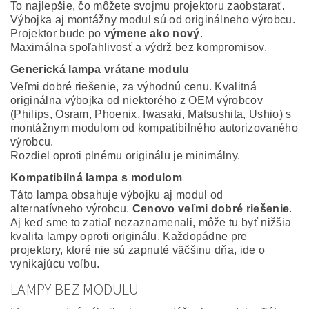
To najlepšie, čo môžete svojmu projektoru zaobstarať.
Výbojka aj montážny modul sú od originálneho výrobcu.
Projektor bude po
výmene ako nový
.
Maximálna spoľahlivosť a výdrž bez kompromisov.
Generická lampa vrátane modulu
Veľmi dobré riešenie, za výhodnú cenu. Kvalitná
originálna výbojka od niektorého z OEM výrobcov
(Philips, Osram, Phoenix, Iwasaki, Matsushita, Ushio) s
montážnym modulom od kompatibilného autorizovaného
výrobcu.
Rozdiel oproti plnému originálu je minimálny.
Kompatibilná lampa s modulom
Táto lampa obsahuje výbojku aj modul od
alternatívneho výrobcu.
Cenovo veľmi dobré riešenie
.
Aj keď sme to zatiaľ nezaznamenali, môže tu byť nižšia
kvalita lampy oproti originálu. Každopádne pre
projektory, ktoré nie sú zapnuté väčšinu dňa, ide o
vynikajúcu voľbu.
LAMPY BEZ MODULU