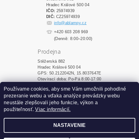
Hradec Králové 500 04
IČO:
25974939
DIČ:
CZ25974939
info@ablampy.cz
+420 603 208 969
(Denně: 8:00–20:00)
Prodejna
Stěžerská 882
Hradec Králové 500 04
GPS: 50.2122042N, 15.8037647E
Otevírací doba: Po-Pá 8:00-17:00
Používame cookies, aby sme Vám umožnili pohodlné
Shoptet.sk
|
MôjPrvýEshop.sk
prezeranie webu a vďaka analýze prevádzky webu
neustále zlepšovali jeho funkcie, výkon a
použiteľnosť.
Viac informácií.
2026 ©
ablampy.sk
, všetky práva vyhradené
Vytvoril Shoptet
NASTAVENIE
Podle zákona o evidenci tržeb je prodávající povinen