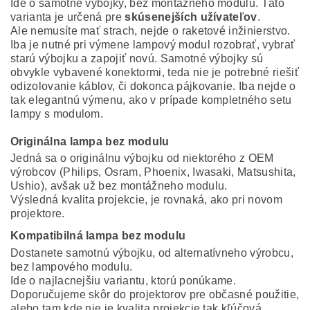
Ide o samotné výbojky, bez montážneho modulu. Táto
varianta je určená pre
skúsenejších užívateľov
.
Ale nemusíte mať strach, nejde o raketové inžinierstvo.
Iba je nutné pri výmene lampový modul rozobrať, vybrať
starú výbojku a zapojiť novú. Samotné výbojky sú
obvykle vybavené konektormi, teda nie je potrebné riešiť
odizolovanie káblov, či dokonca pájkovanie. Iba nejde o
tak elegantnú výmenu, ako v prípade kompletného setu
lampy s modulom.
Originálna lampa bez modulu
Jedná sa o originálnu výbojku od niektorého z OEM
výrobcov (Philips, Osram, Phoenix, Iwasaki, Matsushita,
Ushio), avšak už bez montážneho modulu.
Výsledná kvalita projekcie, je rovnaká, ako pri novom
projektore.
Kompatibilná lampa bez modulu
Dostanete samotnú výbojku, od alternatívneho výrobcu,
bez lampového modulu.
Ide o najlacnejšiu variantu, ktorú ponúkame.
Doporučujeme skôr do projektorov pre občasné použitie,
alebo tam kde nie je kvalita projekcie tak kľúčová.