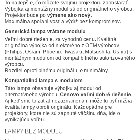
To najlepšie, čo môžete svojmu projektoru zaobstarať.
Výbojka aj montážny modul sú od originálneho výrobcu.
Projektor bude po
výmene ako nový
.
Maximálna spoľahlivosť a výdrž bez kompromisov.
Generická lampa vrátane modulu
Veľmi dobré riešenie, za výhodnú cenu. Kvalitná
originálna výbojka od niektorého z OEM výrobcov
(Philips, Osram, Phoenix, Iwasaki, Matsushita, Ushio) s
montážnym modulom od kompatibilného autorizovaného
výrobcu.
Rozdiel oproti plnému originálu je minimálny.
Kompatibilná lampa s modulom
Táto lampa obsahuje výbojku aj modul od
alternatívneho výrobcu.
Cenovo veľmi dobré riešenie
.
Aj keď sme to zatiaľ nezaznamenali, môže tu byť nižšia
kvalita lampy oproti originálu. Každopádne pre
projektory, ktoré nie sú zapnuté väčšinu dňa, ide o
vynikajúcu voľbu.
LAMPY BEZ MODULU