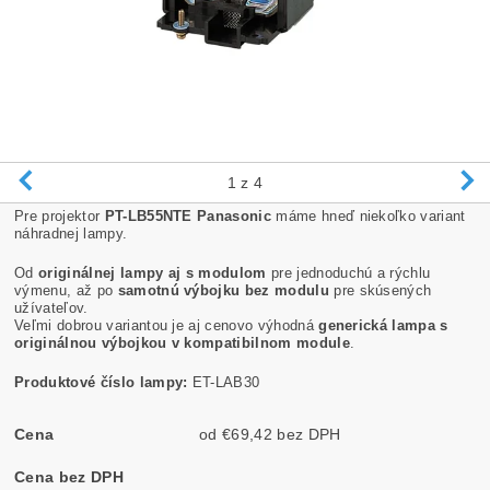
1
z 4
Pre projektor
PT-LB55NTE Panasonic
máme hneď niekoľko variant
náhradnej lampy.
Od
originálnej lampy aj s modulom
pre jednoduchú a rýchlu
výmenu, až po
samotnú výbojku bez modulu
pre skúsených
užívateľov.
Veľmi dobrou variantou je aj cenovo výhodná
generická lampa s
originálnou výbojkou v kompatibilnom module
.
Produktové číslo lampy:
ET-LAB30
Cena
od €69,42 bez DPH
Cena bez DPH