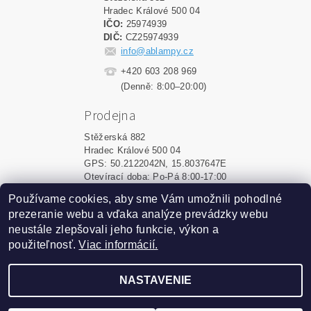
Hradec Králové 500 04
IČO:
25974939
DIČ:
CZ25974939
info@ablampy.cz
+420 603 208 969
(Denně: 8:00–20:00)
Prodejna
Stěžerská 882
Hradec Králové 500 04
GPS: 50.2122042N, 15.8037647E
Otevírací doba: Po-Pá 8:00-17:00
Používame cookies, aby sme Vám umožnili pohodlné
Shoptet.sk
|
MôjPrvýEshop.sk
prezeranie webu a vďaka analýze prevádzky webu
neustále zlepšovali jeho funkcie, výkon a
použiteľnosť.
Viac informácií.
2026 ©
ablampy.sk
, všetky práva vyhradené
Vytvoril Shoptet
NASTAVENIE
Podle zákona o evidenci tržeb je prodávající povinen