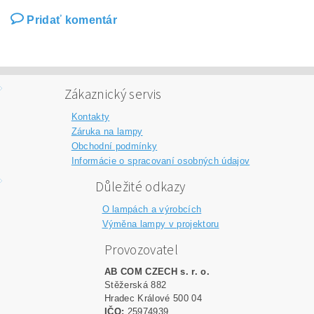
Pridať komentár
Zákaznický servis
Kontakty
Záruka na lampy
Obchodní podmínky
Informácie o spracovaní osobných údajov
Důležité odkazy
O lampách a výrobcích
Výměna lampy v projektoru
Provozovatel
AB COM CZECH s. r. o.
Stěžerská 882
Hradec Králové 500 04
IČO:
25974939