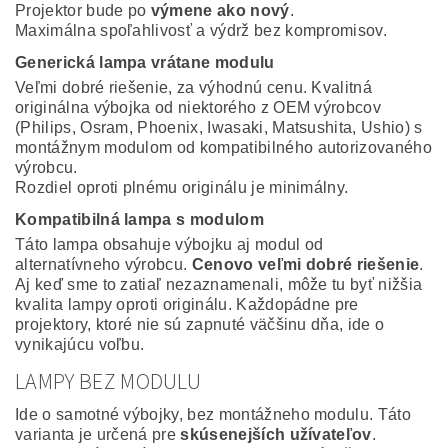
Projektor bude po
výmene ako nový
.
Maximálna spoľahlivosť a výdrž bez kompromisov.
Generická lampa vrátane modulu
Veľmi dobré riešenie, za výhodnú cenu. Kvalitná
originálna výbojka od niektorého z OEM výrobcov
(Philips, Osram, Phoenix, Iwasaki, Matsushita, Ushio) s
montážnym modulom od kompatibilného autorizovaného
výrobcu.
Rozdiel oproti plnému originálu je minimálny.
Kompatibilná lampa s modulom
Táto lampa obsahuje výbojku aj modul od
alternatívneho výrobcu.
Cenovo veľmi dobré riešenie
.
Aj keď sme to zatiaľ nezaznamenali, môže tu byť nižšia
kvalita lampy oproti originálu. Každopádne pre
projektory, ktoré nie sú zapnuté väčšinu dňa, ide o
vynikajúcu voľbu.
LAMPY BEZ MODULU
Ide o samotné výbojky, bez montážneho modulu. Táto
varianta je určená pre
skúsenejších užívateľov
.