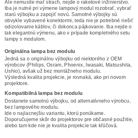
Ale nemusíte mať strach, nejde o raketové inžinierstvo.
Iba je nutné pri výmene lampový modul rozobrať, vybrať
starú výbojku a zapojiť novú. Samotné výbojky sú
obvykle vybavené konektormi, teda nie je potrebné riešiť
odizolovanie káblov, či dokonca pájkovanie. Iba nejde o
tak elegantnú výmenu, ako v prípade kompletného setu
lampy s modulom.
Originálna lampa bez modulu
Jedná sa o originálnu výbojku od niektorého z OEM
výrobcov (Philips, Osram, Phoenix, Iwasaki, Matsushita,
Ushio), avšak už bez montážneho modulu.
Výsledná kvalita projekcie, je rovnaká, ako pri novom
projektore.
Kompatibilná lampa bez modulu
Dostanete samotnú výbojku, od alternatívneho výrobcu,
bez lampového modulu.
Ide o najlacnejšiu variantu, ktorú ponúkame.
Doporučujeme skôr do projektorov pre občasné použitie,
alebo tam kde nie je kvalita projekcie tak kľúčová.