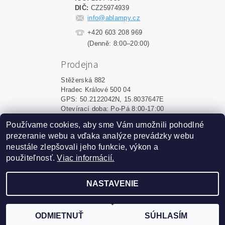
DIČ:
CZ25974939
info@ablampy.cz
+420 603 208 969
(Denně: 8:00–20:00)
Prodejna
Stěžerská 882
Hradec Králové 500 04
GPS: 50.2122042N, 15.8037647E
Otevírací doba: Po-Pá 8:00-17:00
Používame cookies, aby sme Vám umožnili pohodlné
Shoptet.sk
|
MôjPrvýEshop.sk
prezeranie webu a vďaka analýze prevádzky webu
neustále zlepšovali jeho funkcie, výkon a
použiteľnosť.
Viac informácií.
2026 ©
ablampy.sk
, všetky práva vyhradené
Vytvoril Shoptet
NASTAVENIE
Podle zákona o evidenci tržeb je prodávající povinen
vystavit kupujícímu účtenku. Zároveň je povinen zaevidovat
ODMIETNUŤ
SÚHLASÍM
přijatou tržbu u správce daně online; v případě technického