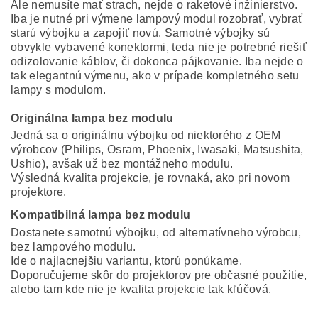
Ale nemusíte mať strach, nejde o raketové inžinierstvo.
Iba je nutné pri výmene lampový modul rozobrať, vybrať
starú výbojku a zapojiť novú. Samotné výbojky sú
obvykle vybavené konektormi, teda nie je potrebné riešiť
odizolovanie káblov, či dokonca pájkovanie. Iba nejde o
tak elegantnú výmenu, ako v prípade kompletného setu
lampy s modulom.
Originálna lampa bez modulu
Jedná sa o originálnu výbojku od niektorého z OEM
výrobcov (Philips, Osram, Phoenix, Iwasaki, Matsushita,
Ushio), avšak už bez montážneho modulu.
Výsledná kvalita projekcie, je rovnaká, ako pri novom
projektore.
Kompatibilná lampa bez modulu
Dostanete samotnú výbojku, od alternatívneho výrobcu,
bez lampového modulu.
Ide o najlacnejšiu variantu, ktorú ponúkame.
Doporučujeme skôr do projektorov pre občasné použitie,
alebo tam kde nie je kvalita projekcie tak kľúčová.