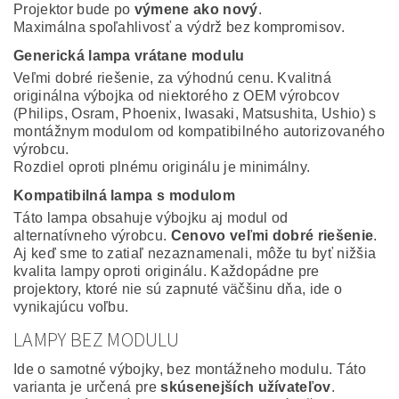
Projektor bude po
výmene ako nový
.
Maximálna spoľahlivosť a výdrž bez kompromisov.
Generická lampa vrátane modulu
Veľmi dobré riešenie, za výhodnú cenu. Kvalitná
originálna výbojka od niektorého z OEM výrobcov
(Philips, Osram, Phoenix, Iwasaki, Matsushita, Ushio) s
montážnym modulom od kompatibilného autorizovaného
výrobcu.
Rozdiel oproti plnému originálu je minimálny.
Kompatibilná lampa s modulom
Táto lampa obsahuje výbojku aj modul od
alternatívneho výrobcu.
Cenovo veľmi dobré riešenie
.
Aj keď sme to zatiaľ nezaznamenali, môže tu byť nižšia
kvalita lampy oproti originálu. Každopádne pre
projektory, ktoré nie sú zapnuté väčšinu dňa, ide o
vynikajúcu voľbu.
LAMPY BEZ MODULU
Ide o samotné výbojky, bez montážneho modulu. Táto
varianta je určená pre
skúsenejších užívateľov
.