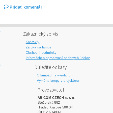
Pridať komentár
Zákaznický servis
Kontakty
Záruka na lampy
Obchodní podmínky
Informácie o spracovaní osobných údajov
Důležité odkazy
O lampách a výrobcích
Výměna lampy v projektoru
Provozovatel
AB COM CZECH s. r. o.
Stěžerská 882
Hradec Králové 500 04
IČO:
25974939