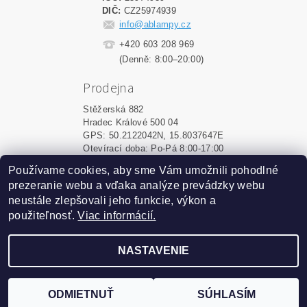
DIČ:
CZ25974939
info@ablampy.cz
+420 603 208 969
(Denně: 8:00–20:00)
Prodejna
Stěžerská 882
Hradec Králové 500 04
GPS: 50.2122042N, 15.8037647E
Otevírací doba: Po-Pá 8:00-17:00
Používame cookies, aby sme Vám umožnili pohodlné
Shoptet.sk
|
MôjPrvýEshop.sk
prezeranie webu a vďaka analýze prevádzky webu
neustále zlepšovali jeho funkcie, výkon a
použiteľnosť.
Viac informácií.
2026 ©
ablampy.sk
, všetky práva vyhradené
Vytvoril Shoptet
NASTAVENIE
Podle zákona o evidenci tržeb je prodávající povinen
vystavit kupujícímu účtenku. Zároveň je povinen zaevidovat
ODMIETNUŤ
SÚHLASÍM
přijatou tržbu u správce daně online; v případě technického