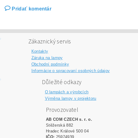
Pridať komentár
Zákaznický servis
Kontakty
Záruka na lampy
Obchodní podmínky
Informácie o spracovaní osobných údajov
Důležité odkazy
O lampách a výrobcích
Výměna lampy v projektoru
Provozovatel
AB COM CZECH s. r. o.
Stěžerská 882
Hradec Králové 500 04
IČO:
25974939