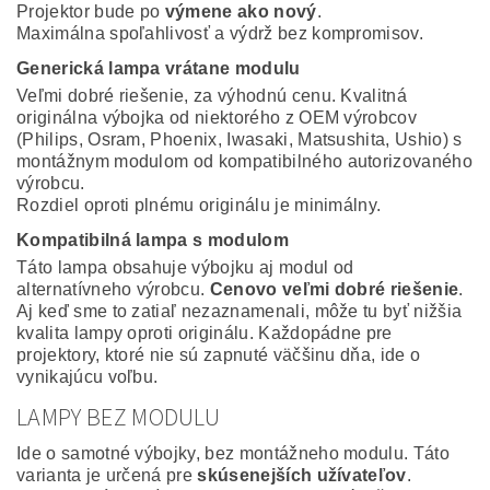
Projektor bude po
výmene ako nový
.
Maximálna spoľahlivosť a výdrž bez kompromisov.
Generická lampa vrátane modulu
Veľmi dobré riešenie, za výhodnú cenu. Kvalitná
originálna výbojka od niektorého z OEM výrobcov
(Philips, Osram, Phoenix, Iwasaki, Matsushita, Ushio) s
montážnym modulom od kompatibilného autorizovaného
výrobcu.
Rozdiel oproti plnému originálu je minimálny.
Kompatibilná lampa s modulom
Táto lampa obsahuje výbojku aj modul od
alternatívneho výrobcu.
Cenovo veľmi dobré riešenie
.
Aj keď sme to zatiaľ nezaznamenali, môže tu byť nižšia
kvalita lampy oproti originálu. Každopádne pre
projektory, ktoré nie sú zapnuté väčšinu dňa, ide o
vynikajúcu voľbu.
LAMPY BEZ MODULU
Ide o samotné výbojky, bez montážneho modulu. Táto
varianta je určená pre
skúsenejších užívateľov
.