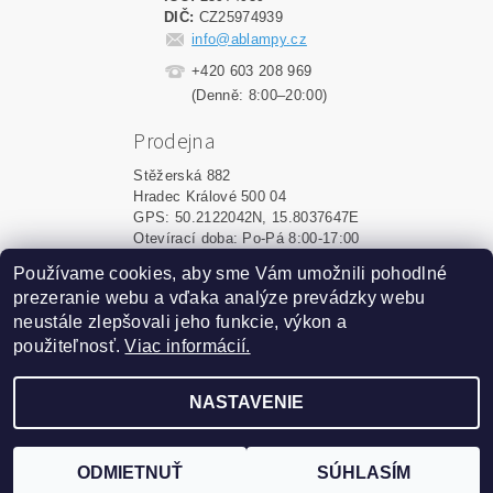
DIČ:
CZ25974939
info@ablampy.cz
+420 603 208 969
(Denně: 8:00–20:00)
Prodejna
Stěžerská 882
Hradec Králové 500 04
GPS: 50.2122042N, 15.8037647E
Otevírací doba: Po-Pá 8:00-17:00
Používame cookies, aby sme Vám umožnili pohodlné
Shoptet.sk
|
MôjPrvýEshop.sk
prezeranie webu a vďaka analýze prevádzky webu
neustále zlepšovali jeho funkcie, výkon a
použiteľnosť.
Viac informácií.
2026 ©
ablampy.sk
, všetky práva vyhradené
Vytvoril Shoptet
NASTAVENIE
Podle zákona o evidenci tržeb je prodávající povinen
vystavit kupujícímu účtenku. Zároveň je povinen zaevidovat
ODMIETNUŤ
SÚHLASÍM
přijatou tržbu u správce daně online; v případě technického