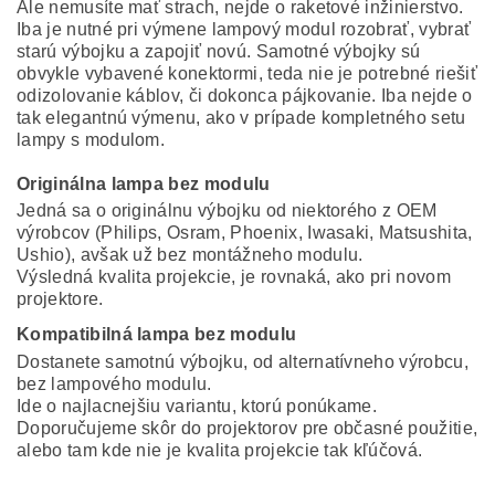
Ale nemusíte mať strach, nejde o raketové inžinierstvo.
Iba je nutné pri výmene lampový modul rozobrať, vybrať
starú výbojku a zapojiť novú. Samotné výbojky sú
obvykle vybavené konektormi, teda nie je potrebné riešiť
odizolovanie káblov, či dokonca pájkovanie. Iba nejde o
tak elegantnú výmenu, ako v prípade kompletného setu
lampy s modulom.
Originálna lampa bez modulu
Jedná sa o originálnu výbojku od niektorého z OEM
výrobcov (Philips, Osram, Phoenix, Iwasaki, Matsushita,
Ushio), avšak už bez montážneho modulu.
Výsledná kvalita projekcie, je rovnaká, ako pri novom
projektore.
Kompatibilná lampa bez modulu
Dostanete samotnú výbojku, od alternatívneho výrobcu,
bez lampového modulu.
Ide o najlacnejšiu variantu, ktorú ponúkame.
Doporučujeme skôr do projektorov pre občasné použitie,
alebo tam kde nie je kvalita projekcie tak kľúčová.