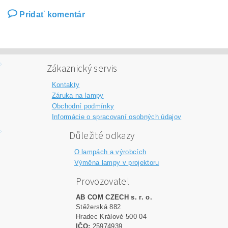
Pridať komentár
Zákaznický servis
Kontakty
Záruka na lampy
Obchodní podmínky
Informácie o spracovaní osobných údajov
Důležité odkazy
O lampách a výrobcích
Výměna lampy v projektoru
Provozovatel
AB COM CZECH s. r. o.
Stěžerská 882
Hradec Králové 500 04
IČO:
25974939