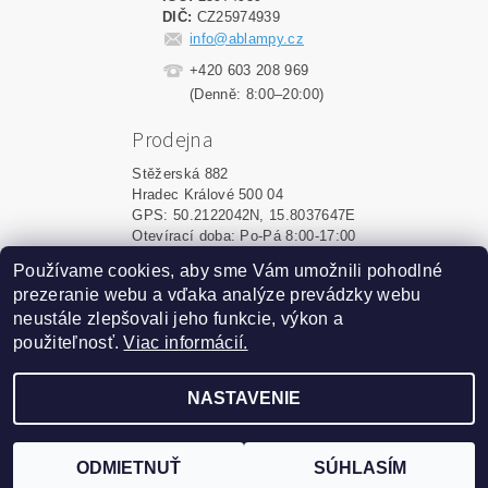
DIČ:
CZ25974939
info@ablampy.cz
+420 603 208 969
(Denně: 8:00–20:00)
Prodejna
Stěžerská 882
Hradec Králové 500 04
GPS: 50.2122042N, 15.8037647E
Otevírací doba: Po-Pá 8:00-17:00
Používame cookies, aby sme Vám umožnili pohodlné
Shoptet.sk
|
MôjPrvýEshop.sk
prezeranie webu a vďaka analýze prevádzky webu
neustále zlepšovali jeho funkcie, výkon a
použiteľnosť.
Viac informácií.
2026 ©
ablampy.sk
, všetky práva vyhradené
Vytvoril Shoptet
NASTAVENIE
Podle zákona o evidenci tržeb je prodávající povinen
vystavit kupujícímu účtenku. Zároveň je povinen zaevidovat
ODMIETNUŤ
SÚHLASÍM
přijatou tržbu u správce daně online; v případě technického