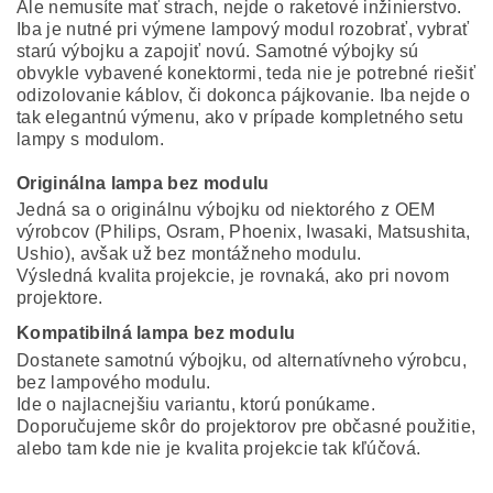
Ale nemusíte mať strach, nejde o raketové inžinierstvo.
Iba je nutné pri výmene lampový modul rozobrať, vybrať
starú výbojku a zapojiť novú. Samotné výbojky sú
obvykle vybavené konektormi, teda nie je potrebné riešiť
odizolovanie káblov, či dokonca pájkovanie. Iba nejde o
tak elegantnú výmenu, ako v prípade kompletného setu
lampy s modulom.
Originálna lampa bez modulu
Jedná sa o originálnu výbojku od niektorého z OEM
výrobcov (Philips, Osram, Phoenix, Iwasaki, Matsushita,
Ushio), avšak už bez montážneho modulu.
Výsledná kvalita projekcie, je rovnaká, ako pri novom
projektore.
Kompatibilná lampa bez modulu
Dostanete samotnú výbojku, od alternatívneho výrobcu,
bez lampového modulu.
Ide o najlacnejšiu variantu, ktorú ponúkame.
Doporučujeme skôr do projektorov pre občasné použitie,
alebo tam kde nie je kvalita projekcie tak kľúčová.