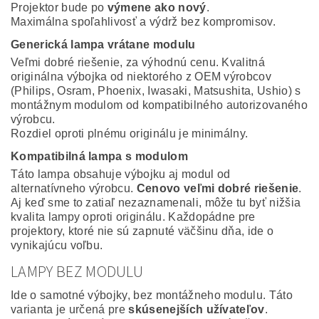
Projektor bude po
výmene ako nový
.
Maximálna spoľahlivosť a výdrž bez kompromisov.
Generická lampa vrátane modulu
Veľmi dobré riešenie, za výhodnú cenu. Kvalitná
originálna výbojka od niektorého z OEM výrobcov
(Philips, Osram, Phoenix, Iwasaki, Matsushita, Ushio) s
montážnym modulom od kompatibilného autorizovaného
výrobcu.
Rozdiel oproti plnému originálu je minimálny.
Kompatibilná lampa s modulom
Táto lampa obsahuje výbojku aj modul od
alternatívneho výrobcu.
Cenovo veľmi dobré riešenie
.
Aj keď sme to zatiaľ nezaznamenali, môže tu byť nižšia
kvalita lampy oproti originálu. Každopádne pre
projektory, ktoré nie sú zapnuté väčšinu dňa, ide o
vynikajúcu voľbu.
LAMPY BEZ MODULU
Ide o samotné výbojky, bez montážneho modulu. Táto
varianta je určená pre
skúsenejších užívateľov
.