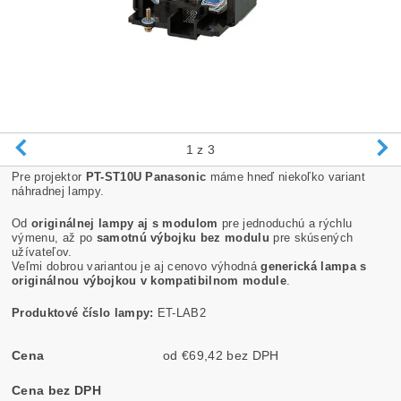
1
z 3
Pre projektor
PT-ST10U Panasonic
máme hneď niekoľko variant
náhradnej lampy.
Od
originálnej lampy aj s modulom
pre jednoduchú a rýchlu
výmenu, až po
samotnú výbojku bez modulu
pre skúsených
užívateľov.
Veľmi dobrou variantou je aj cenovo výhodná
generická lampa s
originálnou výbojkou v kompatibilnom module
.
Produktové číslo lampy:
ET-LAB2
Cena
od €69,42 bez DPH
Cena bez DPH