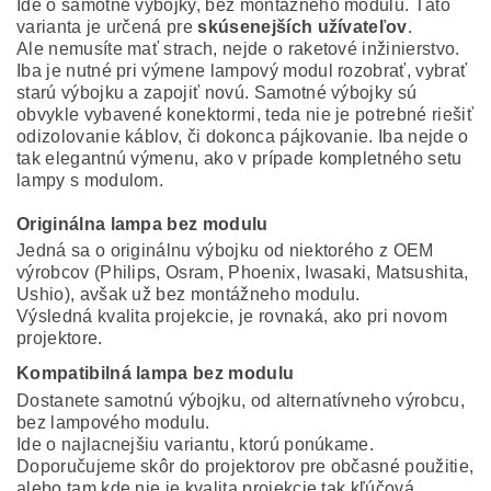
Ide o samotné výbojky, bez montážneho modulu. Táto
varianta je určená pre
skúsenejších užívateľov
.
Ale nemusíte mať strach, nejde o raketové inžinierstvo.
Iba je nutné pri výmene lampový modul rozobrať, vybrať
starú výbojku a zapojiť novú. Samotné výbojky sú
obvykle vybavené konektormi, teda nie je potrebné riešiť
odizolovanie káblov, či dokonca pájkovanie. Iba nejde o
tak elegantnú výmenu, ako v prípade kompletného setu
lampy s modulom.
Originálna lampa bez modulu
Jedná sa o originálnu výbojku od niektorého z OEM
výrobcov (Philips, Osram, Phoenix, Iwasaki, Matsushita,
Ushio), avšak už bez montážneho modulu.
Výsledná kvalita projekcie, je rovnaká, ako pri novom
projektore.
Kompatibilná lampa bez modulu
Dostanete samotnú výbojku, od alternatívneho výrobcu,
bez lampového modulu.
Ide o najlacnejšiu variantu, ktorú ponúkame.
Doporučujeme skôr do projektorov pre občasné použitie,
alebo tam kde nie je kvalita projekcie tak kľúčová.