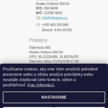
Hradec Králové 500 04
IČO:
25974939
DIČ:
CZ25974939
info@ablampy.cz
+420 603 208 969
(Denně: 8:00–20:00)
Prodejna
Stěžerská 882
Hradec Králové 500 04
GPS: 50.2122042N, 15.8037647E
Otevírací doba: Po-Pá 8:00-17:00
Používame cookies, aby sme Vám umožnili pohodlné
Shoptet.sk
|
MôjPrvýEshop.sk
prezeranie webu a vďaka analýze prevádzky webu
neustále zlepšovali jeho funkcie, výkon a
použiteľnosť.
Viac informácií.
2026 ©
ablampy.sk
, všetky práva vyhradené
Vytvoril Shoptet
NASTAVENIE
Podle zákona o evidenci tržeb je prodávající povinen