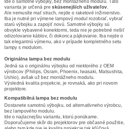
Ide o samotné výbojky, bez montážneho modulu. Táto
varianta je určená pre
skúsenejších užívateľov
.
Ale nemusíte mať strach, nejde o raketové inžinierstvo.
Iba je nutné pri výmene lampový modul rozobrať, vybrať
starú výbojku a zapojiť novú. Samotné výbojky sú
obvykle vybavené konektormi, teda nie je potrebné riešiť
odizolovanie káblov, či dokonca pájkovanie. Iba nejde o
tak elegantnú výmenu, ako v prípade kompletného setu
lampy s modulom.
Originálna lampa bez modulu
Jedná sa o originálnu výbojku od niektorého z OEM
výrobcov (Philips, Osram, Phoenix, Iwasaki, Matsushita,
Ushio), avšak už bez montážneho modulu.
Výsledná kvalita projekcie, je rovnaká, ako pri novom
projektore.
Kompatibilná lampa bez modulu
Dostanete samotnú výbojku, od alternatívneho výrobcu,
bez lampového modulu.
Ide o najlacnejšiu variantu, ktorú ponúkame.
Doporučujeme skôr do projektorov pre občasné použitie,
alebo tam kde nie je kvalita projekcie tak kľúčová.