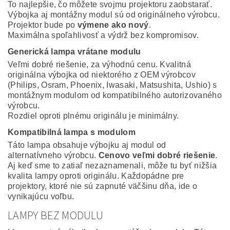
To najlepšie, čo môžete svojmu projektoru zaobstarať.
Výbojka aj montážny modul sú od originálneho výrobcu.
Projektor bude po
výmene ako nový
.
Maximálna spoľahlivosť a výdrž bez kompromisov.
Generická lampa vrátane modulu
Veľmi dobré riešenie, za výhodnú cenu. Kvalitná
originálna výbojka od niektorého z OEM výrobcov
(Philips, Osram, Phoenix, Iwasaki, Matsushita, Ushio) s
montážnym modulom od kompatibilného autorizovaného
výrobcu.
Rozdiel oproti plnému originálu je minimálny.
Kompatibilná lampa s modulom
Táto lampa obsahuje výbojku aj modul od
alternatívneho výrobcu.
Cenovo veľmi dobré riešenie
.
Aj keď sme to zatiaľ nezaznamenali, môže tu byť nižšia
kvalita lampy oproti originálu. Každopádne pre
projektory, ktoré nie sú zapnuté väčšinu dňa, ide o
vynikajúcu voľbu.
LAMPY BEZ MODULU