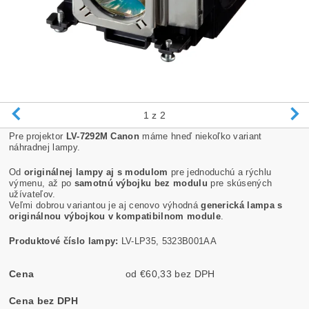
1
z 2
Pre projektor
LV-7292M Canon
máme hneď niekoľko variant
náhradnej lampy.
Od
originálnej lampy aj s modulom
pre jednoduchú a rýchlu
výmenu, až po
samotnú výbojku bez modulu
pre skúsených
užívateľov.
Veľmi dobrou variantou je aj cenovo výhodná
generická lampa s
originálnou výbojkou v kompatibilnom module
.
Produktové číslo lampy:
LV-LP35, 5323B001AA
Cena
od €60,33 bez DPH
Cena bez DPH