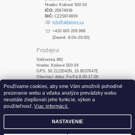
Hradec Králové 500 04
IČO:
25974939
DIČ:
CZ25974939
info@ablampy.cz
+420 603 208 969
(Denně: 8:00–20:00)
Prodejna
Stěžerská 882
Hradec Králové 500 04
GPS: 50.2122042N, 15.8037647E
Otevírací doba: Po-Pá 8:00-17:00
Používame cookies, aby sme Vám umožnili pohodlné
Shoptet.sk
|
MôjPrvýEshop.sk
prezeranie webu a vďaka analýze prevádzky webu
neustále zlepšovali jeho funkcie, výkon a
použiteľnosť.
Viac informácií.
2026 ©
ablampy.sk
, všetky práva vyhradené
Vytvoril Shoptet
NASTAVENIE
Podle zákona o evidenci tržeb je prodávající povinen