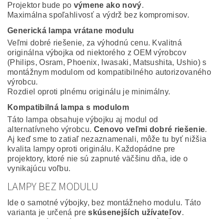
Projektor bude po
výmene ako nový
.
Maximálna spoľahlivosť a výdrž bez kompromisov.
Generická lampa vrátane modulu
Veľmi dobré riešenie, za výhodnú cenu. Kvalitná
originálna výbojka od niektorého z OEM výrobcov
(Philips, Osram, Phoenix, Iwasaki, Matsushita, Ushio) s
montážnym modulom od kompatibilného autorizovaného
výrobcu.
Rozdiel oproti plnému originálu je minimálny.
Kompatibilná lampa s modulom
Táto lampa obsahuje výbojku aj modul od
alternatívneho výrobcu.
Cenovo veľmi dobré riešenie
.
Aj keď sme to zatiaľ nezaznamenali, môže tu byť nižšia
kvalita lampy oproti originálu. Každopádne pre
projektory, ktoré nie sú zapnuté väčšinu dňa, ide o
vynikajúcu voľbu.
LAMPY BEZ MODULU
Ide o samotné výbojky, bez montážneho modulu. Táto
varianta je určená pre
skúsenejších užívateľov
.