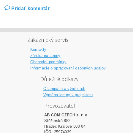
Pridať komentár
Zákaznický servis
Kontakty
Záruka na lampy
Obchodní podmínky
Informácie o spracovaní osobných údajov
Důležité odkazy
O lampách a výrobcích
Výměna lampy v projektoru
Provozovatel
AB COM CZECH s. r. o.
Stěžerská 882
Hradec Králové 500 04
IČO:
25974939