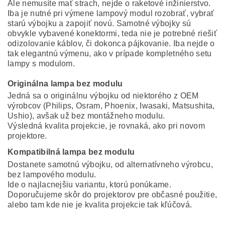
Ale nemusíte mať strach, nejde o raketové inžinierstvo.
Iba je nutné pri výmene lampový modul rozobrať, vybrať
starú výbojku a zapojiť novú. Samotné výbojky sú
obvykle vybavené konektormi, teda nie je potrebné riešiť
odizolovanie káblov, či dokonca pájkovanie. Iba nejde o
tak elegantnú výmenu, ako v prípade kompletného setu
lampy s modulom.
Originálna lampa bez modulu
Jedná sa o originálnu výbojku od niektorého z OEM
výrobcov (Philips, Osram, Phoenix, Iwasaki, Matsushita,
Ushio), avšak už bez montážneho modulu.
Výsledná kvalita projekcie, je rovnaká, ako pri novom
projektore.
Kompatibilná lampa bez modulu
Dostanete samotnú výbojku, od alternatívneho výrobcu,
bez lampového modulu.
Ide o najlacnejšiu variantu, ktorú ponúkame.
Doporučujeme skôr do projektorov pre občasné použitie,
alebo tam kde nie je kvalita projekcie tak kľúčová.