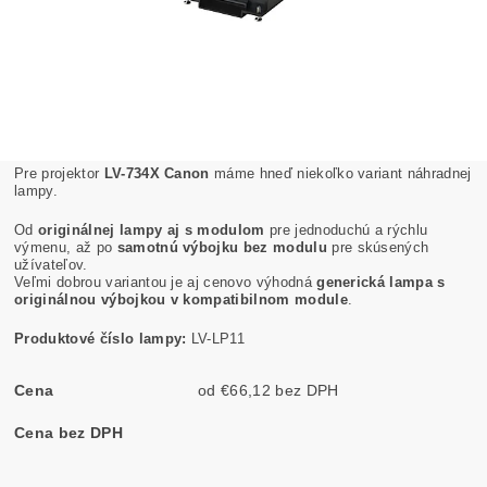
Pre projektor
LV-734X Canon
máme hneď niekoľko variant náhradnej
lampy.
Od
originálnej lampy aj s modulom
pre jednoduchú a rýchlu
výmenu, až po
samotnú výbojku bez modulu
pre skúsených
užívateľov.
Veľmi dobrou variantou je aj cenovo výhodná
generická lampa s
originálnou výbojkou v kompatibilnom module
.
Produktové číslo lampy:
LV-LP11
Cena
od €66,12 bez DPH
Cena bez DPH