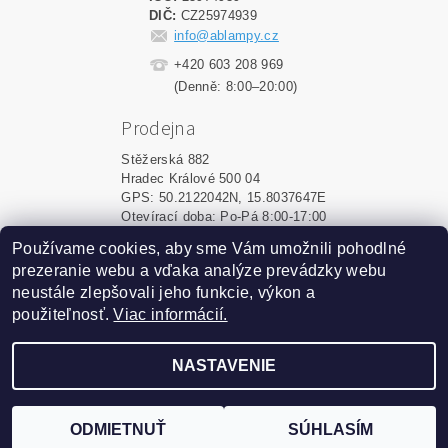
DIČ:
CZ25974939
info@ablampy.cz
+420 603 208 969
(Denně: 8:00–20:00)
Prodejna
Stěžerská 882
Hradec Králové 500 04
GPS: 50.2122042N, 15.8037647E
Otevírací doba: Po-Pá 8:00-17:00
Používame cookies, aby sme Vám umožnili pohodlné
Shoptet.sk
|
MôjPrvýEshop.sk
prezeranie webu a vďaka analýze prevádzky webu
neustále zlepšovali jeho funkcie, výkon a
použiteľnosť.
Viac informácií.
2026 ©
ablampy.sk
, všetky práva vyhradené
Vytvoril Shoptet
NASTAVENIE
Podle zákona o evidenci tržeb je prodávající povinen
vystavit kupujícímu účtenku. Zároveň je povinen zaevidovat
ODMIETNUŤ
SÚHLASÍM
přijatou tržbu u správce daně online; v případě technického